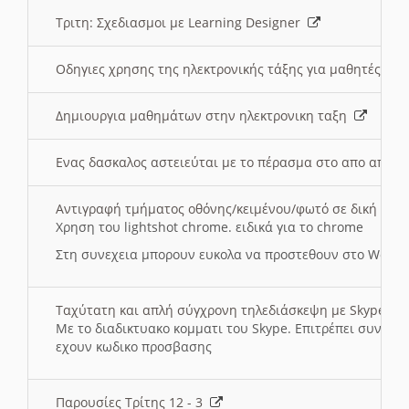
Τριτη: Σχεδιασμοι με Learning Designer
Οδηγιες χρησης της ηλεκτρονικής τάξης για μαθητές
Δημιουργια μαθημάτων στην ηλεκτρονικη ταξη
Ενας δασκαλος αστειεύται με το πέρασμα στο απο αποσ
Αντιγραφή τμήματος οθόνης/κειμένου/φωτό σε δική σας
Χρηση του lightshot chrome. ειδικά για το chrome
Στη συνεχεια μπορουν ευκολα να προστεθουν στο Word 
Ταχύτατη και απλή σύγχρονη τηλεδιάσκεψη με Skype
Με το διαδικτυακο κομματι του Skype. Επιτρέπει συνδε
εχουν κωδικο προσβασης
Παρουσίες Τρίτης 12 - 3