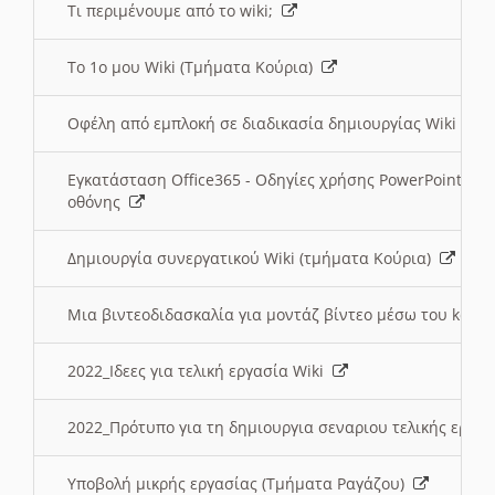
Τι περιμένουμε από το wiki;
Το 1ο μου Wiki (Τμήματα Κούρια)
Οφέλη από εμπλοκή σε διαδικασία δημιουργίας Wiki (Τ
Εγκατάσταση Office365 - Οδηγίες χρήσης PowerPoint γι
οθόνης
Δημιουργία συνεργατικού Wiki (τμήματα Κούρια)
Μια βιντεοδιδασκαλία για μοντάζ βίντεο μέσω του kden
2022_Ιδεες για τελική εργασία Wiki
2022_Πρότυπο για τη δημιουργια σεναριου τελικής εργα
Υποβολή μικρής εργασίας (Τμήματα Ραγάζου)