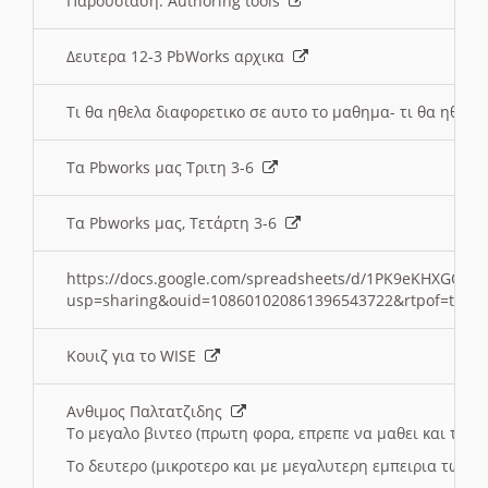
Παρουσιαση: Authoring tools
Δευτερα 12-3 PbWorks αρχικα
Τι θα ηθελα διαφορετικο σε αυτο το μαθημα- τι θα ηθελα
Τα Pbworks μας Τριτη 3-6
Τα Pbworks μας, Τετάρτη 3-6
https://docs.google.com/spreadsheets/d/1PK9eKHXGOJLZ
usp=sharing&ouid=108601020861396543722&rtpof=true
Κουιζ για το WISE
Ανθιμος Παλτατζιδης
Το μεγαλο βιντεο (πρωτη φορα, επρεπε να μαθει και το C
Το δευτερο (μικροτερο και με μεγαλυτερη εμπειρια τωρα)