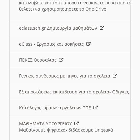
καταλαβετε και το τι μπορειτε να κανετε μεσα απο το σχο
θελετε) να χρησιμοποιησετε το One Drive
eclass.sch.gr Δημιουργία μαθημάτων
eClass - Εργασίες και ασκήσεις
ΠΕΚΕΣ Θεσσαλιας
Γενικος συνδεσμος με πηγες για τα σχολεια
Εξ αποστάσεως εκπαιδευση για τα σχολεια- Οδηγιες
Κατάλογος ωραιων εργαλειων ΤΠΕ
ΜΑΘΗΜΑΤΑ ΥΠΟΥΡΓΕΙΟΥ
Μαθαίνουμε ψηφιακά- διδάσκουμε ψηφιακά