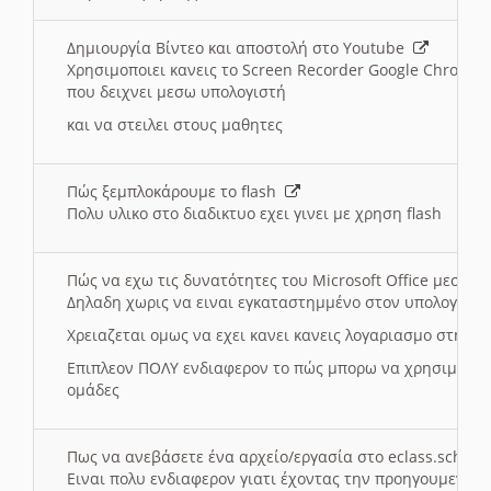
Δημιουργία Βίντεο και αποστολή στο Youtube
Χρησιμοποιει κανεις το Screen Recorder Google Chrome γ
που δειχνει μεσω υπολογιστή
και να στειλει στους μαθητες
Πώς ξεμπλοκάρουμε το flash
Πολυ υλικο στο διαδικτυο εχει γινει με χρηση flash
Πώς να εχω τις δυνατότητες του Microsoft Office μεσω 
Δηλαδη χωρις να ειναι εγκαταστημμένο στον υπολογιστή
Χρειαζεται ομως να εχει κανει κανεις λογαριασμο στη Mic
Επιπλεον ΠΟΛΥ ενδιαφερον το πώς μπορω να χρησιμοποι
ομάδες
Πως να ανεβάσετε ένα αρχείο/εργασία στο eclass.sch.gr
Ειναι πολυ ενδιαφερον γιατι έχοντας την προηγουμενη γ