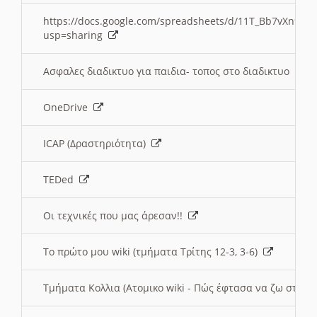
https://docs.google.com/spreadsheets/d/11T_Bb7vXn9
usp=sharing
Ασφαλες διαδικτυο για παιδια- τοπος στο διαδικτυο
OneDrive
ICAP (Δραστηριότητα)
TEDed
Οι τεχνικές που μας άρεσαν!!
Το πρώτο μου wiki (τμήματα Τρίτης 12-3, 3-6)
Τμήματα Κολλια (Ατομικο wiki - Πώς έφτασα να ζω στην 