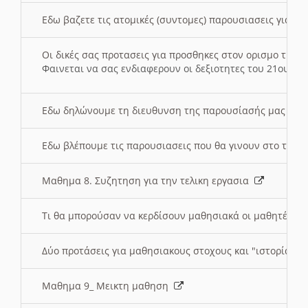
Εδω βαζετε τις ατομικές (συντομες) παρουσιασεις για κ
Οι δικές σας προτασεις για προσθηκες στον ορισμο της
Φαινεται να σας ενδιαφερουν οι δεξιοτητες του 21ου αι
Εδω δηλώνουμε τη διευθυνση της παρουσίασής μας στ
Εδω βλέπουμε τις παρουσιασεις που θα γινουν στο τμη
Μαθημα 8. Συζητηση για την τελικη εργασια
Τι θα μπορούσαν να κερδίσουν μαθησιακά οι μαθητές/τρ
Δύο προτάσεις για μαθησιακους στοχους και "ιστορία" μ
Μαθημα 9_ Μεικτη μαθηση