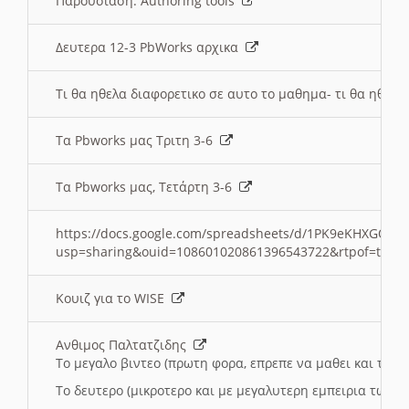
Παρουσιαση: Authoring tools
Δευτερα 12-3 PbWorks αρχικα
Τι θα ηθελα διαφορετικο σε αυτο το μαθημα- τι θα ηθελα
Τα Pbworks μας Τριτη 3-6
Τα Pbworks μας, Τετάρτη 3-6
https://docs.google.com/spreadsheets/d/1PK9eKHXGOJLZ
usp=sharing&ouid=108601020861396543722&rtpof=true
Κουιζ για το WISE
Ανθιμος Παλτατζιδης
Το μεγαλο βιντεο (πρωτη φορα, επρεπε να μαθει και το C
Το δευτερο (μικροτερο και με μεγαλυτερη εμπειρια τωρα)