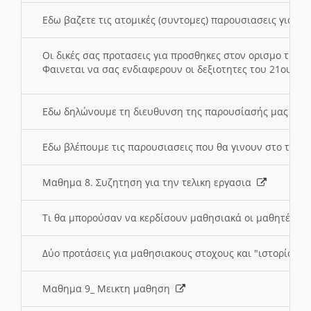
Εδω βαζετε τις ατομικές (συντομες) παρουσιασεις για κ
Οι δικές σας προτασεις για προσθηκες στον ορισμο της
Φαινεται να σας ενδιαφερουν οι δεξιοτητες του 21ου αι
Εδω δηλώνουμε τη διευθυνση της παρουσίασής μας στ
Εδω βλέπουμε τις παρουσιασεις που θα γινουν στο τμη
Μαθημα 8. Συζητηση για την τελικη εργασια
Τι θα μπορούσαν να κερδίσουν μαθησιακά οι μαθητές/τρ
Δύο προτάσεις για μαθησιακους στοχους και "ιστορία" μ
Μαθημα 9_ Μεικτη μαθηση