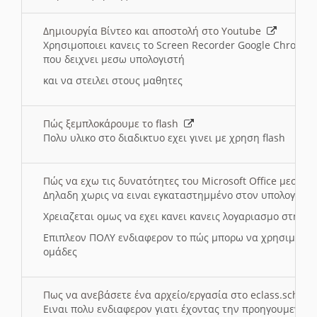
Δημιουργία Βίντεο και αποστολή στο Youtube
Χρησιμοποιει κανεις το Screen Recorder Google Chrome γ
που δειχνει μεσω υπολογιστή
και να στειλει στους μαθητες
Πώς ξεμπλοκάρουμε το flash
Πολυ υλικο στο διαδικτυο εχει γινει με χρηση flash
Πώς να εχω τις δυνατότητες του Microsoft Office μεσω 
Δηλαδη χωρις να ειναι εγκαταστημμένο στον υπολογιστή
Χρειαζεται ομως να εχει κανει κανεις λογαριασμο στη Mic
Επιπλεον ΠΟΛΥ ενδιαφερον το πώς μπορω να χρησιμοποι
ομάδες
Πως να ανεβάσετε ένα αρχείο/εργασία στο eclass.sch.gr
Ειναι πολυ ενδιαφερον γιατι έχοντας την προηγουμενη γ