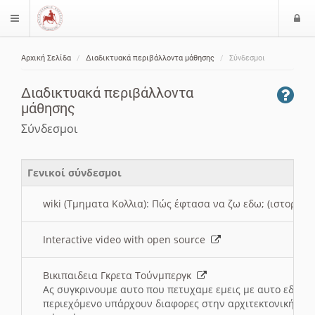
Ε
$langMenu
ί
Αρχική Σελίδα
Διαδικτυακά περιβάλλοντα μάθησης
Σύνδεσμοι
ο
ζήτηση
δ
Διαδικτυακά περιβάλλοντα
ο
μάθησης
ς
Σύνδεσμοι
Γενικοί σύνδεσμοι
wiki (Τμηματα Κολλια): Πώς έφτασα να ζω εδω; (ιστορια)
Interactive video with open source
Βικιπαιδεια Γκρετα Τούνμπεργκ
Ας συγκρινουμε αυτο που πετυχαμε εμεις με αυτο εδω το
περιεχόμενο υπάρχουν διαφορες στην αρχιτεκτονική της