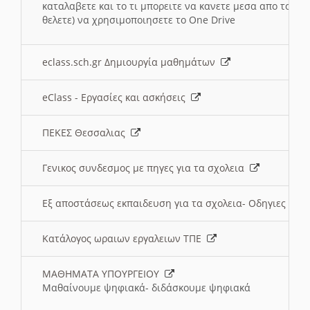
καταλαβετε και το τι μπορειτε να κανετε μεσα απο το σχο
θελετε) να χρησιμοποιησετε το One Drive
eclass.sch.gr Δημιουργία μαθημάτων
eClass - Εργασίες και ασκήσεις
ΠΕΚΕΣ Θεσσαλιας
Γενικος συνδεσμος με πηγες για τα σχολεια
Εξ αποστάσεως εκπαιδευση για τα σχολεια- Οδηγιες
Κατάλογος ωραιων εργαλειων ΤΠΕ
ΜΑΘΗΜΑΤΑ ΥΠΟΥΡΓΕΙΟΥ
Μαθαίνουμε ψηφιακά- διδάσκουμε ψηφιακά