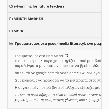
e-twinning for future teachers
ΜΕΙΚΤΗ ΜΑΘΗΣΗ
MOOC
Γραμματισμος στα μεσα (media litteracy): ενα μικρ
Γραμματισμος στα Νεα Μεσα
Η σημερινή κουλτούρα χαρακτηρίζεται από μια ιδιαίτερ
παραδείγματα μηνυμάτων μπορείτε να βρείτε εδώ:
https://drive.google.com/drive/folders/1FWENVBKyoPox
(ενδεχομένως να χρειαστεί να τα μεταφορτώσετε στο σύ
Η συγκεκριμένη σειρά βιντεοδιαλέξεων εξετάζει μια σε
Τι είναι τα μέσα σήμερα; Τι είναι τα παλιά μέσα; Τι είναι τα νέ
χαρακτηριστικά της νέας οπτικής γλώσσας που κυριαρχεί στη