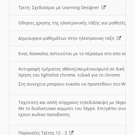
Τριτη: Σχεδιασμοι με Learning Designer
Οδηγιες χρησης της ηλεκτρονικής τάξης για μαθητές
Δημιουργια μαθημάτων στην ηλεκτρονικη ταξη
Ενας δασκαλος αστειεύται με το πέρασμα στο απο αποσ
Αντιγραφή τμήματος οθόνης/κειμένου/φωτό σε δική σας
Χρηση του lightshot chrome. ειδικά για το chrome
Στη συνεχεια μπορουν ευκολα να προστεθουν στο Word 
Ταχύτατη και απλή σύγχρονη τηλεδιάσκεψη με Skype
Με το διαδικτυακο κομματι του Skype. Επιτρέπει συνδε
εχουν κωδικο προσβασης
Παρουσίες Τρίτης 12 - 3