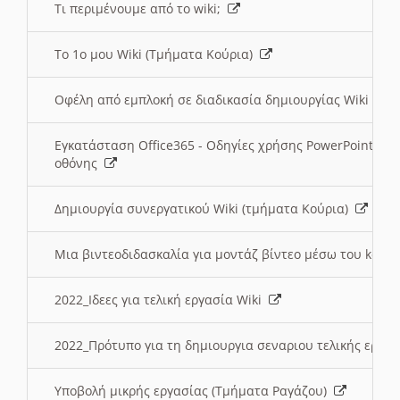
Τι περιμένουμε από το wiki;
Το 1ο μου Wiki (Τμήματα Κούρια)
Οφέλη από εμπλοκή σε διαδικασία δημιουργίας Wiki (Τ
Εγκατάσταση Office365 - Οδηγίες χρήσης PowerPoint γι
οθόνης
Δημιουργία συνεργατικού Wiki (τμήματα Κούρια)
Μια βιντεοδιδασκαλία για μοντάζ βίντεο μέσω του kden
2022_Ιδεες για τελική εργασία Wiki
2022_Πρότυπο για τη δημιουργια σεναριου τελικής εργα
Υποβολή μικρής εργασίας (Τμήματα Ραγάζου)