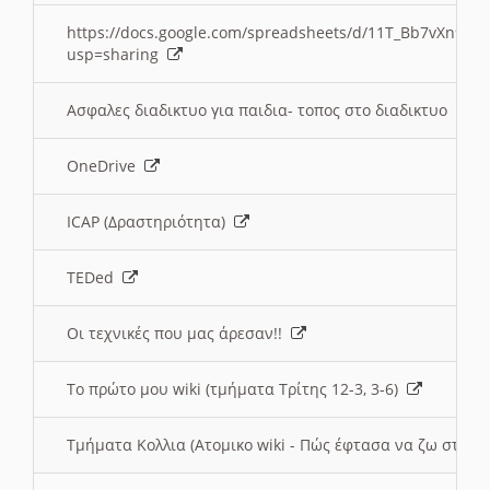
https://docs.google.com/spreadsheets/d/11T_Bb7vXn9
usp=sharing
Ασφαλες διαδικτυο για παιδια- τοπος στο διαδικτυο
OneDrive
ICAP (Δραστηριότητα)
TEDed
Οι τεχνικές που μας άρεσαν!!
Το πρώτο μου wiki (τμήματα Τρίτης 12-3, 3-6)
Τμήματα Κολλια (Ατομικο wiki - Πώς έφτασα να ζω στην 