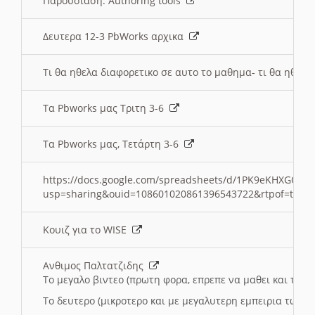
Παρουσιαση: Authoring tools
Δευτερα 12-3 PbWorks αρχικα
Τι θα ηθελα διαφορετικο σε αυτο το μαθημα- τι θα ηθελα
Τα Pbworks μας Τριτη 3-6
Τα Pbworks μας, Τετάρτη 3-6
https://docs.google.com/spreadsheets/d/1PK9eKHXGOJLZ
usp=sharing&ouid=108601020861396543722&rtpof=true
Κουιζ για το WISE
Ανθιμος Παλτατζιδης
Το μεγαλο βιντεο (πρωτη φορα, επρεπε να μαθει και το C
Το δευτερο (μικροτερο και με μεγαλυτερη εμπειρια τωρα)