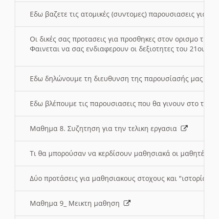
Εδω βαζετε τις ατομικές (συντομες) παρουσιασεις για κ
Οι δικές σας προτασεις για προσθηκες στον ορισμο της
Φαινεται να σας ενδιαφερουν οι δεξιοτητες του 21ου αι
Εδω δηλώνουμε τη διευθυνση της παρουσίασής μας στ
Εδω βλέπουμε τις παρουσιασεις που θα γινουν στο τμη
Μαθημα 8. Συζητηση για την τελικη εργασια
Τι θα μπορούσαν να κερδίσουν μαθησιακά οι μαθητές/τρ
Δύο προτάσεις για μαθησιακους στοχους και "ιστορία" μ
Μαθημα 9_ Μεικτη μαθηση