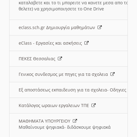
καταλαβετε και το τι μπορειτε να κανετε μεσα απο το σχο
θελετε) να χρησιμοποιησετε το One Drive
eclass.sch.gr Δημιουργία μαθημάτων
eClass - Εργασίες και ασκήσεις
ΠΕΚΕΣ Θεσσαλιας
Γενικος συνδεσμος με πηγες για τα σχολεια
Εξ αποστάσεως εκπαιδευση για τα σχολεια- Οδηγιες
Κατάλογος ωραιων εργαλειων ΤΠΕ
ΜΑΘΗΜΑΤΑ ΥΠΟΥΡΓΕΙΟΥ
Μαθαίνουμε ψηφιακά- διδάσκουμε ψηφιακά