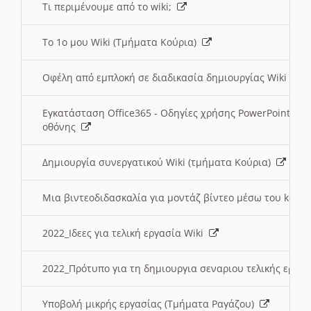
Τι περιμένουμε από το wiki;
Το 1ο μου Wiki (Τμήματα Κούρια)
Οφέλη από εμπλοκή σε διαδικασία δημιουργίας Wiki (Τ
Εγκατάσταση Office365 - Οδηγίες χρήσης PowerPoint γι
οθόνης
Δημιουργία συνεργατικού Wiki (τμήματα Κούρια)
Μια βιντεοδιδασκαλία για μοντάζ βίντεο μέσω του kden
2022_Ιδεες για τελική εργασία Wiki
2022_Πρότυπο για τη δημιουργια σεναριου τελικής εργα
Υποβολή μικρής εργασίας (Τμήματα Ραγάζου)