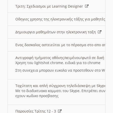
Τριτη: Σχεδιασμοι με Learning Designer
Οδηγιες χρησης της ηλεκτρονικής τάξης για μαθητές
Δημιουργια μαθημάτων στην ηλεκτρονικη ταξη
Ενας δασκαλος αστειεύται με το πέρασμα στο απο αποσ
Αντιγραφή τμήματος οθόνης/κειμένου/φωτό σε δική σας
Χρηση του lightshot chrome. ειδικά για το chrome
Στη συνεχεια μπορουν ευκολα να προστεθουν στο Word 
Ταχύτατη και απλή σύγχρονη τηλεδιάσκεψη με Skype
Με το διαδικτυακο κομματι του Skype. Επιτρέπει συνδε
εχουν κωδικο προσβασης
Παρουσίες Τρίτης 12 - 3