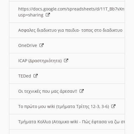
https://docs.google.com/spreadsheets/d/11T_Bb7vXn9
usp=sharing
Ασφαλες διαδικτυο για παιδια- τοπος στο διαδικτυο
OneDrive
ICAP (Δραστηριότητα)
TEDed
Οι τεχνικές που μας άρεσαν!!
Το πρώτο μου wiki (τμήματα Τρίτης 12-3, 3-6)
Τμήματα Κολλια (Ατομικο wiki - Πώς έφτασα να ζω στην 