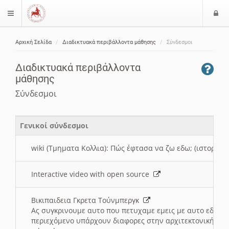
Ε
$langMenu
ί
Αρχική Σελίδα
Διαδικτυακά περιβάλλοντα μάθησης
Σύνδεσμοι
ο
ζήτηση
δ
Διαδικτυακά περιβάλλοντα
ο
μάθησης
ς
Σύνδεσμοι
Γενικοί σύνδεσμοι
wiki (Τμηματα Κολλια): Πώς έφτασα να ζω εδω; (ιστορια)
Interactive video with open source
Βικιπαιδεια Γκρετα Τούνμπεργκ
Ας συγκρινουμε αυτο που πετυχαμε εμεις με αυτο εδω το
περιεχόμενο υπάρχουν διαφορες στην αρχιτεκτονική της