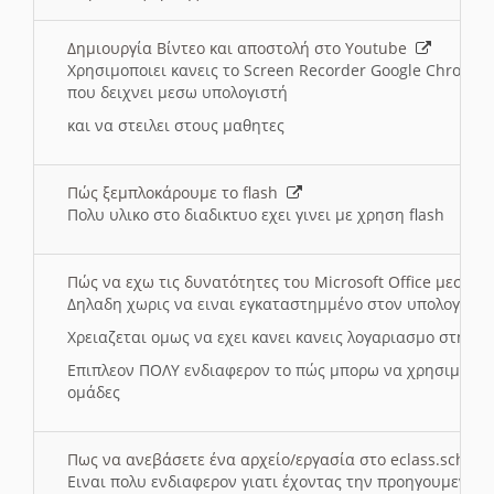
Δημιουργία Βίντεο και αποστολή στο Youtube
Χρησιμοποιει κανεις το Screen Recorder Google Chrome γ
που δειχνει μεσω υπολογιστή
και να στειλει στους μαθητες
Πώς ξεμπλοκάρουμε το flash
Πολυ υλικο στο διαδικτυο εχει γινει με χρηση flash
Πώς να εχω τις δυνατότητες του Microsoft Office μεσω 
Δηλαδη χωρις να ειναι εγκαταστημμένο στον υπολογιστή
Χρειαζεται ομως να εχει κανει κανεις λογαριασμο στη Mic
Επιπλεον ΠΟΛΥ ενδιαφερον το πώς μπορω να χρησιμοποι
ομάδες
Πως να ανεβάσετε ένα αρχείο/εργασία στο eclass.sch.gr
Ειναι πολυ ενδιαφερον γιατι έχοντας την προηγουμενη γ