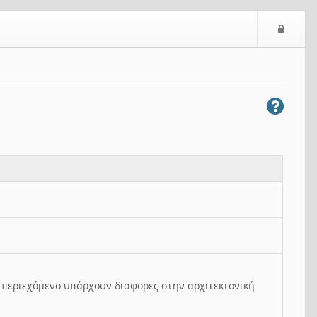
Ε
ί
σ
ο
δ
ο
ς
ο περιεχόμενο υπάρχουν διαφορες στην αρχιτεκτονική