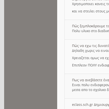
Χρησιμοποιει κανεις τ
και να στειλει στους 
Πώς ξεμπλοκάρουμε τ
Πολυ υλικο στο διαδικτ
Πώς να εχω τις δυνατ
Δηλαδη χωρις να εινα
Χρειαζεται ομως να εχ
Επιπλεον ΠΟΛΥ ενδιαφ
Πως να ανεβάσετε ένα
Ειναι πολυ ενδιαφερον
μεσα απο το σχολικο δ
eclass.sch.gr Δημιο