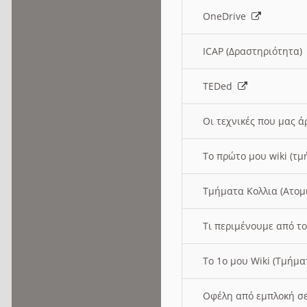
OneDrive
ICAP (Δραστηριότητα
TEDed
Οι τεχνικές που μας 
Το πρώτο μου wiki (τμ
Τμήματα Κολλια (Ατομ
Τι περιμένουμε από το
Το 1ο μου Wiki (Τμήμ
Οφέλη από εμπλοκή σε