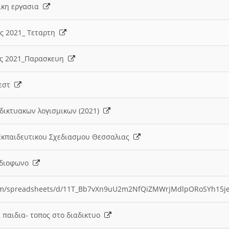
λικη εργασια
ες 2021_ Τεταρτη
ίες 2021_Παρασκευη
τεστ
δικτυακων λογισμικων (2021)
 Εκπαιδευτικου Σχεδιασμου Θεσσαλιας
Ραδιοφωνο
.com/spreadsheets/d/11T_Bb7vXn9uU2m2NfQiZMWrjMdlpORoSYh15j
α παιδια- τοπος στο διαδικτυο