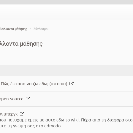
ιβάλλοντα μάθησης
Σύνδεσμοι
άλλοντα μάθησης
: Πώς έφτασα να ζω εδω; (ιστορια)
h open source
ούνμπεργκ
που πετυχαμε εμεις με αυτο εδω το wiki. Πέρα απο τη διαφορα στ
ψτε τη γνώμη σας στο edmodo