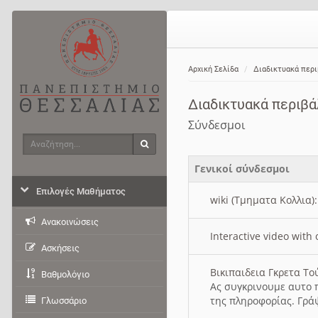
Αρχική Σελίδα
Διαδικτυακά περ
Διαδικτυακά περιβ
Σύνδεσμοι
Αναζήτηση
Αναζήτηση
Γενικοί σύνδεσμοι
Επιλογές Μαθήματος
wiki (Τμηματα Κολλια)
Ανακοινώσεις
Interactive video wit
Ασκήσεις
Βικιπαιδεια Γκρετα Τ
Βαθμολόγιο
Ας συγκρινουμε αυτο 
της πληροφορίας. Γρά
Γλωσσάριο