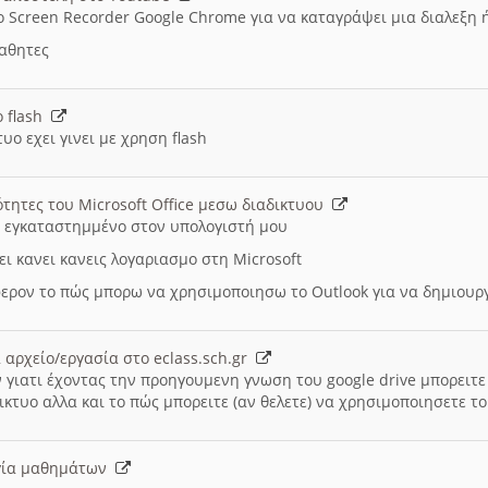
ο Screen Recorder Google Chrome για να καταγράψει μια διαλεξη 
μαθητες
ο flash
υο εχει γινει με χρηση flash
ότητες του Microsoft Office μεσω διαδικτυου
ι εγκαταστημμένο στον υπολογιστή μου
ει κανει κανεις λογαριασμο στη Microsoft
ερον το πώς μπορω να χρησιμοποιησω το Outlook για να δημιου
 αρχείο/εργασία στο eclass.sch.gr
 γιατι έχοντας την προηγουμενη γνωση του google drive μπορειτε 
ικτυο αλλα και το πώς μπορειτε (αν θελετε) να χρησιμοποιησετε το
υργία μαθημάτων