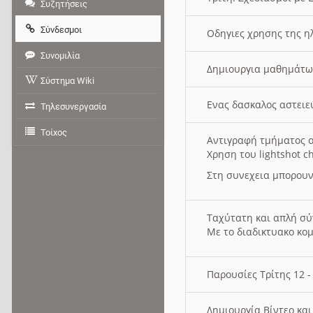
Συζητήσεις
Σύνδεσμοι
Οδηγιες χρησης της η
Συνομιλία
Δημιουργια μαθημάτω
Σύστημα Wiki
Ενας δασκαλος αστει
Τηλεσυνεργασία
Τοίχος
Αντιγραφή τμήματος ο
Χρηση του lightshot c
Στη συνεχεια μπορουν
Ταχύτατη και απλή σ
Με το διαδικτυακο κο
Παρουσίες Τρίτης 12 
Δημιουργία Βίντεο κα