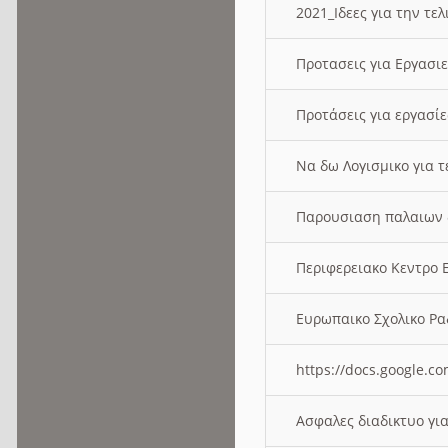
2021_Ιδεες για την τε
Προτασεις για Εργασι
Προτάσεις για εργασ
Να δω Λογισμικο για 
Παρουσιαση παλαιων 
Περιφερειακο Κεντρο
Ευρωπαικο Σχολικο 
https://docs.google
Ασφαλες διαδικτυο γι