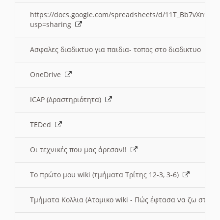
https://docs.google.com/spreadsheets/d/11T_Bb7vXn9
usp=sharing
Ασφαλες διαδικτυο για παιδια- τοπος στο διαδικτυο
OneDrive
ICAP (Δραστηριότητα)
TEDed
Οι τεχνικές που μας άρεσαν!!
Το πρώτο μου wiki (τμήματα Τρίτης 12-3, 3-6)
Τμήματα Κολλια (Ατομικο wiki - Πώς έφτασα να ζω στην 