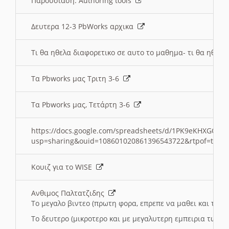
Παρουσιαση: Authoring tools
Δευτερα 12-3 PbWorks αρχικα
Τι θα ηθελα διαφορετικο σε αυτο το μαθημα- τι θα ηθελα
Τα Pbworks μας Τριτη 3-6
Τα Pbworks μας, Τετάρτη 3-6
https://docs.google.com/spreadsheets/d/1PK9eKHXGOJLZ
usp=sharing&ouid=108601020861396543722&rtpof=true
Κουιζ για το WISE
Ανθιμος Παλτατζιδης
Το μεγαλο βιντεο (πρωτη φορα, επρεπε να μαθει και το C
Το δευτερο (μικροτερο και με μεγαλυτερη εμπειρια τωρα)