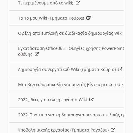
Τι περιμένουμε από το wiki;
Το 1ο μου Wiki (Τμήματα Κούρια)
Οφέλη από εμπλοκή σε διαδικασία δημιουργίας Wiki (Τ
Εγκατάσταση Office365 - Οδηγίες χρήσης PowerPoint γι
οθόνης
Δημιουργία συνεργατικού Wiki (τμήματα Κούρια)
Μια βιντεοδιδασκαλία για μοντάζ βίντεο μέσω του kden
2022_Ιδεες για τελική εργασία Wiki
2022_Πρότυπο για τη δημιουργια σεναριου τελικής εργα
Υποβολή μικρής εργασίας (Τμήματα Ραγάζου)