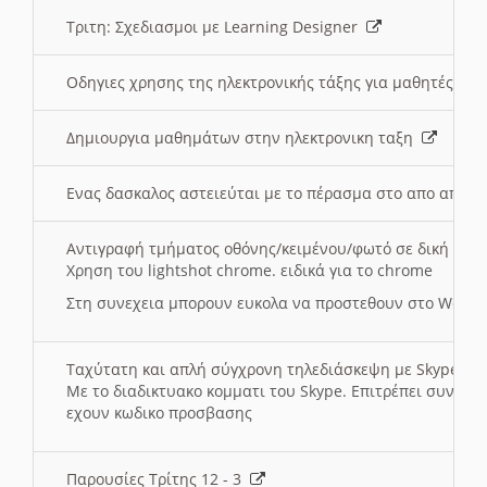
Τριτη: Σχεδιασμοι με Learning Designer
Οδηγιες χρησης της ηλεκτρονικής τάξης για μαθητές
Δημιουργια μαθημάτων στην ηλεκτρονικη ταξη
Ενας δασκαλος αστειεύται με το πέρασμα στο απο αποσ
Αντιγραφή τμήματος οθόνης/κειμένου/φωτό σε δική σας
Χρηση του lightshot chrome. ειδικά για το chrome
Στη συνεχεια μπορουν ευκολα να προστεθουν στο Word 
Ταχύτατη και απλή σύγχρονη τηλεδιάσκεψη με Skype
Με το διαδικτυακο κομματι του Skype. Επιτρέπει συνδε
εχουν κωδικο προσβασης
Παρουσίες Τρίτης 12 - 3