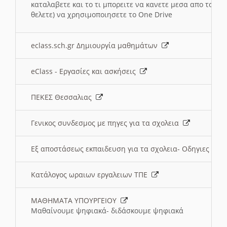
καταλαβετε και το τι μπορειτε να κανετε μεσα απο το σχο
θελετε) να χρησιμοποιησετε το One Drive
eclass.sch.gr Δημιουργία μαθημάτων
eClass - Εργασίες και ασκήσεις
ΠΕΚΕΣ Θεσσαλιας
Γενικος συνδεσμος με πηγες για τα σχολεια
Εξ αποστάσεως εκπαιδευση για τα σχολεια- Οδηγιες
Κατάλογος ωραιων εργαλειων ΤΠΕ
ΜΑΘΗΜΑΤΑ ΥΠΟΥΡΓΕΙΟΥ
Μαθαίνουμε ψηφιακά- διδάσκουμε ψηφιακά