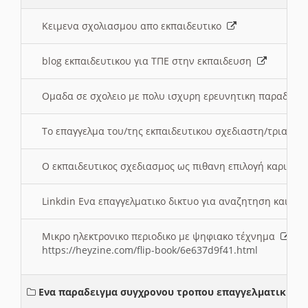
Κειμενα σχολιασμου απο εκπαιδευτικο
blog εκπαιδευτικου για ΤΠΕ στην εκπαιδευση
Ομαδα σε σχολειο με πολυ ισχυρη ερευνητικη παραδοσ
Το επαγγελμα του/της εκπαιδευτικου σχεδιαστη/τριας τ
Ο εκπαιδευτικος σχεδιασμος ως πιθανη επιλογή καριέρ
Linkdin Ενα επαγγελματικο δικτυο για αναζητηση και β
Μικρο ηλεκτρονικο περιοδικο με ψηφιακο τέχνημα
https://heyzine.com/flip-book/6e637d9f41.html
Ενα παραδειγμα συγχρονου τροπου επαγγελματικης σ