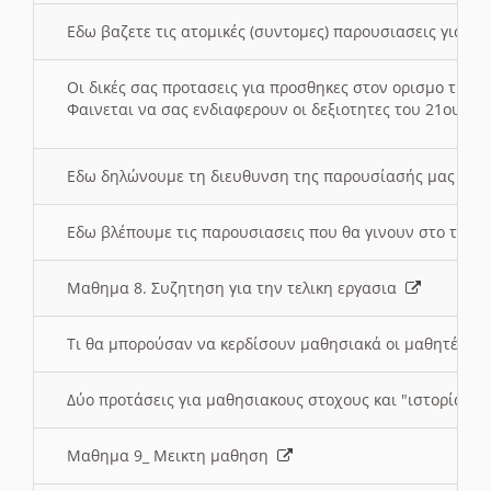
Εδω βαζετε τις ατομικές (συντομες) παρουσιασεις για κ
Οι δικές σας προτασεις για προσθηκες στον ορισμο της
Φαινεται να σας ενδιαφερουν οι δεξιοτητες του 21ου αι
Εδω δηλώνουμε τη διευθυνση της παρουσίασής μας στ
Εδω βλέπουμε τις παρουσιασεις που θα γινουν στο τμη
Μαθημα 8. Συζητηση για την τελικη εργασια
Τι θα μπορούσαν να κερδίσουν μαθησιακά οι μαθητές/τρ
Δύο προτάσεις για μαθησιακους στοχους και "ιστορία" μ
Μαθημα 9_ Μεικτη μαθηση