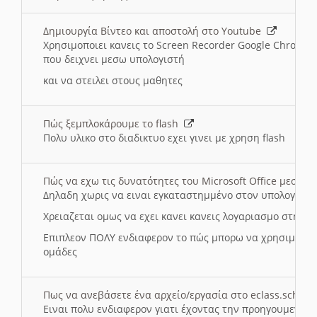
Δημιουργία Βίντεο και αποστολή στο Youtube
Χρησιμοποιει κανεις το Screen Recorder Google Chrome γ
που δειχνει μεσω υπολογιστή
και να στειλει στους μαθητες
Πώς ξεμπλοκάρουμε το flash
Πολυ υλικο στο διαδικτυο εχει γινει με χρηση flash
Πώς να εχω τις δυνατότητες του Microsoft Office μεσω 
Δηλαδη χωρις να ειναι εγκαταστημμένο στον υπολογιστή
Χρειαζεται ομως να εχει κανει κανεις λογαριασμο στη Mic
Επιπλεον ΠΟΛΥ ενδιαφερον το πώς μπορω να χρησιμοποι
ομάδες
Πως να ανεβάσετε ένα αρχείο/εργασία στο eclass.sch.gr
Ειναι πολυ ενδιαφερον γιατι έχοντας την προηγουμενη γ