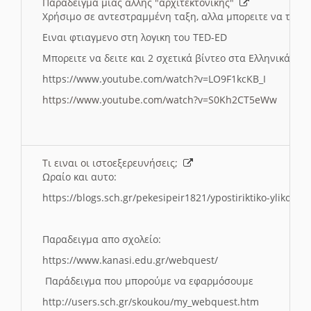
Παραδειγμα μιας αλλης "αρχιτεκτονικης"
Χρήσιμο σε αντεστραμμένη ταξη, αλλα μπορειτε να το πρ
Ειναι φτιαγμενο στη λογικη του TED-ED
Μπορειτε να δειτε και 2 σχετικά βίντεο στα Ελληνικά:
https://www.youtube.com/watch?v=LO9F1kcKB_I
https://www.youtube.com/watch?v=S0Kh2CT5eWw
Τι ειναι οι ιστοεξερευνήσεις;
Ωραίο και αυτο:
https://blogs.sch.gr/pekesipeir1821/ypostiriktiko-yliko/is
Παραδειγμα απο σχολείο:
https://www.kanasi.edu.gr/webquest/
Παράδειγμα που μπορούμε να εφαρμόσουμε
http://users.sch.gr/skoukou/my_webquest.htm