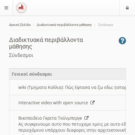
Ε
$langMenu
ί
Αρχική Σελίδα
Διαδικτυακά περιβάλλοντα μάθησης
Σύνδεσμοι
ο
ζήτηση
δ
Διαδικτυακά περιβάλλοντα
ο
μάθησης
ς
Σύνδεσμοι
Γενικοί σύνδεσμοι
wiki (Τμηματα Κολλια): Πώς έφτασα να ζω εδω; (ιστορια)
Interactive video with open source
Βικιπαιδεια Γκρετα Τούνμπεργκ
Ας συγκρινουμε αυτο που πετυχαμε εμεις με αυτο εδω το
περιεχόμενο υπάρχουν διαφορες στην αρχιτεκτονική της