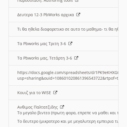
Παρουσιαση: Authoring tools
Δευτερα 12-3 PbWorks αρχικα
Τι θα ηθελα διαφορετικο σε αυτο το μαθημα- τι θα ηθελα
Τα Pbworks μας Τριτη 3-6
Τα Pbworks μας, Τετάρτη 3-6
https://docs.google.com/spreadsheets/d/1PK9eKHXGOJLZ
usp=sharing&ouid=108601020861396543722&rtpof=true
Κουιζ για το WISE
Ανθιμος Παλτατζιδης
Το μεγαλο βιντεο (πρωτη φορα, επρεπε να μαθει και το C
Το δευτερο (μικροτερο και με μεγαλυτερη εμπειρια τωρα)