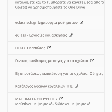
καταλαβετε και το τι μπορειτε να κανετε μεσα απο το σχο
θελετε) να χρησιμοποιησετε το One Drive
eclass.sch.gr Δημιουργία μαθημάτων
eClass - Εργασίες και ασκήσεις
ΠΕΚΕΣ Θεσσαλιας
Γενικος συνδεσμος με πηγες για τα σχολεια
Εξ αποστάσεως εκπαιδευση για τα σχολεια- Οδηγιες
Κατάλογος ωραιων εργαλειων ΤΠΕ
ΜΑΘΗΜΑΤΑ ΥΠΟΥΡΓΕΙΟΥ
Μαθαίνουμε ψηφιακά- διδάσκουμε ψηφιακά