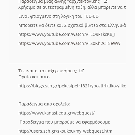
Παραδειγμα μιας αλλης "αρχιτεκτονικης"
Χρήσιμο σε αντεστραμμένη ταξη, αλλα μπορειτε να το πρ
Ειναι φτιαγμενο στη λογικη του TED-ED
Μπορειτε να δειτε και 2 σχετικά βίντεο στα Ελληνικά:
https://www.youtube.com/watch?v=LO9F1kcKB_I
https://www.youtube.com/watch?v=S0Kh2CT5eWw
Τι ειναι οι ιστοεξερευνήσεις;
Ωραίο και αυτο:
https://blogs.sch.gr/pekesipeir1821/ypostiriktiko-yliko/is
Παραδειγμα απο σχολείο:
https://www.kanasi.edu.gr/webquest/
Παράδειγμα που μπορούμε να εφαρμόσουμε
http://users.sch.gr/skoukou/my_webquest.htm