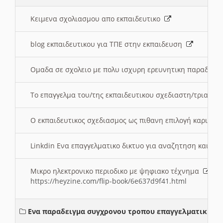
Κειμενα σχολιασμου απο εκπαιδευτικο
blog εκπαιδευτικου για ΤΠΕ στην εκπαιδευση
Ομαδα σε σχολειο με πολυ ισχυρη ερευνητικη παραδοσ
Το επαγγελμα του/της εκπαιδευτικου σχεδιαστη/τριας τ
Ο εκπαιδευτικος σχεδιασμος ως πιθανη επιλογή καριέρ
Linkdin Ενα επαγγελματικο δικτυο για αναζητηση και β
Μικρο ηλεκτρονικο περιοδικο με ψηφιακο τέχνημα
https://heyzine.com/flip-book/6e637d9f41.html
Ενα παραδειγμα συγχρονου τροπου επαγγελματικης σ