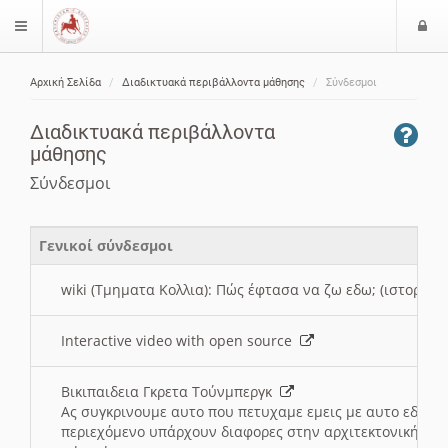
Ε
$langMenu
ί
Αρχική Σελίδα
Διαδικτυακά περιβάλλοντα μάθησης
Σύνδεσμοι
ο
ζήτηση
δ
Διαδικτυακά περιβάλλοντα
ο
μάθησης
ς
Σύνδεσμοι
Γενικοί σύνδεσμοι
wiki (Τμηματα Κολλια): Πώς έφτασα να ζω εδω; (ιστορια)
Interactive video with open source
Βικιπαιδεια Γκρετα Τούνμπεργκ
Ας συγκρινουμε αυτο που πετυχαμε εμεις με αυτο εδω το
περιεχόμενο υπάρχουν διαφορες στην αρχιτεκτονική της