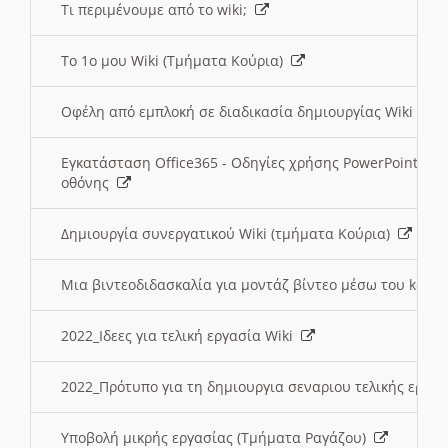
Τι περιμένουμε από το wiki;
Το 1ο μου Wiki (Τμήματα Κούρια)
Οφέλη από εμπλοκή σε διαδικασία δημιουργίας Wiki (Τ
Εγκατάσταση Office365 - Οδηγίες χρήσης PowerPoint γι
οθόνης
Δημιουργία συνεργατικού Wiki (τμήματα Κούρια)
Μια βιντεοδιδασκαλία για μοντάζ βίντεο μέσω του kden
2022_Ιδεες για τελική εργασία Wiki
2022_Πρότυπο για τη δημιουργια σεναριου τελικής εργα
Υποβολή μικρής εργασίας (Τμήματα Ραγάζου)