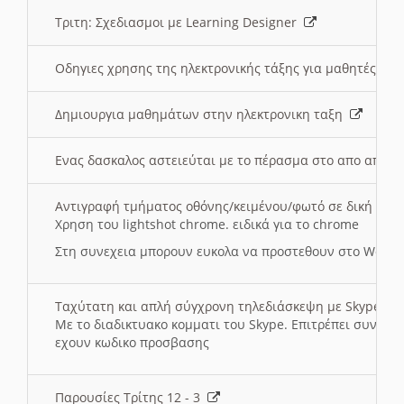
Τριτη: Σχεδιασμοι με Learning Designer
Οδηγιες χρησης της ηλεκτρονικής τάξης για μαθητές
Δημιουργια μαθημάτων στην ηλεκτρονικη ταξη
Ενας δασκαλος αστειεύται με το πέρασμα στο απο αποσ
Αντιγραφή τμήματος οθόνης/κειμένου/φωτό σε δική σας
Χρηση του lightshot chrome. ειδικά για το chrome
Στη συνεχεια μπορουν ευκολα να προστεθουν στο Word 
Ταχύτατη και απλή σύγχρονη τηλεδιάσκεψη με Skype
Με το διαδικτυακο κομματι του Skype. Επιτρέπει συνδε
εχουν κωδικο προσβασης
Παρουσίες Τρίτης 12 - 3