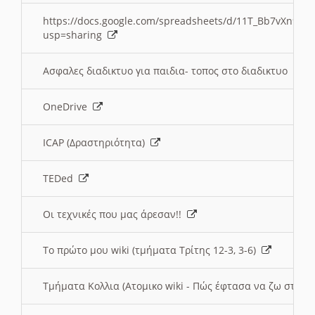
https://docs.google.com/spreadsheets/d/11T_Bb7vXn9
usp=sharing
Ασφαλες διαδικτυο για παιδια- τοπος στο διαδικτυο
OneDrive
ICAP (Δραστηριότητα)
TEDed
Οι τεχνικές που μας άρεσαν!!
Το πρώτο μου wiki (τμήματα Τρίτης 12-3, 3-6)
Τμήματα Κολλια (Ατομικο wiki - Πώς έφτασα να ζω στην 