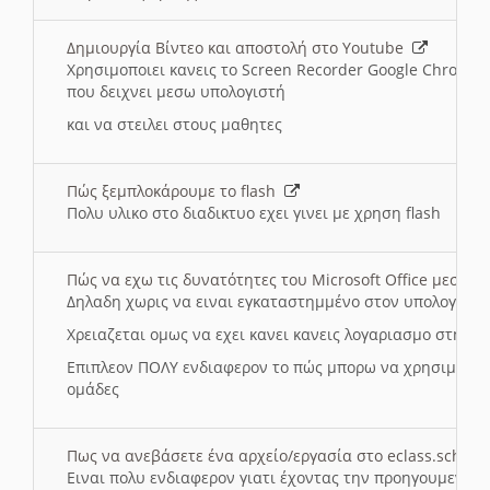
Δημιουργία Βίντεο και αποστολή στο Youtube
Χρησιμοποιει κανεις το Screen Recorder Google Chrome γ
που δειχνει μεσω υπολογιστή
και να στειλει στους μαθητες
Πώς ξεμπλοκάρουμε το flash
Πολυ υλικο στο διαδικτυο εχει γινει με χρηση flash
Πώς να εχω τις δυνατότητες του Microsoft Office μεσω 
Δηλαδη χωρις να ειναι εγκαταστημμένο στον υπολογιστή
Χρειαζεται ομως να εχει κανει κανεις λογαριασμο στη Mic
Επιπλεον ΠΟΛΥ ενδιαφερον το πώς μπορω να χρησιμοποι
ομάδες
Πως να ανεβάσετε ένα αρχείο/εργασία στο eclass.sch.gr
Ειναι πολυ ενδιαφερον γιατι έχοντας την προηγουμενη γ