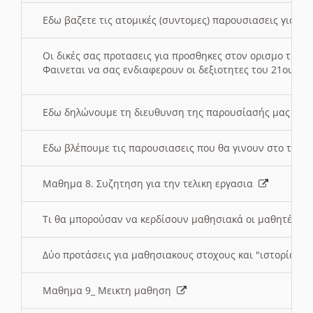
Εδω βαζετε τις ατομικές (συντομες) παρουσιασεις για κ
Οι δικές σας προτασεις για προσθηκες στον ορισμο της
Φαινεται να σας ενδιαφερουν οι δεξιοτητες του 21ου αι
Εδω δηλώνουμε τη διευθυνση της παρουσίασής μας στ
Εδω βλέπουμε τις παρουσιασεις που θα γινουν στο τμη
Μαθημα 8. Συζητηση για την τελικη εργασια
Τι θα μπορούσαν να κερδίσουν μαθησιακά οι μαθητές/τρ
Δύο προτάσεις για μαθησιακους στοχους και "ιστορία" μ
Μαθημα 9_ Μεικτη μαθηση