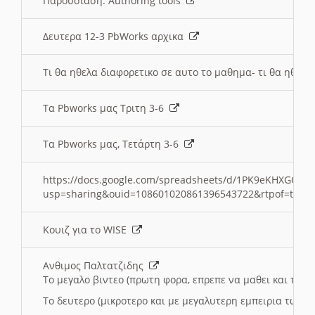
Παρουσιαση: Authoring tools
Δευτερα 12-3 PbWorks αρχικα
Τι θα ηθελα διαφορετικο σε αυτο το μαθημα- τι θα ηθελα
Τα Pbworks μας Τριτη 3-6
Τα Pbworks μας, Τετάρτη 3-6
https://docs.google.com/spreadsheets/d/1PK9eKHXGOJLZ
usp=sharing&ouid=108601020861396543722&rtpof=true
Κουιζ για το WISE
Ανθιμος Παλτατζιδης
Το μεγαλο βιντεο (πρωτη φορα, επρεπε να μαθει και το C
Το δευτερο (μικροτερο και με μεγαλυτερη εμπειρια τωρα)