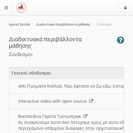
Ε
$langMenu
ί
Αρχική Σελίδα
Διαδικτυακά περιβάλλοντα μάθησης
Σύνδεσμοι
ο
ζήτηση
δ
Διαδικτυακά περιβάλλοντα
ο
μάθησης
ς
Σύνδεσμοι
Γενικοί σύνδεσμοι
wiki (Τμηματα Κολλια): Πώς έφτασα να ζω εδω; (ιστορια)
Interactive video with open source
Βικιπαιδεια Γκρετα Τούνμπεργκ
Ας συγκρινουμε αυτο που πετυχαμε εμεις με αυτο εδω το
περιεχόμενο υπάρχουν διαφορες στην αρχιτεκτονική της