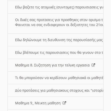
Εδω βαζετε τις ατομικές (συντομες) παρουσιασεις για κ
Οι δικές σας προτασεις για προσθηκες στον ορισμο της
Φαινεται να σας ενδιαφερουν οι δεξιοτητες του 21ου αι
Εδω δηλώνουμε τη διευθυνση της παρουσίασής μας στ
Εδω βλέπουμε τις παρουσιασεις που θα γινουν στο τμη
Μαθημα 8. Συζητηση για την τελικη εργασια
Τι θα μπορούσαν να κερδίσουν μαθησιακά οι μαθητές/τρ
Δύο προτάσεις για μαθησιακους στοχους και "ιστορία" μ
Μαθημα 9_ Μεικτη μαθηση