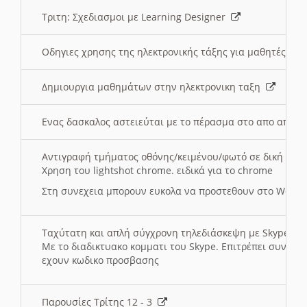
Τριτη: Σχεδιασμοι με Learning Designer
Οδηγιες χρησης της ηλεκτρονικής τάξης για μαθητές
Δημιουργια μαθημάτων στην ηλεκτρονικη ταξη
Ενας δασκαλος αστειεύται με το πέρασμα στο απο αποσ
Αντιγραφή τμήματος οθόνης/κειμένου/φωτό σε δική σας
Χρηση του lightshot chrome. ειδικά για το chrome
Στη συνεχεια μπορουν ευκολα να προστεθουν στο Word 
Ταχύτατη και απλή σύγχρονη τηλεδιάσκεψη με Skype
Με το διαδικτυακο κομματι του Skype. Επιτρέπει συνδε
εχουν κωδικο προσβασης
Παρουσίες Τρίτης 12 - 3