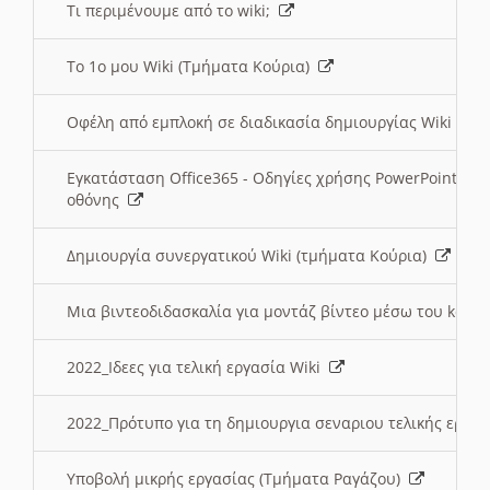
Τι περιμένουμε από το wiki;
Το 1ο μου Wiki (Τμήματα Κούρια)
Οφέλη από εμπλοκή σε διαδικασία δημιουργίας Wiki (Τ
Εγκατάσταση Office365 - Οδηγίες χρήσης PowerPoint γι
οθόνης
Δημιουργία συνεργατικού Wiki (τμήματα Κούρια)
Μια βιντεοδιδασκαλία για μοντάζ βίντεο μέσω του kden
2022_Ιδεες για τελική εργασία Wiki
2022_Πρότυπο για τη δημιουργια σεναριου τελικής εργα
Υποβολή μικρής εργασίας (Τμήματα Ραγάζου)