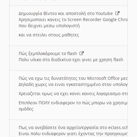
Δημιουργία Βίντεο και αποστολή στο Youtube
Χρησιμοποιει κανεις το Screen Recorder Google Chrome γ
που δειχνει μεσω υπολογιστή
και να στειλει στους μαθητες
Πώς ξεμπλοκάρουμε το flash
Πολυ υλικο στο διαδικτυο εχει γινει με χρηση flash
Πώς να εχω τις δυνατότητες του Microsoft Office μεσω 
Δηλαδη χωρις να ειναι εγκαταστημμένο στον υπολογιστή
Χρειαζεται ομως να εχει κανει κανεις λογαριασμο στη Mic
Επιπλεον ΠΟΛΥ ενδιαφερον το πώς μπορω να χρησιμοποι
ομάδες
Πως να ανεβάσετε ένα αρχείο/εργασία στο eclass.sch.gr
Ειναι πολυ ενδιαφερον γιατι έχοντας την προηγουμενη γ