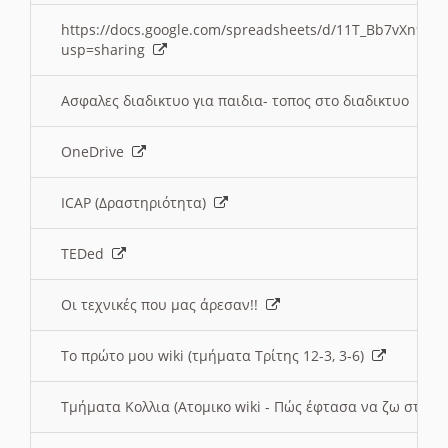
https://docs.google.com/spreadsheets/d/11T_Bb7vXn9
usp=sharing
Ασφαλες διαδικτυο για παιδια- τοπος στο διαδικτυο
OneDrive
ICAP (Δραστηριότητα)
TEDed
Οι τεχνικές που μας άρεσαν!!
Το πρώτο μου wiki (τμήματα Τρίτης 12-3, 3-6)
Τμήματα Κολλια (Ατομικο wiki - Πώς έφτασα να ζω στην 