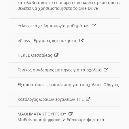
καταλαβετε και το τι μπορειτε να κανετε μεσα απο το σχο
θελετε) να χρησιμοποιησετε το One Drive
eclass.sch.gr Δημιουργία μαθημάτων
eClass - Εργασίες και ασκήσεις
ΠΕΚΕΣ Θεσσαλιας
Γενικος συνδεσμος με πηγες για τα σχολεια
Εξ αποστάσεως εκπαιδευση για τα σχολεια- Οδηγιες
Κατάλογος ωραιων εργαλειων ΤΠΕ
ΜΑΘΗΜΑΤΑ ΥΠΟΥΡΓΕΙΟΥ
Μαθαίνουμε ψηφιακά- διδάσκουμε ψηφιακά