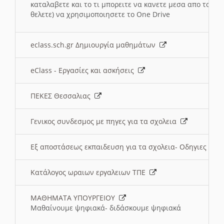
καταλαβετε και το τι μπορειτε να κανετε μεσα απο το σχο
θελετε) να χρησιμοποιησετε το One Drive
eclass.sch.gr Δημιουργία μαθημάτων
eClass - Εργασίες και ασκήσεις
ΠΕΚΕΣ Θεσσαλιας
Γενικος συνδεσμος με πηγες για τα σχολεια
Εξ αποστάσεως εκπαιδευση για τα σχολεια- Οδηγιες
Κατάλογος ωραιων εργαλειων ΤΠΕ
ΜΑΘΗΜΑΤΑ ΥΠΟΥΡΓΕΙΟΥ
Μαθαίνουμε ψηφιακά- διδάσκουμε ψηφιακά