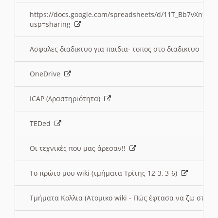
https://docs.google.com/spreadsheets/d/11T_Bb7vXn9
usp=sharing
Ασφαλες διαδικτυο για παιδια- τοπος στο διαδικτυο
OneDrive
ICAP (Δραστηριότητα)
TEDed
Οι τεχνικές που μας άρεσαν!!
Το πρώτο μου wiki (τμήματα Τρίτης 12-3, 3-6)
Τμήματα Κολλια (Ατομικο wiki - Πώς έφτασα να ζω στην 