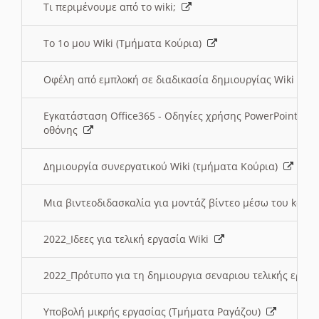
Τι περιμένουμε από το wiki;
Το 1ο μου Wiki (Τμήματα Κούρια)
Οφέλη από εμπλοκή σε διαδικασία δημιουργίας Wiki (Τ
Εγκατάσταση Office365 - Οδηγίες χρήσης PowerPoint γι
οθόνης
Δημιουργία συνεργατικού Wiki (τμήματα Κούρια)
Μια βιντεοδιδασκαλία για μοντάζ βίντεο μέσω του kden
2022_Ιδεες για τελική εργασία Wiki
2022_Πρότυπο για τη δημιουργια σεναριου τελικής εργα
Υποβολή μικρής εργασίας (Τμήματα Ραγάζου)