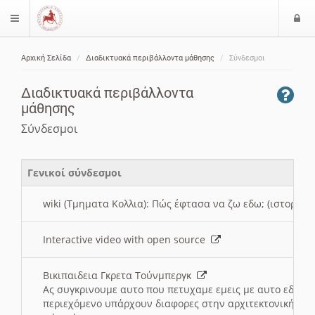
Ε
$langMenu
ί
Αρχική Σελίδα
Διαδικτυακά περιβάλλοντα μάθησης
Σύνδεσμοι
ο
ζήτηση
δ
Διαδικτυακά περιβάλλοντα
ο
μάθησης
ς
Σύνδεσμοι
Γενικοί σύνδεσμοι
wiki (Τμηματα Κολλια): Πώς έφτασα να ζω εδω; (ιστορια)
Interactive video with open source
Βικιπαιδεια Γκρετα Τούνμπεργκ
Ας συγκρινουμε αυτο που πετυχαμε εμεις με αυτο εδω το
περιεχόμενο υπάρχουν διαφορες στην αρχιτεκτονική της