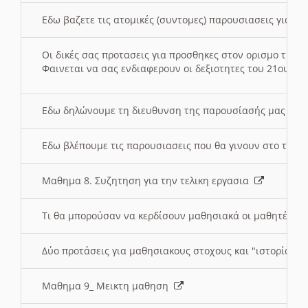
Εδω βαζετε τις ατομικές (συντομες) παρουσιασεις για κ
Οι δικές σας προτασεις για προσθηκες στον ορισμο της
Φαινεται να σας ενδιαφερουν οι δεξιοτητες του 21ου αι
Εδω δηλώνουμε τη διευθυνση της παρουσίασής μας στ
Εδω βλέπουμε τις παρουσιασεις που θα γινουν στο τμη
Μαθημα 8. Συζητηση για την τελικη εργασια
Τι θα μπορούσαν να κερδίσουν μαθησιακά οι μαθητές/τρ
Δύο προτάσεις για μαθησιακους στοχους και "ιστορία" μ
Μαθημα 9_ Μεικτη μαθηση