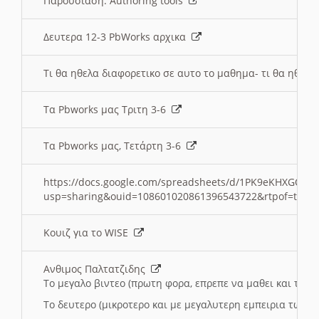
Παρουσιαση: Authoring tools
Δευτερα 12-3 PbWorks αρχικα
Τι θα ηθελα διαφορετικο σε αυτο το μαθημα- τι θα ηθελα
Τα Pbworks μας Τριτη 3-6
Τα Pbworks μας, Τετάρτη 3-6
https://docs.google.com/spreadsheets/d/1PK9eKHXGOJLZ
usp=sharing&ouid=108601020861396543722&rtpof=true
Κουιζ για το WISE
Ανθιμος Παλτατζιδης
Το μεγαλο βιντεο (πρωτη φορα, επρεπε να μαθει και το C
Το δευτερο (μικροτερο και με μεγαλυτερη εμπειρια τωρα)