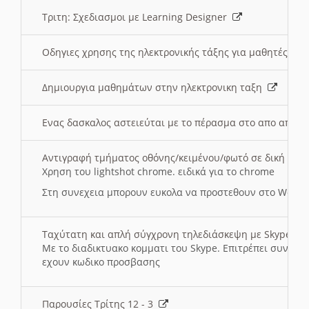
Τριτη: Σχεδιασμοι με Learning Designer
Οδηγιες χρησης της ηλεκτρονικής τάξης για μαθητές
Δημιουργια μαθημάτων στην ηλεκτρονικη ταξη
Ενας δασκαλος αστειεύται με το πέρασμα στο απο αποσ
Αντιγραφή τμήματος οθόνης/κειμένου/φωτό σε δική σας
Χρηση του lightshot chrome. ειδικά για το chrome
Στη συνεχεια μπορουν ευκολα να προστεθουν στο Word 
Ταχύτατη και απλή σύγχρονη τηλεδιάσκεψη με Skype
Με το διαδικτυακο κομματι του Skype. Επιτρέπει συνδε
εχουν κωδικο προσβασης
Παρουσίες Τρίτης 12 - 3