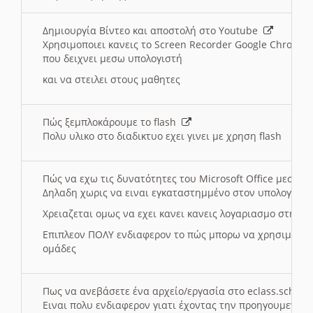
Δημιουργία Βίντεο και αποστολή στο Youtube
Χρησιμοποιει κανεις το Screen Recorder Google Chrome γ
που δειχνει μεσω υπολογιστή
και να στειλει στους μαθητες
Πώς ξεμπλοκάρουμε το flash
Πολυ υλικο στο διαδικτυο εχει γινει με χρηση flash
Πώς να εχω τις δυνατότητες του Microsoft Office μεσω 
Δηλαδη χωρις να ειναι εγκαταστημμένο στον υπολογιστή
Χρειαζεται ομως να εχει κανει κανεις λογαριασμο στη Mic
Επιπλεον ΠΟΛΥ ενδιαφερον το πώς μπορω να χρησιμοποι
ομάδες
Πως να ανεβάσετε ένα αρχείο/εργασία στο eclass.sch.gr
Ειναι πολυ ενδιαφερον γιατι έχοντας την προηγουμενη γ