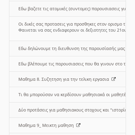
Εδω βαζετε τις ατομικές (συντομες) παρουσιασεις για κ
Οι δικές σας προτασεις για προσθηκες στον ορισμο της
Φαινεται να σας ενδιαφερουν οι δεξιοτητες του 21ου αι
Εδω δηλώνουμε τη διευθυνση της παρουσίασής μας στ
Εδω βλέπουμε τις παρουσιασεις που θα γινουν στο τμη
Μαθημα 8. Συζητηση για την τελικη εργασια
Τι θα μπορούσαν να κερδίσουν μαθησιακά οι μαθητές/τρ
Δύο προτάσεις για μαθησιακους στοχους και "ιστορία" μ
Μαθημα 9_ Μεικτη μαθηση