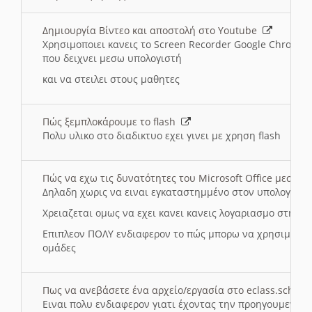
Δημιουργία Βίντεο και αποστολή στο Youtube
Χρησιμοποιει κανεις το Screen Recorder Google Chrome γ
που δειχνει μεσω υπολογιστή
και να στειλει στους μαθητες
Πώς ξεμπλοκάρουμε το flash
Πολυ υλικο στο διαδικτυο εχει γινει με χρηση flash
Πώς να εχω τις δυνατότητες του Microsoft Office μεσω 
Δηλαδη χωρις να ειναι εγκαταστημμένο στον υπολογιστή
Χρειαζεται ομως να εχει κανει κανεις λογαριασμο στη Mic
Επιπλεον ΠΟΛΥ ενδιαφερον το πώς μπορω να χρησιμοποι
ομάδες
Πως να ανεβάσετε ένα αρχείο/εργασία στο eclass.sch.gr
Ειναι πολυ ενδιαφερον γιατι έχοντας την προηγουμενη γ