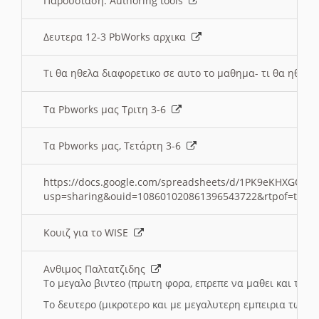
Παρουσιαση: Authoring tools
Δευτερα 12-3 PbWorks αρχικα
Τι θα ηθελα διαφορετικο σε αυτο το μαθημα- τι θα ηθελα
Τα Pbworks μας Τριτη 3-6
Τα Pbworks μας, Τετάρτη 3-6
https://docs.google.com/spreadsheets/d/1PK9eKHXGOJLZ
usp=sharing&ouid=108601020861396543722&rtpof=true
Κουιζ για το WISE
Ανθιμος Παλτατζιδης
Το μεγαλο βιντεο (πρωτη φορα, επρεπε να μαθει και το C
Το δευτερο (μικροτερο και με μεγαλυτερη εμπειρια τωρα)