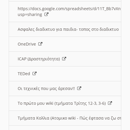
https://docs.google.com/spreadsheets/d/11T_Bb7vXn9
usp=sharing
Ασφαλες διαδικτυο για παιδια- τοπος στο διαδικτυο
OneDrive
ICAP (Δραστηριότητα)
TEDed
Οι τεχνικές που μας άρεσαν!!
Το πρώτο μου wiki (τμήματα Τρίτης 12-3, 3-6)
Τμήματα Κολλια (Ατομικο wiki - Πώς έφτασα να ζω στην 