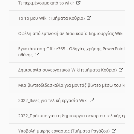
Τι περιμένουμε από το wiki;
Το 1ο μου Wiki (Τμήματα Κούρια)
Οφέλη από εμπλοκή σε διαδικασία δημιουργίας Wiki (Τ
Εγκατάσταση Office365 - Οδηγίες χρήσης PowerPoint γι
οθόνης
Δημιουργία συνεργατικού Wiki (τμήματα Κούρια)
Μια βιντεοδιδασκαλία για μοντάζ βίντεο μέσω του kden
2022_Ιδεες για τελική εργασία Wiki
2022_Πρότυπο για τη δημιουργια σεναριου τελικής εργα
Υποβολή μικρής εργασίας (Τμήματα Ραγάζου)