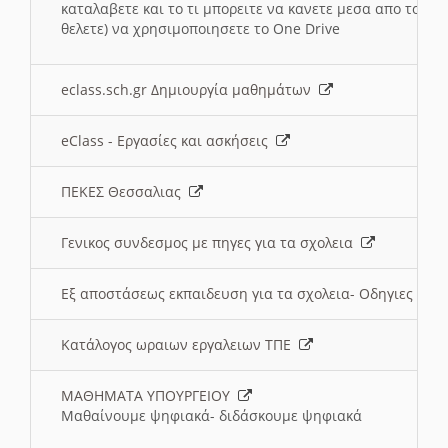
καταλαβετε και το τι μπορειτε να κανετε μεσα απο το σχο
θελετε) να χρησιμοποιησετε το One Drive
eclass.sch.gr Δημιουργία μαθημάτων
eClass - Εργασίες και ασκήσεις
ΠΕΚΕΣ Θεσσαλιας
Γενικος συνδεσμος με πηγες για τα σχολεια
Εξ αποστάσεως εκπαιδευση για τα σχολεια- Οδηγιες
Κατάλογος ωραιων εργαλειων ΤΠΕ
ΜΑΘΗΜΑΤΑ ΥΠΟΥΡΓΕΙΟΥ
Μαθαίνουμε ψηφιακά- διδάσκουμε ψηφιακά