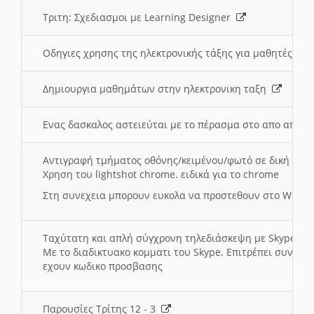
Τριτη: Σχεδιασμοι με Learning Designer
Οδηγιες χρησης της ηλεκτρονικής τάξης για μαθητές
Δημιουργια μαθημάτων στην ηλεκτρονικη ταξη
Ενας δασκαλος αστειεύται με το πέρασμα στο απο αποσ
Αντιγραφή τμήματος οθόνης/κειμένου/φωτό σε δική σας
Χρηση του lightshot chrome. ειδικά για το chrome
Στη συνεχεια μπορουν ευκολα να προστεθουν στο Word 
Ταχύτατη και απλή σύγχρονη τηλεδιάσκεψη με Skype
Με το διαδικτυακο κομματι του Skype. Επιτρέπει συνδε
εχουν κωδικο προσβασης
Παρουσίες Τρίτης 12 - 3