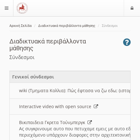
Ε
$langMenu
ί
Αρχική Σελίδα
Διαδικτυακά περιβάλλοντα μάθησης
Σύνδεσμοι
ο
ζήτηση
δ
Διαδικτυακά περιβάλλοντα
ο
μάθησης
ς
Σύνδεσμοι
Γενικοί σύνδεσμοι
wiki (Τμηματα Κολλια): Πώς έφτασα να ζω εδω; (ιστορια)
Interactive video with open source
Βικιπαιδεια Γκρετα Τούνμπεργκ
Ας συγκρινουμε αυτο που πετυχαμε εμεις με αυτο εδω το
περιεχόμενο υπάρχουν διαφορες στην αρχιτεκτονική της