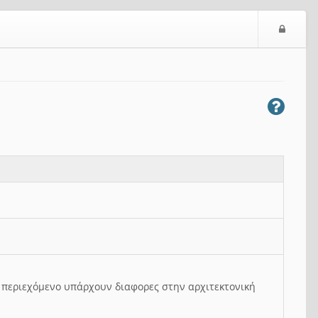
Ε
ί
σ
ο
δ
ο
ς
ο περιεχόμενο υπάρχουν διαφορες στην αρχιτεκτονική