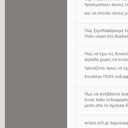
Χρησιμοποιει κανεις τ
και να στειλει στους 
Πώς ξεμπλοκάρουμε τ
Πολυ υλικο στο διαδικτ
Πώς να εχω τις δυνατ
Δηλαδη χωρις να εινα
Χρειαζεται ομως να εχ
Επιπλεον ΠΟΛΥ ενδιαφ
Πως να ανεβάσετε ένα
Ειναι πολυ ενδιαφερον
μεσα απο το σχολικο δ
eclass.sch.gr Δημιο