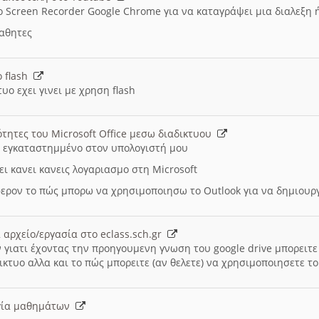
ο Screen Recorder Google Chrome για να καταγράψει μια διαλεξη 
μαθητες
ο flash
υο εχει γινει με χρηση flash
ότητες του Microsoft Office μεσω διαδικτυου
ι εγκαταστημμένο στον υπολογιστή μου
ει κανει κανεις λογαριασμο στη Microsoft
ερον το πώς μπορω να χρησιμοποιησω το Outlook για να δημιου
 αρχείο/εργασία στο eclass.sch.gr
 γιατι έχοντας την προηγουμενη γνωση του google drive μπορειτε 
ικτυο αλλα και το πώς μπορειτε (αν θελετε) να χρησιμοποιησετε το
υργία μαθημάτων