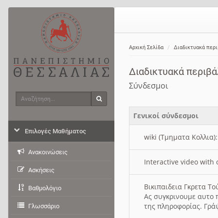
Αρχική Σελίδα
Διαδικτυακά περ
Διαδικτυακά περιβ
Σύνδεσμοι
Αναζήτηση
Αναζήτηση
Γενικοί σύνδεσμοι
Επιλογές Μαθήματος
wiki (Τμηματα Κολλια)
Ανακοινώσεις
Interactive video wit
Ασκήσεις
Βικιπαιδεια Γκρετα Τ
Βαθμολόγιο
Ας συγκρινουμε αυτο 
της πληροφορίας. Γρά
Γλωσσάριο