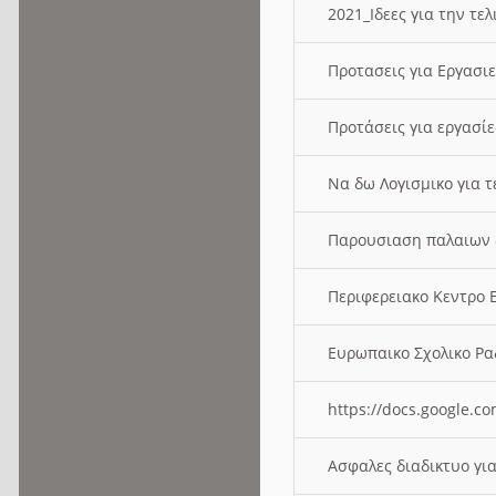
2021_Ιδεες για την τε
Προτασεις για Εργασι
Προτάσεις για εργασ
Να δω Λογισμικο για 
Παρουσιαση παλαιων 
Περιφερειακο Κεντρο
Ευρωπαικο Σχολικο 
https://docs.google
Ασφαλες διαδικτυο γι