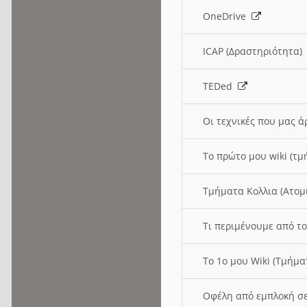
OneDrive
ICAP (Δραστηριότητα
TEDed
Οι τεχνικές που μας 
Το πρώτο μου wiki (τμ
Τμήματα Κολλια (Ατομ
Τι περιμένουμε από το
Το 1ο μου Wiki (Τμήμ
Οφέλη από εμπλοκή σε