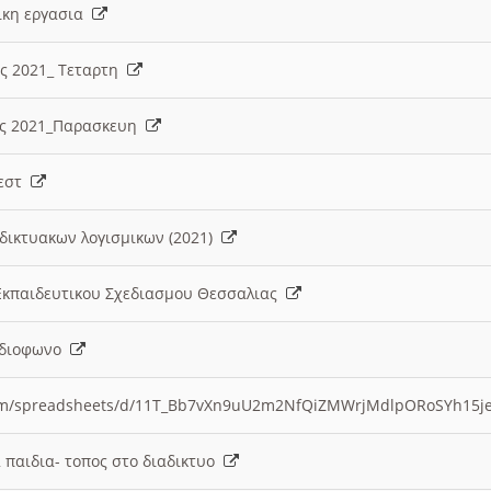
λικη εργασια
ες 2021_ Τεταρτη
ίες 2021_Παρασκευη
τεστ
δικτυακων λογισμικων (2021)
 Εκπαιδευτικου Σχεδιασμου Θεσσαλιας
Ραδιοφωνο
.com/spreadsheets/d/11T_Bb7vXn9uU2m2NfQiZMWrjMdlpORoSYh15j
α παιδια- τοπος στο διαδικτυο