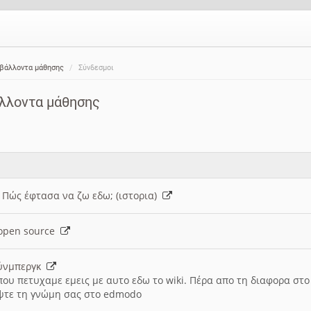
ιβάλλοντα μάθησης
Σύνδεσμοι
άλλοντα μάθησης
: Πώς έφτασα να ζω εδω; (ιστορια)
h open source
ούνμπεργκ
που πετυχαμε εμεις με αυτο εδω το wiki. Πέρα απο τη διαφορα στ
ψτε τη γνώμη σας στο edmodo