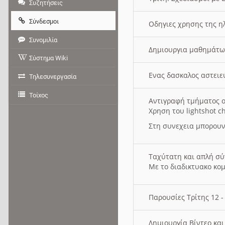
Συζητήσεις
Σύνδεσμοι
Οδηγιες χρησης της η
Συνομιλία
Δημιουργια μαθημάτω
Σύστημα Wiki
Ενας δασκαλος αστει
Τηλεσυνεργασία
Τοίχος
Αντιγραφή τμήματος ο
Χρηση του lightshot c
Στη συνεχεια μπορουν
Ταχύτατη και απλή σ
Με το διαδικτυακο κο
Παρουσίες Τρίτης 12 
Δημιουργία Βίντεο κα