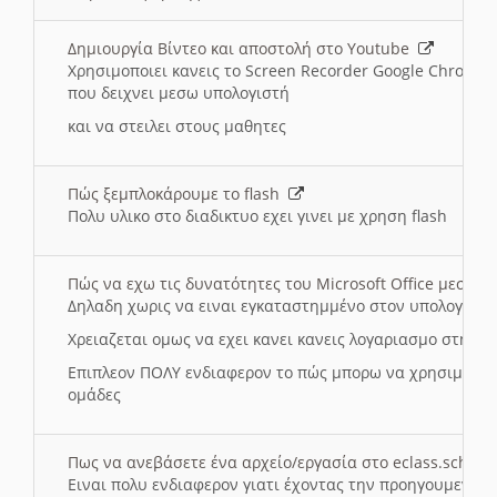
Δημιουργία Βίντεο και αποστολή στο Youtube
Χρησιμοποιει κανεις το Screen Recorder Google Chrome γ
που δειχνει μεσω υπολογιστή
και να στειλει στους μαθητες
Πώς ξεμπλοκάρουμε το flash
Πολυ υλικο στο διαδικτυο εχει γινει με χρηση flash
Πώς να εχω τις δυνατότητες του Microsoft Office μεσω 
Δηλαδη χωρις να ειναι εγκαταστημμένο στον υπολογιστή
Χρειαζεται ομως να εχει κανει κανεις λογαριασμο στη Mic
Επιπλεον ΠΟΛΥ ενδιαφερον το πώς μπορω να χρησιμοποι
ομάδες
Πως να ανεβάσετε ένα αρχείο/εργασία στο eclass.sch.gr
Ειναι πολυ ενδιαφερον γιατι έχοντας την προηγουμενη γ