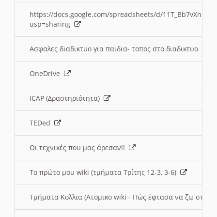
https://docs.google.com/spreadsheets/d/11T_Bb7vXn9
usp=sharing
Ασφαλες διαδικτυο για παιδια- τοπος στο διαδικτυο
OneDrive
ICAP (Δραστηριότητα)
TEDed
Οι τεχνικές που μας άρεσαν!!
Το πρώτο μου wiki (τμήματα Τρίτης 12-3, 3-6)
Τμήματα Κολλια (Ατομικο wiki - Πώς έφτασα να ζω στην 