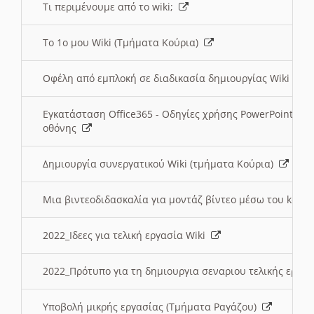
Τι περιμένουμε από το wiki;
Το 1ο μου Wiki (Τμήματα Κούρια)
Οφέλη από εμπλοκή σε διαδικασία δημιουργίας Wiki (Τ
Εγκατάσταση Office365 - Οδηγίες χρήσης PowerPoint γι
οθόνης
Δημιουργία συνεργατικού Wiki (τμήματα Κούρια)
Μια βιντεοδιδασκαλία για μοντάζ βίντεο μέσω του kden
2022_Ιδεες για τελική εργασία Wiki
2022_Πρότυπο για τη δημιουργια σεναριου τελικής εργα
Υποβολή μικρής εργασίας (Τμήματα Ραγάζου)