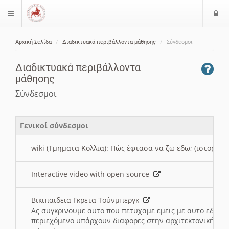
Ε
$langMenu
ί
Αρχική Σελίδα
Διαδικτυακά περιβάλλοντα μάθησης
Σύνδεσμοι
ο
ζήτηση
δ
Διαδικτυακά περιβάλλοντα
ο
μάθησης
ς
Σύνδεσμοι
Γενικοί σύνδεσμοι
wiki (Τμηματα Κολλια): Πώς έφτασα να ζω εδω; (ιστορια)
Interactive video with open source
Βικιπαιδεια Γκρετα Τούνμπεργκ
Ας συγκρινουμε αυτο που πετυχαμε εμεις με αυτο εδω το
περιεχόμενο υπάρχουν διαφορες στην αρχιτεκτονική της