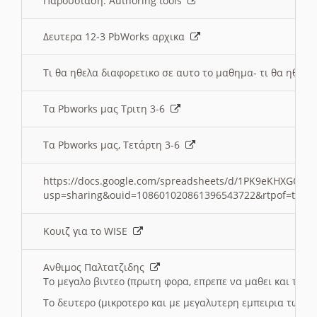
Παρουσιαση: Authoring tools
Δευτερα 12-3 PbWorks αρχικα
Τι θα ηθελα διαφορετικο σε αυτο το μαθημα- τι θα ηθελα
Τα Pbworks μας Τριτη 3-6
Τα Pbworks μας, Τετάρτη 3-6
https://docs.google.com/spreadsheets/d/1PK9eKHXGOJLZ
usp=sharing&ouid=108601020861396543722&rtpof=true
Κουιζ για το WISE
Ανθιμος Παλτατζιδης
Το μεγαλο βιντεο (πρωτη φορα, επρεπε να μαθει και το C
Το δευτερο (μικροτερο και με μεγαλυτερη εμπειρια τωρα)