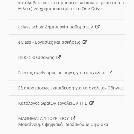
καταλαβετε και το τι μπορειτε να κανετε μεσα απο το σχο
θελετε) να χρησιμοποιησετε το One Drive
eclass.sch.gr Δημιουργία μαθημάτων
eClass - Εργασίες και ασκήσεις
ΠΕΚΕΣ Θεσσαλιας
Γενικος συνδεσμος με πηγες για τα σχολεια
Εξ αποστάσεως εκπαιδευση για τα σχολεια- Οδηγιες
Κατάλογος ωραιων εργαλειων ΤΠΕ
ΜΑΘΗΜΑΤΑ ΥΠΟΥΡΓΕΙΟΥ
Μαθαίνουμε ψηφιακά- διδάσκουμε ψηφιακά