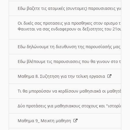
Εδω βαζετε τις ατομικές (συντομες) παρουσιασεις για κ
Οι δικές σας προτασεις για προσθηκες στον ορισμο της
Φαινεται να σας ενδιαφερουν οι δεξιοτητες του 21ου αι
Εδω δηλώνουμε τη διευθυνση της παρουσίασής μας στ
Εδω βλέπουμε τις παρουσιασεις που θα γινουν στο τμη
Μαθημα 8. Συζητηση για την τελικη εργασια
Τι θα μπορούσαν να κερδίσουν μαθησιακά οι μαθητές/τρ
Δύο προτάσεις για μαθησιακους στοχους και "ιστορία" μ
Μαθημα 9_ Μεικτη μαθηση