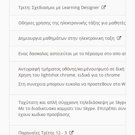
Τριτη: Σχεδιασμοι με Learning Designer
Οδηγιες χρησης της ηλεκτρονικής τάξης για μαθητές
Δημιουργια μαθημάτων στην ηλεκτρονικη ταξη
Ενας δασκαλος αστειεύται με το πέρασμα στο απο αποσ
Αντιγραφή τμήματος οθόνης/κειμένου/φωτό σε δική σας
Χρηση του lightshot chrome. ειδικά για το chrome
Στη συνεχεια μπορουν ευκολα να προστεθουν στο Word 
Ταχύτατη και απλή σύγχρονη τηλεδιάσκεψη με Skype
Με το διαδικτυακο κομματι του Skype. Επιτρέπει συνδε
εχουν κωδικο προσβασης
Παρουσίες Τρίτης 12 - 3