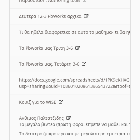
Παρουσιαση: Authoring tools
Δευτερα 12-3 PbWorks αρχικα
Τι θα ηθελα διαφορετικο σε αυτο το μαθημα- τι θα ηθελα
Τα Pbworks μας Τριτη 3-6
Τα Pbworks μας, Τετάρτη 3-6
https://docs.google.com/spreadsheets/d/1PK9eKHXGOJLZ
usp=sharing&ouid=108601020861396543722&rtpof=true
Κουιζ για το WISE
Ανθιμος Παλτατζιδης
Το μεγαλο βιντεο (πρωτη φορα, επρεπε να μαθει και το C
Το δευτερο (μικροτερο και με μεγαλυτερη εμπειρια τωρα)