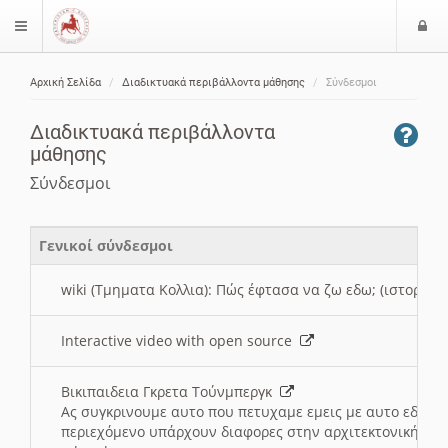
Ε
$langMenu
ί
Αρχική Σελίδα
Διαδικτυακά περιβάλλοντα μάθησης
Σύνδεσμοι
ο
ζήτηση
δ
Διαδικτυακά περιβάλλοντα
ο
μάθησης
ς
Σύνδεσμοι
Γενικοί σύνδεσμοι
wiki (Τμηματα Κολλια): Πώς έφτασα να ζω εδω; (ιστορια)
Interactive video with open source
Βικιπαιδεια Γκρετα Τούνμπεργκ
Ας συγκρινουμε αυτο που πετυχαμε εμεις με αυτο εδω το
περιεχόμενο υπάρχουν διαφορες στην αρχιτεκτονική της