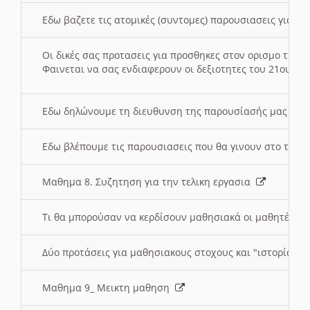
Εδω βαζετε τις ατομικές (συντομες) παρουσιασεις για κ
Οι δικές σας προτασεις για προσθηκες στον ορισμο της
Φαινεται να σας ενδιαφερουν οι δεξιοτητες του 21ου αι
Εδω δηλώνουμε τη διευθυνση της παρουσίασής μας στ
Εδω βλέπουμε τις παρουσιασεις που θα γινουν στο τμη
Μαθημα 8. Συζητηση για την τελικη εργασια
Τι θα μπορούσαν να κερδίσουν μαθησιακά οι μαθητές/τρ
Δύο προτάσεις για μαθησιακους στοχους και "ιστορία" μ
Μαθημα 9_ Μεικτη μαθηση