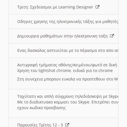
Τριτη: Σχεδιασμοι με Learning Designer
Οδηγιες χρησης της ηλεκτρονικής τάξης για μαθητές
Δημιουργια μαθημάτων στην ηλεκτρονικη ταξη
Ενας δασκαλος αστειεύται με το πέρασμα στο απο αποσ
Αντιγραφή τμήματος οθόνης/κειμένου/φωτό σε δική σας
Χρηση του lightshot chrome. ειδικά για το chrome
Στη συνεχεια μπορουν ευκολα να προστεθουν στο Word 
Ταχύτατη και απλή σύγχρονη τηλεδιάσκεψη με Skype
Με το διαδικτυακο κομματι του Skype. Επιτρέπει συνδε
εχουν κωδικο προσβασης
Παρουσίες Τρίτης 12 - 3