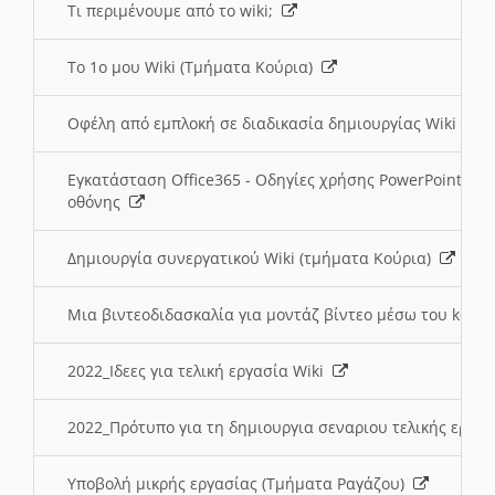
Τι περιμένουμε από το wiki;
Το 1ο μου Wiki (Τμήματα Κούρια)
Οφέλη από εμπλοκή σε διαδικασία δημιουργίας Wiki (Τ
Εγκατάσταση Office365 - Οδηγίες χρήσης PowerPoint γι
οθόνης
Δημιουργία συνεργατικού Wiki (τμήματα Κούρια)
Μια βιντεοδιδασκαλία για μοντάζ βίντεο μέσω του kden
2022_Ιδεες για τελική εργασία Wiki
2022_Πρότυπο για τη δημιουργια σεναριου τελικής εργα
Υποβολή μικρής εργασίας (Τμήματα Ραγάζου)