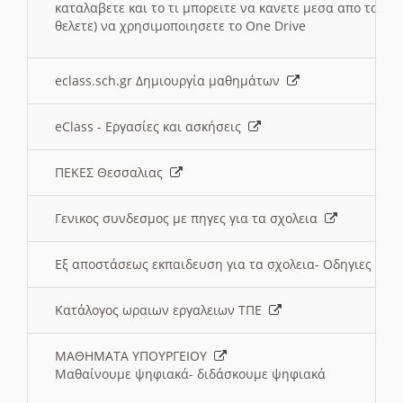
καταλαβετε και το τι μπορειτε να κανετε μεσα απο το σχο
θελετε) να χρησιμοποιησετε το One Drive
eclass.sch.gr Δημιουργία μαθημάτων
eClass - Εργασίες και ασκήσεις
ΠΕΚΕΣ Θεσσαλιας
Γενικος συνδεσμος με πηγες για τα σχολεια
Εξ αποστάσεως εκπαιδευση για τα σχολεια- Οδηγιες
Κατάλογος ωραιων εργαλειων ΤΠΕ
ΜΑΘΗΜΑΤΑ ΥΠΟΥΡΓΕΙΟΥ
Μαθαίνουμε ψηφιακά- διδάσκουμε ψηφιακά