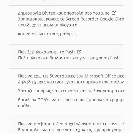
Δημιουργία Βίντεο και αποστολή στο Youtube
Χρησιμοποιει κανεις το Screen Recorder Google Chrome γ
που δειχνει μεσω υπολογιστή
και να στειλει στους μαθητες
Πώς ξεμπλοκάρουμε το flash
Πολυ υλικο στο διαδικτυο εχει γινει με χρηση flash
Πώς να εχω τις δυνατότητες του Microsoft Office μεσω 
Δηλαδη χωρις να ειναι εγκαταστημμένο στον υπολογιστή
Χρειαζεται ομως να εχει κανει κανεις λογαριασμο στη Mic
Επιπλεον ΠΟΛΥ ενδιαφερον το πώς μπορω να χρησιμοποι
ομάδες
Πως να ανεβάσετε ένα αρχείο/εργασία στο eclass.sch.gr
Ειναι πολυ ενδιαφερον γιατι έχοντας την προηγουμενη γ