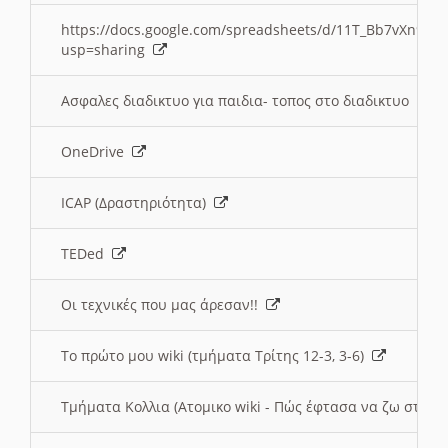
https://docs.google.com/spreadsheets/d/11T_Bb7vXn9
usp=sharing
Ασφαλες διαδικτυο για παιδια- τοπος στο διαδικτυο
OneDrive
ICAP (Δραστηριότητα)
TEDed
Οι τεχνικές που μας άρεσαν!!
Το πρώτο μου wiki (τμήματα Τρίτης 12-3, 3-6)
Τμήματα Κολλια (Ατομικο wiki - Πώς έφτασα να ζω στην 