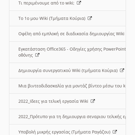
Τι περιμένουμε από το wiki;
Το 1ο μου Wiki (Τμήματα Κούρια)
Οφέλη από εμπλοκή σε διαδικασία δημιουργίας Wiki (Τ
Εγκατάσταση Office365 - Οδηγίες χρήσης PowerPoint γι
οθόνης
Δημιουργία συνεργατικού Wiki (τμήματα Κούρια)
Μια βιντεοδιδασκαλία για μοντάζ βίντεο μέσω του kden
2022_Ιδεες για τελική εργασία Wiki
2022_Πρότυπο για τη δημιουργια σεναριου τελικής εργα
Υποβολή μικρής εργασίας (Τμήματα Ραγάζου)