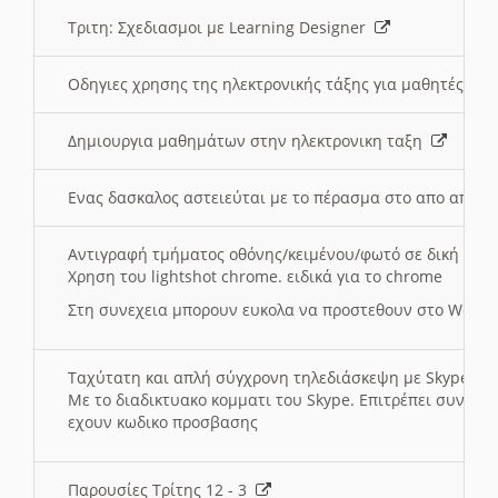
Τριτη: Σχεδιασμοι με Learning Designer
Οδηγιες χρησης της ηλεκτρονικής τάξης για μαθητές
Δημιουργια μαθημάτων στην ηλεκτρονικη ταξη
Ενας δασκαλος αστειεύται με το πέρασμα στο απο αποσ
Αντιγραφή τμήματος οθόνης/κειμένου/φωτό σε δική σας
Χρηση του lightshot chrome. ειδικά για το chrome
Στη συνεχεια μπορουν ευκολα να προστεθουν στο Word 
Ταχύτατη και απλή σύγχρονη τηλεδιάσκεψη με Skype
Με το διαδικτυακο κομματι του Skype. Επιτρέπει συνδε
εχουν κωδικο προσβασης
Παρουσίες Τρίτης 12 - 3