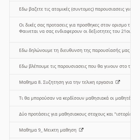
Εδω βαζετε τις ατομικές (συντομες) παρουσιασεις για κ
Οι δικές σας προτασεις για προσθηκες στον ορισμο της
Φαινεται να σας ενδιαφερουν οι δεξιοτητες του 21ου αι
Εδω δηλώνουμε τη διευθυνση της παρουσίασής μας στ
Εδω βλέπουμε τις παρουσιασεις που θα γινουν στο τμη
Μαθημα 8. Συζητηση για την τελικη εργασια
Τι θα μπορούσαν να κερδίσουν μαθησιακά οι μαθητές/τρ
Δύο προτάσεις για μαθησιακους στοχους και "ιστορία" μ
Μαθημα 9_ Μεικτη μαθηση