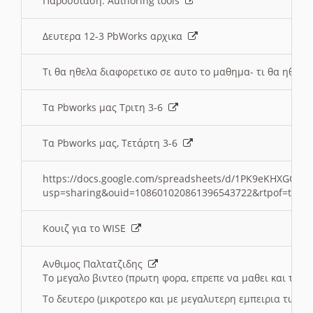
Παρουσιαση: Authoring tools
Δευτερα 12-3 PbWorks αρχικα
Τι θα ηθελα διαφορετικο σε αυτο το μαθημα- τι θα ηθελα
Τα Pbworks μας Τριτη 3-6
Τα Pbworks μας, Τετάρτη 3-6
https://docs.google.com/spreadsheets/d/1PK9eKHXGOJLZ
usp=sharing&ouid=108601020861396543722&rtpof=true
Κουιζ για το WISE
Ανθιμος Παλτατζιδης
Το μεγαλο βιντεο (πρωτη φορα, επρεπε να μαθει και το C
Το δευτερο (μικροτερο και με μεγαλυτερη εμπειρια τωρα)