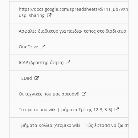
https://docs.google.com/spreadsheets/d/11T_Bb7vXn9
usp=sharing
Ασφαλες διαδικτυο για παιδια- τοπος στο διαδικτυο
OneDrive
ICAP (Δραστηριότητα)
TEDed
Οι τεχνικές που μας άρεσαν!!
Το πρώτο μου wiki (τμήματα Τρίτης 12-3, 3-6)
Τμήματα Κολλια (Ατομικο wiki - Πώς έφτασα να ζω στην 