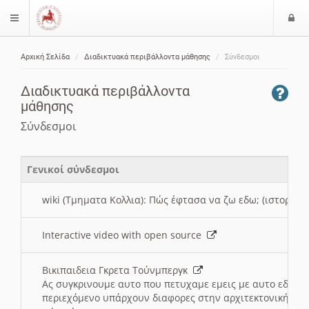
Ε
$langMenu
ί
Αρχική Σελίδα
Διαδικτυακά περιβάλλοντα μάθησης
Σύνδεσμοι
ο
ζήτηση
δ
Διαδικτυακά περιβάλλοντα
ο
μάθησης
ς
Σύνδεσμοι
Γενικοί σύνδεσμοι
wiki (Τμηματα Κολλια): Πώς έφτασα να ζω εδω; (ιστορια)
Interactive video with open source
Βικιπαιδεια Γκρετα Τούνμπεργκ
Ας συγκρινουμε αυτο που πετυχαμε εμεις με αυτο εδω το
περιεχόμενο υπάρχουν διαφορες στην αρχιτεκτονική της