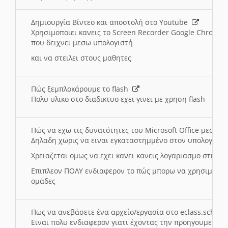
Δημιουργία Βίντεο και αποστολή στο Youtube
Χρησιμοποιει κανεις το Screen Recorder Google Chrome γ
που δειχνει μεσω υπολογιστή
και να στειλει στους μαθητες
Πώς ξεμπλοκάρουμε το flash
Πολυ υλικο στο διαδικτυο εχει γινει με χρηση flash
Πώς να εχω τις δυνατότητες του Microsoft Office μεσω 
Δηλαδη χωρις να ειναι εγκαταστημμένο στον υπολογιστή
Χρειαζεται ομως να εχει κανει κανεις λογαριασμο στη Mic
Επιπλεον ΠΟΛΥ ενδιαφερον το πώς μπορω να χρησιμοποι
ομάδες
Πως να ανεβάσετε ένα αρχείο/εργασία στο eclass.sch.gr
Ειναι πολυ ενδιαφερον γιατι έχοντας την προηγουμενη γ