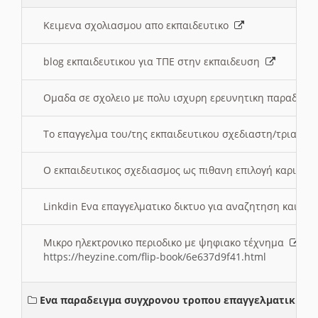
Κειμενα σχολιασμου απο εκπαιδευτικο
blog εκπαιδευτικου για ΤΠΕ στην εκπαιδευση
Ομαδα σε σχολειο με πολυ ισχυρη ερευνητικη παραδοσ
Το επαγγελμα του/της εκπαιδευτικου σχεδιαστη/τριας τ
Ο εκπαιδευτικος σχεδιασμος ως πιθανη επιλογή καριέρ
Linkdin Ενα επαγγελματικο δικτυο για αναζητηση και β
Μικρο ηλεκτρονικο περιοδικο με ψηφιακο τέχνημα
https://heyzine.com/flip-book/6e637d9f41.html
Ενα παραδειγμα συγχρονου τροπου επαγγελματικης σ