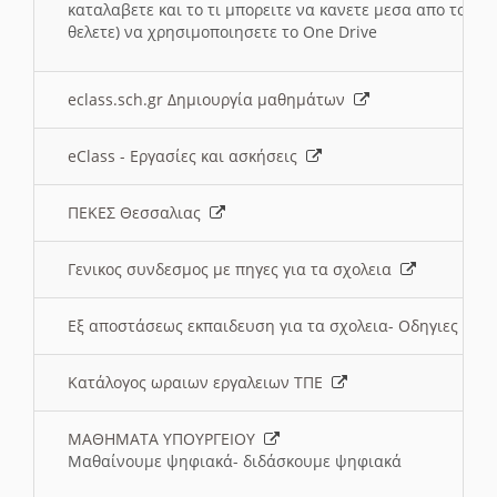
καταλαβετε και το τι μπορειτε να κανετε μεσα απο το σχο
θελετε) να χρησιμοποιησετε το One Drive
eclass.sch.gr Δημιουργία μαθημάτων
eClass - Εργασίες και ασκήσεις
ΠΕΚΕΣ Θεσσαλιας
Γενικος συνδεσμος με πηγες για τα σχολεια
Εξ αποστάσεως εκπαιδευση για τα σχολεια- Οδηγιες
Κατάλογος ωραιων εργαλειων ΤΠΕ
ΜΑΘΗΜΑΤΑ ΥΠΟΥΡΓΕΙΟΥ
Μαθαίνουμε ψηφιακά- διδάσκουμε ψηφιακά