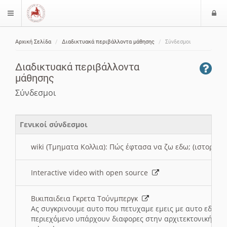
Ε
$langMenu
ί
Αρχική Σελίδα
Διαδικτυακά περιβάλλοντα μάθησης
Σύνδεσμοι
ο
ζήτηση
δ
Διαδικτυακά περιβάλλοντα
ο
μάθησης
ς
Σύνδεσμοι
Γενικοί σύνδεσμοι
wiki (Τμηματα Κολλια): Πώς έφτασα να ζω εδω; (ιστορια)
Interactive video with open source
Βικιπαιδεια Γκρετα Τούνμπεργκ
Ας συγκρινουμε αυτο που πετυχαμε εμεις με αυτο εδω το
περιεχόμενο υπάρχουν διαφορες στην αρχιτεκτονική της