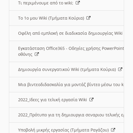
Τι περιμένουμε από το wiki;
Το 1ο μου Wiki (Τμήματα Κούρια)
Οφέλη από εμπλοκή σε διαδικασία δημιουργίας Wiki (Τ
Εγκατάσταση Office365 - Οδηγίες χρήσης PowerPoint γι
οθόνης
Δημιουργία συνεργατικού Wiki (τμήματα Κούρια)
Μια βιντεοδιδασκαλία για μοντάζ βίντεο μέσω του kden
2022_Ιδεες για τελική εργασία Wiki
2022_Πρότυπο για τη δημιουργια σεναριου τελικής εργα
Υποβολή μικρής εργασίας (Τμήματα Ραγάζου)