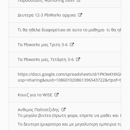
Παρουσιαση: Authoring tools
Δευτερα 12-3 PbWorks αρχικα
Τι θα ηθελα διαφορετικο σε αυτο το μαθημα- τι θα ηθελα
Τα Pbworks μας Τριτη 3-6
Τα Pbworks μας, Τετάρτη 3-6
https://docs.google.com/spreadsheets/d/1PK9eKHXGOJLZ
usp=sharing&ouid=108601020861396543722&rtpof=true
Κουιζ για το WISE
Ανθιμος Παλτατζιδης
Το μεγαλο βιντεο (πρωτη φορα, επρεπε να μαθει και το C
Το δευτερο (μικροτερο και με μεγαλυτερη εμπειρια τωρα)