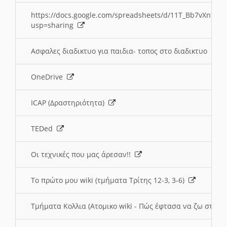
https://docs.google.com/spreadsheets/d/11T_Bb7vXn9
usp=sharing
Ασφαλες διαδικτυο για παιδια- τοπος στο διαδικτυο
OneDrive
ICAP (Δραστηριότητα)
TEDed
Οι τεχνικές που μας άρεσαν!!
Το πρώτο μου wiki (τμήματα Τρίτης 12-3, 3-6)
Τμήματα Κολλια (Ατομικο wiki - Πώς έφτασα να ζω στην 