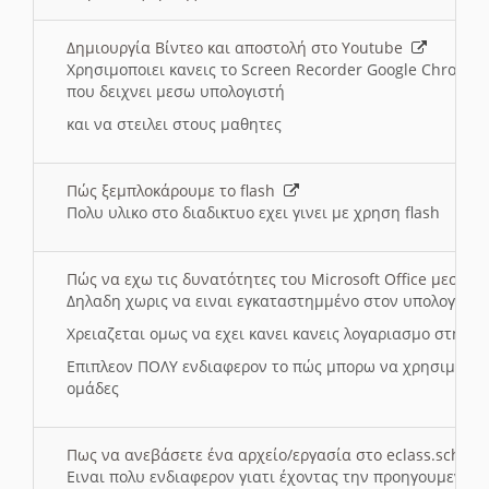
Δημιουργία Βίντεο και αποστολή στο Youtube
Χρησιμοποιει κανεις το Screen Recorder Google Chrome γ
που δειχνει μεσω υπολογιστή
και να στειλει στους μαθητες
Πώς ξεμπλοκάρουμε το flash
Πολυ υλικο στο διαδικτυο εχει γινει με χρηση flash
Πώς να εχω τις δυνατότητες του Microsoft Office μεσω 
Δηλαδη χωρις να ειναι εγκαταστημμένο στον υπολογιστή
Χρειαζεται ομως να εχει κανει κανεις λογαριασμο στη Mic
Επιπλεον ΠΟΛΥ ενδιαφερον το πώς μπορω να χρησιμοποι
ομάδες
Πως να ανεβάσετε ένα αρχείο/εργασία στο eclass.sch.gr
Ειναι πολυ ενδιαφερον γιατι έχοντας την προηγουμενη γ