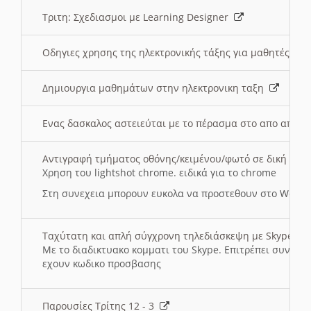
Τριτη: Σχεδιασμοι με Learning Designer
Οδηγιες χρησης της ηλεκτρονικής τάξης για μαθητές
Δημιουργια μαθημάτων στην ηλεκτρονικη ταξη
Ενας δασκαλος αστειεύται με το πέρασμα στο απο αποσ
Αντιγραφή τμήματος οθόνης/κειμένου/φωτό σε δική σας
Χρηση του lightshot chrome. ειδικά για το chrome
Στη συνεχεια μπορουν ευκολα να προστεθουν στο Word 
Ταχύτατη και απλή σύγχρονη τηλεδιάσκεψη με Skype
Με το διαδικτυακο κομματι του Skype. Επιτρέπει συνδε
εχουν κωδικο προσβασης
Παρουσίες Τρίτης 12 - 3