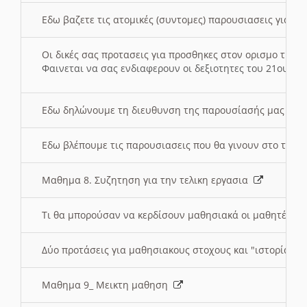
Εδω βαζετε τις ατομικές (συντομες) παρουσιασεις για κ
Οι δικές σας προτασεις για προσθηκες στον ορισμο της
Φαινεται να σας ενδιαφερουν οι δεξιοτητες του 21ου αι
Εδω δηλώνουμε τη διευθυνση της παρουσίασής μας στ
Εδω βλέπουμε τις παρουσιασεις που θα γινουν στο τμη
Μαθημα 8. Συζητηση για την τελικη εργασια
Τι θα μπορούσαν να κερδίσουν μαθησιακά οι μαθητές/τρ
Δύο προτάσεις για μαθησιακους στοχους και "ιστορία" μ
Μαθημα 9_ Μεικτη μαθηση