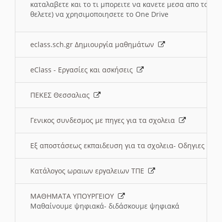
καταλαβετε και το τι μπορειτε να κανετε μεσα απο το σχο
θελετε) να χρησιμοποιησετε το One Drive
eclass.sch.gr Δημιουργία μαθημάτων
eClass - Εργασίες και ασκήσεις
ΠΕΚΕΣ Θεσσαλιας
Γενικος συνδεσμος με πηγες για τα σχολεια
Εξ αποστάσεως εκπαιδευση για τα σχολεια- Οδηγιες
Κατάλογος ωραιων εργαλειων ΤΠΕ
ΜΑΘΗΜΑΤΑ ΥΠΟΥΡΓΕΙΟΥ
Μαθαίνουμε ψηφιακά- διδάσκουμε ψηφιακά