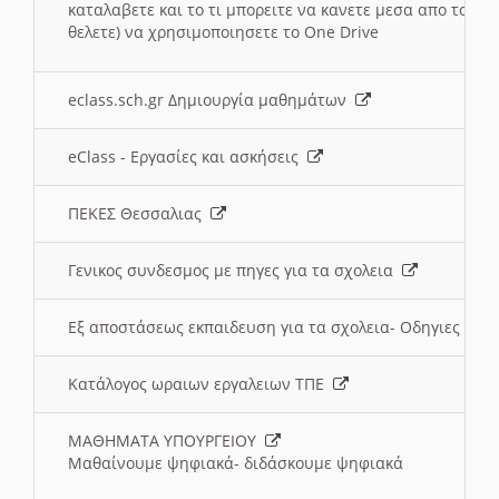
καταλαβετε και το τι μπορειτε να κανετε μεσα απο το σχο
θελετε) να χρησιμοποιησετε το One Drive
eclass.sch.gr Δημιουργία μαθημάτων
eClass - Εργασίες και ασκήσεις
ΠΕΚΕΣ Θεσσαλιας
Γενικος συνδεσμος με πηγες για τα σχολεια
Εξ αποστάσεως εκπαιδευση για τα σχολεια- Οδηγιες
Κατάλογος ωραιων εργαλειων ΤΠΕ
ΜΑΘΗΜΑΤΑ ΥΠΟΥΡΓΕΙΟΥ
Μαθαίνουμε ψηφιακά- διδάσκουμε ψηφιακά