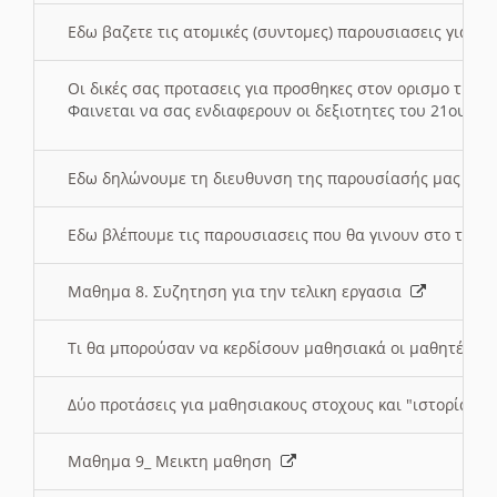
Εδω βαζετε τις ατομικές (συντομες) παρουσιασεις για κ
Οι δικές σας προτασεις για προσθηκες στον ορισμο της
Φαινεται να σας ενδιαφερουν οι δεξιοτητες του 21ου αι
Εδω δηλώνουμε τη διευθυνση της παρουσίασής μας στ
Εδω βλέπουμε τις παρουσιασεις που θα γινουν στο τμη
Μαθημα 8. Συζητηση για την τελικη εργασια
Τι θα μπορούσαν να κερδίσουν μαθησιακά οι μαθητές/τρ
Δύο προτάσεις για μαθησιακους στοχους και "ιστορία" μ
Μαθημα 9_ Μεικτη μαθηση