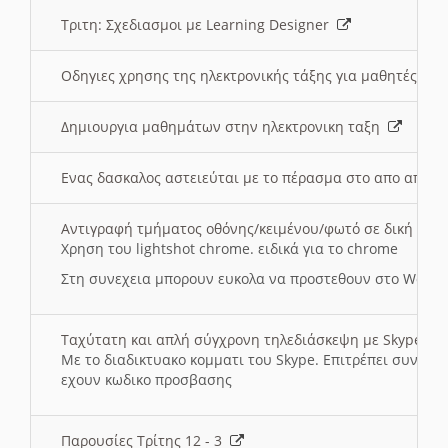
Τριτη: Σχεδιασμοι με Learning Designer
Οδηγιες χρησης της ηλεκτρονικής τάξης για μαθητές
Δημιουργια μαθημάτων στην ηλεκτρονικη ταξη
Ενας δασκαλος αστειεύται με το πέρασμα στο απο αποσ
Αντιγραφή τμήματος οθόνης/κειμένου/φωτό σε δική σας
Χρηση του lightshot chrome. ειδικά για το chrome
Στη συνεχεια μπορουν ευκολα να προστεθουν στο Word 
Ταχύτατη και απλή σύγχρονη τηλεδιάσκεψη με Skype
Με το διαδικτυακο κομματι του Skype. Επιτρέπει συνδε
εχουν κωδικο προσβασης
Παρουσίες Τρίτης 12 - 3