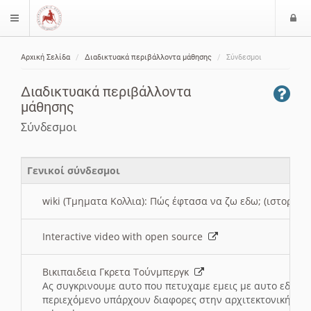
Ε
$langMenu
ί
Αρχική Σελίδα
Διαδικτυακά περιβάλλοντα μάθησης
Σύνδεσμοι
ο
ζήτηση
δ
Διαδικτυακά περιβάλλοντα
ο
μάθησης
ς
Σύνδεσμοι
Γενικοί σύνδεσμοι
wiki (Τμηματα Κολλια): Πώς έφτασα να ζω εδω; (ιστορια)
Interactive video with open source
Βικιπαιδεια Γκρετα Τούνμπεργκ
Ας συγκρινουμε αυτο που πετυχαμε εμεις με αυτο εδω το
περιεχόμενο υπάρχουν διαφορες στην αρχιτεκτονική της