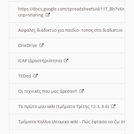
https://docs.google.com/spreadsheets/d/11T_Bb7vXn9
usp=sharing
Ασφαλες διαδικτυο για παιδια- τοπος στο διαδικτυο
OneDrive
ICAP (Δραστηριότητα)
TEDed
Οι τεχνικές που μας άρεσαν!!
Το πρώτο μου wiki (τμήματα Τρίτης 12-3, 3-6)
Τμήματα Κολλια (Ατομικο wiki - Πώς έφτασα να ζω στην 