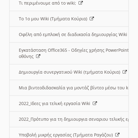
Τι περιμένουμε από το wiki;
Το 1ο μου Wiki (Τμήματα Κούρια)
Οφέλη από εμπλοκή σε διαδικασία δημιουργίας Wiki (Τ
Εγκατάσταση Office365 - Οδηγίες χρήσης PowerPoint γι
οθόνης
Δημιουργία συνεργατικού Wiki (τμήματα Κούρια)
Μια βιντεοδιδασκαλία για μοντάζ βίντεο μέσω του kden
2022_Ιδεες για τελική εργασία Wiki
2022_Πρότυπο για τη δημιουργια σεναριου τελικής εργα
Υποβολή μικρής εργασίας (Τμήματα Ραγάζου)