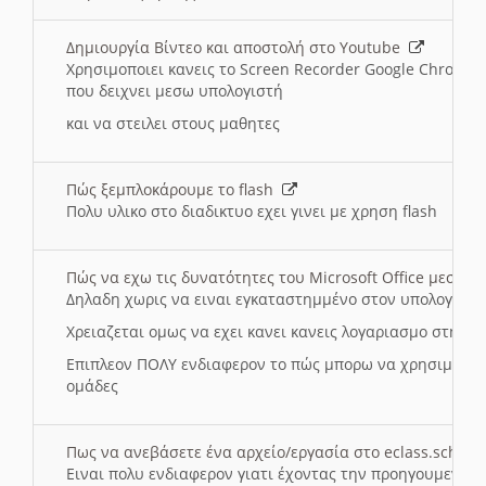
Δημιουργία Βίντεο και αποστολή στο Youtube
Χρησιμοποιει κανεις το Screen Recorder Google Chrome γ
που δειχνει μεσω υπολογιστή
και να στειλει στους μαθητες
Πώς ξεμπλοκάρουμε το flash
Πολυ υλικο στο διαδικτυο εχει γινει με χρηση flash
Πώς να εχω τις δυνατότητες του Microsoft Office μεσω 
Δηλαδη χωρις να ειναι εγκαταστημμένο στον υπολογιστή
Χρειαζεται ομως να εχει κανει κανεις λογαριασμο στη Mic
Επιπλεον ΠΟΛΥ ενδιαφερον το πώς μπορω να χρησιμοποι
ομάδες
Πως να ανεβάσετε ένα αρχείο/εργασία στο eclass.sch.gr
Ειναι πολυ ενδιαφερον γιατι έχοντας την προηγουμενη γ