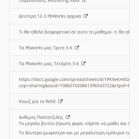
Παρουσιαση: Authoring tools
Δευτερα 12-3 PbWorks αρχικα
Τι θα ηθελα διαφορετικο σε αυτο το μαθημα- τι θα ηθελα
Τα Pbworks μας Τριτη 3-6
Τα Pbworks μας, Τετάρτη 3-6
https://docs.google.com/spreadsheets/d/1PK9eKHXGOJLZ
usp=sharing&ouid=108601020861396543722&rtpof=true
Κουιζ για το WISE
Ανθιμος Παλτατζιδης
Το μεγαλο βιντεο (πρωτη φορα, επρεπε να μαθει και το C
Το δευτερο (μικροτερο και με μεγαλυτερη εμπειρια τωρα)