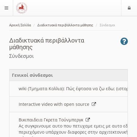
Ε
$langMenu
ί
Αρχική Σελίδα
Διαδικτυακά περιβάλλοντα μάθησης
Σύνδεσμοι
ο
ζήτηση
δ
Διαδικτυακά περιβάλλοντα
ο
μάθησης
ς
Σύνδεσμοι
Γενικοί σύνδεσμοι
wiki (Τμηματα Κολλια): Πώς έφτασα να ζω εδω; (ιστορια)
Interactive video with open source
Βικιπαιδεια Γκρετα Τούνμπεργκ
Ας συγκρινουμε αυτο που πετυχαμε εμεις με αυτο εδω το
περιεχόμενο υπάρχουν διαφορες στην αρχιτεκτονική της