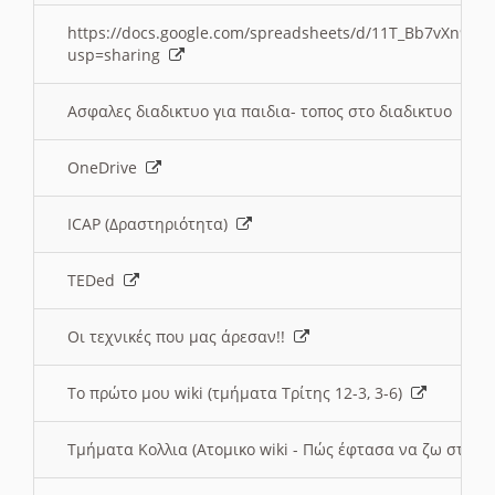
https://docs.google.com/spreadsheets/d/11T_Bb7vXn9
usp=sharing
Ασφαλες διαδικτυο για παιδια- τοπος στο διαδικτυο
OneDrive
ICAP (Δραστηριότητα)
TEDed
Οι τεχνικές που μας άρεσαν!!
Το πρώτο μου wiki (τμήματα Τρίτης 12-3, 3-6)
Τμήματα Κολλια (Ατομικο wiki - Πώς έφτασα να ζω στην 