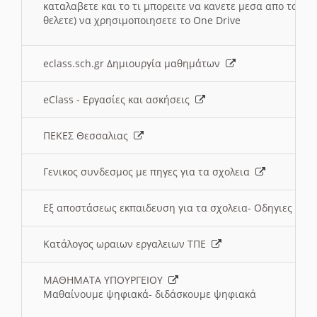
καταλαβετε και το τι μπορειτε να κανετε μεσα απο το σχο
θελετε) να χρησιμοποιησετε το One Drive
eclass.sch.gr Δημιουργία μαθημάτων
eClass - Εργασίες και ασκήσεις
ΠΕΚΕΣ Θεσσαλιας
Γενικος συνδεσμος με πηγες για τα σχολεια
Εξ αποστάσεως εκπαιδευση για τα σχολεια- Οδηγιες
Κατάλογος ωραιων εργαλειων ΤΠΕ
ΜΑΘΗΜΑΤΑ ΥΠΟΥΡΓΕΙΟΥ
Μαθαίνουμε ψηφιακά- διδάσκουμε ψηφιακά