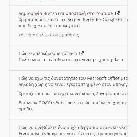
Δημιουργία Βίντεο και αποστολή στο Youtube
Χρησιμοποιει κανεις το Screen Recorder Google Chrome γ
που δειχνει μεσω υπολογιστή
και να στειλει στους μαθητες
Πώς ξεμπλοκάρουμε το flash
Πολυ υλικο στο διαδικτυο εχει γινει με χρηση flash
Πώς να εχω τις δυνατότητες του Microsoft Office μεσω 
Δηλαδη χωρις να ειναι εγκαταστημμένο στον υπολογιστή
Χρειαζεται ομως να εχει κανει κανεις λογαριασμο στη Mic
Επιπλεον ΠΟΛΥ ενδιαφερον το πώς μπορω να χρησιμοποι
ομάδες
Πως να ανεβάσετε ένα αρχείο/εργασία στο eclass.sch.gr
Ειναι πολυ ενδιαφερον γιατι έχοντας την προηγουμενη γ