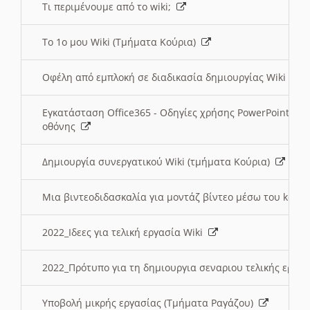
Τι περιμένουμε από το wiki;
Το 1ο μου Wiki (Τμήματα Κούρια)
Οφέλη από εμπλοκή σε διαδικασία δημιουργίας Wiki (Τ
Εγκατάσταση Office365 - Οδηγίες χρήσης PowerPoint γι
οθόνης
Δημιουργία συνεργατικού Wiki (τμήματα Κούρια)
Μια βιντεοδιδασκαλία για μοντάζ βίντεο μέσω του kden
2022_Ιδεες για τελική εργασία Wiki
2022_Πρότυπο για τη δημιουργια σεναριου τελικής εργα
Υποβολή μικρής εργασίας (Τμήματα Ραγάζου)