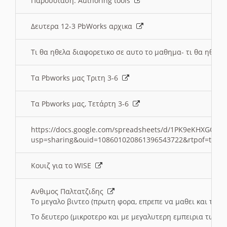
Παρουσιαση: Authoring tools
Δευτερα 12-3 PbWorks αρχικα
Τι θα ηθελα διαφορετικο σε αυτο το μαθημα- τι θα ηθελα
Τα Pbworks μας Τριτη 3-6
Τα Pbworks μας, Τετάρτη 3-6
https://docs.google.com/spreadsheets/d/1PK9eKHXGOJLZ
usp=sharing&ouid=108601020861396543722&rtpof=true
Κουιζ για το WISE
Ανθιμος Παλτατζιδης
Το μεγαλο βιντεο (πρωτη φορα, επρεπε να μαθει και το C
Το δευτερο (μικροτερο και με μεγαλυτερη εμπειρια τωρα)