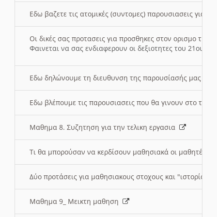
Εδω βαζετε τις ατομικές (συντομες) παρουσιασεις για κ
Οι δικές σας προτασεις για προσθηκες στον ορισμο της
Φαινεται να σας ενδιαφερουν οι δεξιοτητες του 21ου αι
Εδω δηλώνουμε τη διευθυνση της παρουσίασής μας στ
Εδω βλέπουμε τις παρουσιασεις που θα γινουν στο τμη
Μαθημα 8. Συζητηση για την τελικη εργασια
Τι θα μπορούσαν να κερδίσουν μαθησιακά οι μαθητές/τρ
Δύο προτάσεις για μαθησιακους στοχους και "ιστορία" μ
Μαθημα 9_ Μεικτη μαθηση