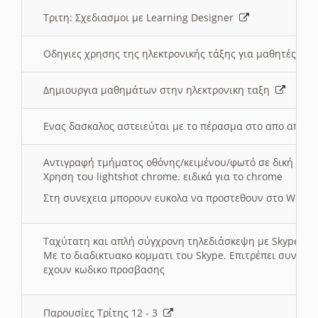
Τριτη: Σχεδιασμοι με Learning Designer
Οδηγιες χρησης της ηλεκτρονικής τάξης για μαθητές
Δημιουργια μαθημάτων στην ηλεκτρονικη ταξη
Ενας δασκαλος αστειεύται με το πέρασμα στο απο αποσ
Αντιγραφή τμήματος οθόνης/κειμένου/φωτό σε δική σας
Χρηση του lightshot chrome. ειδικά για το chrome
Στη συνεχεια μπορουν ευκολα να προστεθουν στο Word 
Ταχύτατη και απλή σύγχρονη τηλεδιάσκεψη με Skype
Με το διαδικτυακο κομματι του Skype. Επιτρέπει συνδε
εχουν κωδικο προσβασης
Παρουσίες Τρίτης 12 - 3