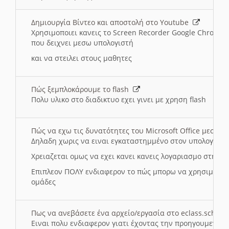
Δημιουργία Βίντεο και αποστολή στο Youtube
Χρησιμοποιει κανεις το Screen Recorder Google Chrome γ
που δειχνει μεσω υπολογιστή
και να στειλει στους μαθητες
Πώς ξεμπλοκάρουμε το flash
Πολυ υλικο στο διαδικτυο εχει γινει με χρηση flash
Πώς να εχω τις δυνατότητες του Microsoft Office μεσω 
Δηλαδη χωρις να ειναι εγκαταστημμένο στον υπολογιστή
Χρειαζεται ομως να εχει κανει κανεις λογαριασμο στη Mic
Επιπλεον ΠΟΛΥ ενδιαφερον το πώς μπορω να χρησιμοποι
ομάδες
Πως να ανεβάσετε ένα αρχείο/εργασία στο eclass.sch.gr
Ειναι πολυ ενδιαφερον γιατι έχοντας την προηγουμενη γ