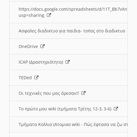
https://docs.google.com/spreadsheets/d/11T_Bb7vXn9
usp=sharing
Ασφαλες διαδικτυο για παιδια- τοπος στο διαδικτυο
OneDrive
ICAP (Δραστηριότητα)
TEDed
Οι τεχνικές που μας άρεσαν!!
Το πρώτο μου wiki (τμήματα Τρίτης 12-3, 3-6)
Τμήματα Κολλια (Ατομικο wiki - Πώς έφτασα να ζω στην 