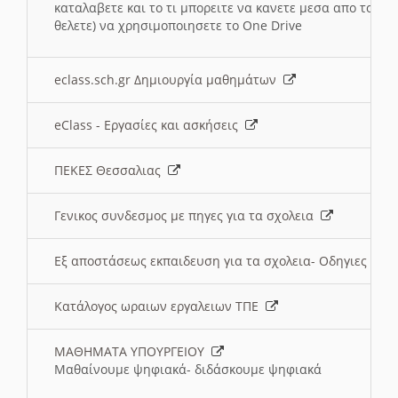
καταλαβετε και το τι μπορειτε να κανετε μεσα απο το σχο
θελετε) να χρησιμοποιησετε το One Drive
eclass.sch.gr Δημιουργία μαθημάτων
eClass - Εργασίες και ασκήσεις
ΠΕΚΕΣ Θεσσαλιας
Γενικος συνδεσμος με πηγες για τα σχολεια
Εξ αποστάσεως εκπαιδευση για τα σχολεια- Οδηγιες
Κατάλογος ωραιων εργαλειων ΤΠΕ
ΜΑΘΗΜΑΤΑ ΥΠΟΥΡΓΕΙΟΥ
Μαθαίνουμε ψηφιακά- διδάσκουμε ψηφιακά