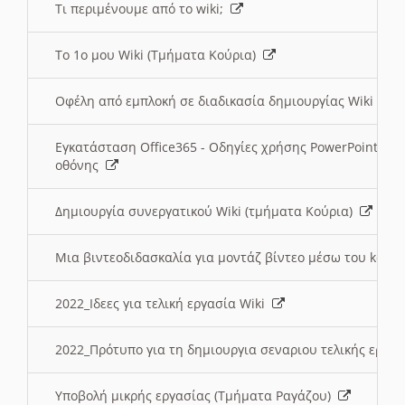
Τι περιμένουμε από το wiki;
Το 1ο μου Wiki (Τμήματα Κούρια)
Οφέλη από εμπλοκή σε διαδικασία δημιουργίας Wiki (Τ
Εγκατάσταση Office365 - Οδηγίες χρήσης PowerPoint γι
οθόνης
Δημιουργία συνεργατικού Wiki (τμήματα Κούρια)
Μια βιντεοδιδασκαλία για μοντάζ βίντεο μέσω του kden
2022_Ιδεες για τελική εργασία Wiki
2022_Πρότυπο για τη δημιουργια σεναριου τελικής εργα
Υποβολή μικρής εργασίας (Τμήματα Ραγάζου)