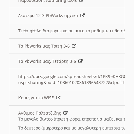
Παρουσιαση: Authoring tools
Δευτερα 12-3 PbWorks αρχικα
Τι θα ηθελα διαφορετικο σε αυτο το μαθημα- τι θα ηθελα
Τα Pbworks μας Τριτη 3-6
Τα Pbworks μας, Τετάρτη 3-6
https://docs.google.com/spreadsheets/d/1PK9eKHXGOJLZ
usp=sharing&ouid=108601020861396543722&rtpof=true
Κουιζ για το WISE
Ανθιμος Παλτατζιδης
Το μεγαλο βιντεο (πρωτη φορα, επρεπε να μαθει και το C
Το δευτερο (μικροτερο και με μεγαλυτερη εμπειρια τωρα)