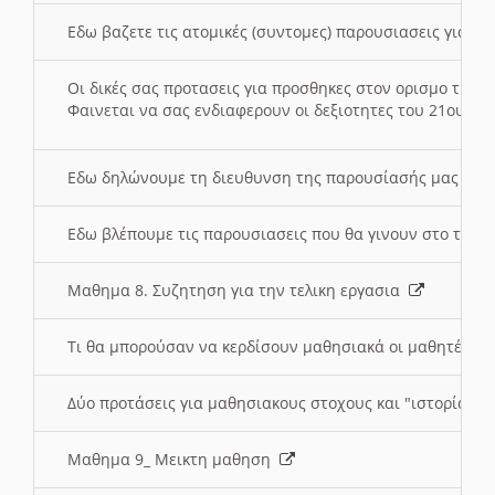
Εδω βαζετε τις ατομικές (συντομες) παρουσιασεις για κ
Οι δικές σας προτασεις για προσθηκες στον ορισμο της
Φαινεται να σας ενδιαφερουν οι δεξιοτητες του 21ου αι
Εδω δηλώνουμε τη διευθυνση της παρουσίασής μας στ
Εδω βλέπουμε τις παρουσιασεις που θα γινουν στο τμη
Μαθημα 8. Συζητηση για την τελικη εργασια
Τι θα μπορούσαν να κερδίσουν μαθησιακά οι μαθητές/τρ
Δύο προτάσεις για μαθησιακους στοχους και "ιστορία" μ
Μαθημα 9_ Μεικτη μαθηση