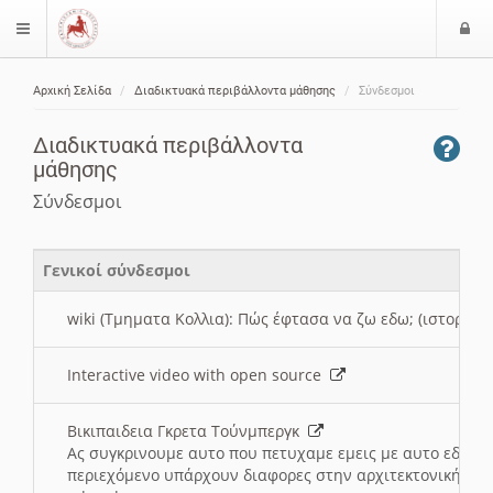
Ε
$langMenu
ί
Αρχική Σελίδα
Διαδικτυακά περιβάλλοντα μάθησης
Σύνδεσμοι
ο
ζήτηση
δ
Διαδικτυακά περιβάλλοντα
ο
μάθησης
ς
Σύνδεσμοι
Γενικοί σύνδεσμοι
wiki (Τμηματα Κολλια): Πώς έφτασα να ζω εδω; (ιστορια)
Interactive video with open source
Βικιπαιδεια Γκρετα Τούνμπεργκ
Ας συγκρινουμε αυτο που πετυχαμε εμεις με αυτο εδω το
περιεχόμενο υπάρχουν διαφορες στην αρχιτεκτονική της