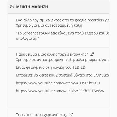
ΜΕΙΚΤΗ ΜΑΘΗΣΗ
Ενα αλλο λογισμικο (εκτος απο το google recorder) για 
Χρησιμο για μια αντεστραμμένη ταξη
"
To Screencast-O-Matic είναι ένα πολύ ελαφρύ και βασικ
υπολογιστή."
Παραδειγμα μιας αλλης "αρχιτεκτονικης"
Χρήσιμο σε αντεστραμμένη ταξη, αλλα μπορειτε να το πρ
Ειναι φτιαγμενο στη λογικη του TED-ED
Μπορειτε να δειτε και 2 σχετικά βίντεο στα Ελληνικά:
https://www.youtube.com/watch?v=LO9F1kcKB_I
https://www.youtube.com/watch?v=S0Kh2CT5eWw
Τι ειναι οι ιστοεξερευνήσεις;