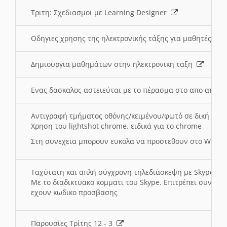
Τριτη: Σχεδιασμοι με Learning Designer
Οδηγιες χρησης της ηλεκτρονικής τάξης για μαθητές
Δημιουργια μαθημάτων στην ηλεκτρονικη ταξη
Ενας δασκαλος αστειεύται με το πέρασμα στο απο αποσ
Αντιγραφή τμήματος οθόνης/κειμένου/φωτό σε δική σας
Χρηση του lightshot chrome. ειδικά για το chrome
Στη συνεχεια μπορουν ευκολα να προστεθουν στο Word 
Ταχύτατη και απλή σύγχρονη τηλεδιάσκεψη με Skype
Με το διαδικτυακο κομματι του Skype. Επιτρέπει συνδε
εχουν κωδικο προσβασης
Παρουσίες Τρίτης 12 - 3