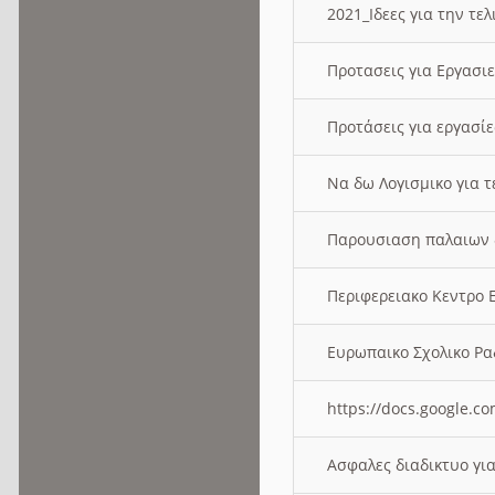
2021_Ιδεες για την τε
Προτασεις για Εργασι
Προτάσεις για εργασ
Να δω Λογισμικο για 
Παρουσιαση παλαιων 
Περιφερειακο Κεντρο
Ευρωπαικο Σχολικο 
https://docs.google
Ασφαλες διαδικτυο γι