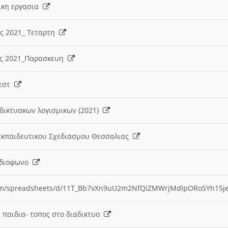
λικη εργασια
ες 2021_ Τεταρτη
ίες 2021_Παρασκευη
τεστ
δικτυακων λογισμικων (2021)
 Εκπαιδευτικου Σχεδιασμου Θεσσαλιας
Ραδιοφωνο
.com/spreadsheets/d/11T_Bb7vXn9uU2m2NfQiZMWrjMdlpORoSYh15j
α παιδια- τοπος στο διαδικτυο