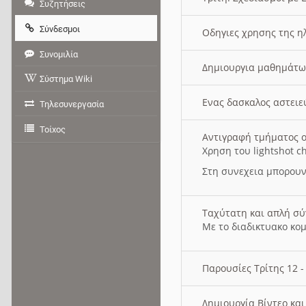
Συζητήσεις
Σύνδεσμοι
Οδηγιες χρησης της η
Συνομιλία
Δημιουργια μαθημάτω
Σύστημα Wiki
Ενας δασκαλος αστει
Τηλεσυνεργασία
Τοίχος
Αντιγραφή τμήματος ο
Χρηση του lightshot c
Στη συνεχεια μπορουν
Ταχύτατη και απλή σ
Με το διαδικτυακο κο
Παρουσίες Τρίτης 12 
Δημιουργία Βίντεο κα