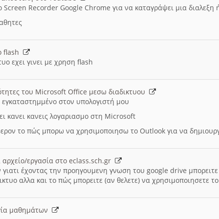
ο Screen Recorder Google Chrome για να καταγράψει μια διαλεξη 
μαθητες
ο flash
υο εχει γινει με χρηση flash
ότητες του Microsoft Office μεσω διαδικτυου
ι εγκαταστημμένο στον υπολογιστή μου
ει κανει κανεις λογαριασμο στη Microsoft
ερον το πώς μπορω να χρησιμοποιησω το Outlook για να δημιου
 αρχείο/εργασία στο eclass.sch.gr
 γιατι έχοντας την προηγουμενη γνωση του google drive μπορειτε 
ικτυο αλλα και το πώς μπορειτε (αν θελετε) να χρησιμοποιησετε το
υργία μαθημάτων