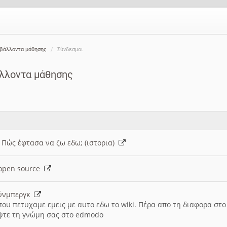
ιβάλλοντα μάθησης
Σύνδεσμοι
άλλοντα μάθησης
: Πώς έφτασα να ζω εδω; (ιστορια)
h open source
ούνμπεργκ
που πετυχαμε εμεις με αυτο εδω το wiki. Πέρα απο τη διαφορα στ
ψτε τη γνώμη σας στο edmodo