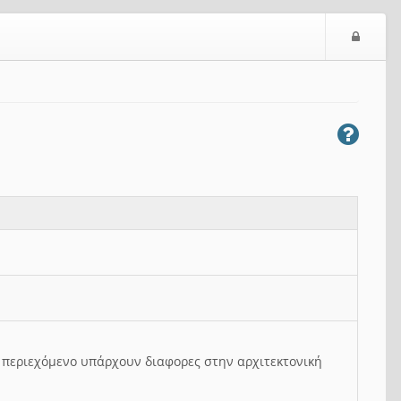
Ε
ί
σ
ο
δ
ο
ς
ο περιεχόμενο υπάρχουν διαφορες στην αρχιτεκτονική