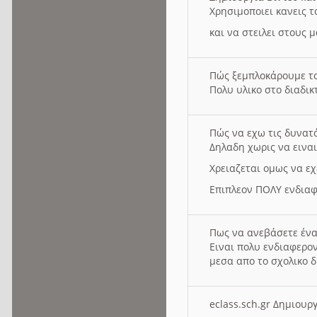
Χρησιμοποιει κανεις τ
και να στειλει στους 
Πώς ξεμπλοκάρουμε τ
Πολυ υλικο στο διαδικτ
Πώς να εχω τις δυνατ
Δηλαδη χωρις να εινα
Χρειαζεται ομως να εχ
Επιπλεον ΠΟΛΥ ενδιαφ
Πως να ανεβάσετε ένα
Ειναι πολυ ενδιαφερον
μεσα απο το σχολικο δ
eclass.sch.gr Δημιο