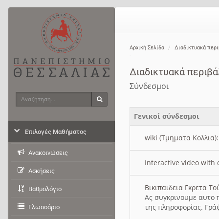
Αρχική Σελίδα
Διαδικτυακά περ
Διαδικτυακά περιβ
Σύνδεσμοι
Αναζήτηση
Αναζήτηση
Γενικοί σύνδεσμοι
Επιλογές Μαθήματος
wiki (Τμηματα Κολλια)
Ανακοινώσεις
Interactive video wit
Ασκήσεις
Βικιπαιδεια Γκρετα Τ
Βαθμολόγιο
Ας συγκρινουμε αυτο 
της πληροφορίας. Γρά
Γλωσσάριο