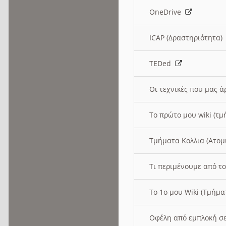
OneDrive
ICAP (Δραστηριότητα
TEDed
Οι τεχνικές που μας 
Το πρώτο μου wiki (τμ
Τμήματα Κολλια (Ατομ
Τι περιμένουμε από το
Το 1ο μου Wiki (Τμήμ
Οφέλη από εμπλοκή σε