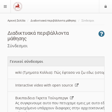
Ε
$langMenu
ί
Αρχική Σελίδα
Διαδικτυακά περιβάλλοντα μάθησης
Σύνδεσμοι
ο
ζήτηση
δ
Διαδικτυακά περιβάλλοντα
ο
μάθησης
ς
Σύνδεσμοι
Γενικοί σύνδεσμοι
wiki (Τμηματα Κολλια): Πώς έφτασα να ζω εδω; (ιστορια)
Interactive video with open source
Βικιπαιδεια Γκρετα Τούνμπεργκ
Ας συγκρινουμε αυτο που πετυχαμε εμεις με αυτο εδω το
περιεχόμενο υπάρχουν διαφορες στην αρχιτεκτονική της