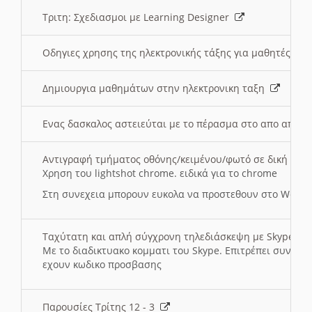
Τριτη: Σχεδιασμοι με Learning Designer
Οδηγιες χρησης της ηλεκτρονικής τάξης για μαθητές
Δημιουργια μαθημάτων στην ηλεκτρονικη ταξη
Ενας δασκαλος αστειεύται με το πέρασμα στο απο αποσ
Αντιγραφή τμήματος οθόνης/κειμένου/φωτό σε δική σας
Χρηση του lightshot chrome. ειδικά για το chrome
Στη συνεχεια μπορουν ευκολα να προστεθουν στο Word 
Ταχύτατη και απλή σύγχρονη τηλεδιάσκεψη με Skype
Με το διαδικτυακο κομματι του Skype. Επιτρέπει συνδε
εχουν κωδικο προσβασης
Παρουσίες Τρίτης 12 - 3