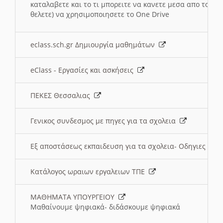
καταλαβετε και το τι μπορειτε να κανετε μεσα απο το σχο
θελετε) να χρησιμοποιησετε το One Drive
eclass.sch.gr Δημιουργία μαθημάτων
eClass - Εργασίες και ασκήσεις
ΠΕΚΕΣ Θεσσαλιας
Γενικος συνδεσμος με πηγες για τα σχολεια
Εξ αποστάσεως εκπαιδευση για τα σχολεια- Οδηγιες
Κατάλογος ωραιων εργαλειων ΤΠΕ
ΜΑΘΗΜΑΤΑ ΥΠΟΥΡΓΕΙΟΥ
Μαθαίνουμε ψηφιακά- διδάσκουμε ψηφιακά