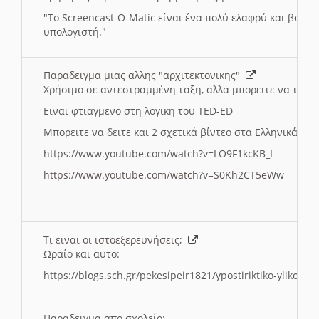
"
To Screencast-O-Matic είναι ένα πολύ ελαφρύ και βασικ
υπολογιστή."
Παραδειγμα μιας αλλης "αρχιτεκτονικης"
Χρήσιμο σε αντεστραμμένη ταξη, αλλα μπορειτε να το πρ
Ειναι φτιαγμενο στη λογικη του TED-ED
Μπορειτε να δειτε και 2 σχετικά βίντεο στα Ελληνικά:
https://www.youtube.com/watch?v=LO9F1kcKB_I
https://www.youtube.com/watch?v=S0Kh2CT5eWw
Τι ειναι οι ιστοεξερευνήσεις;
Ωραίο και αυτο:
https://blogs.sch.gr/pekesipeir1821/ypostiriktiko-yliko/is
Παραδειγμα απο σχολείο: