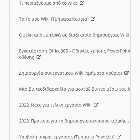
Τι περιμένουμε από το wiki;
Το 1ο μου Wiki (Τμήματα Κούρια)
Οφέλη από εμπλοκή σε διαδικασία δημιουργίας Wiki (Τ
Εγκατάσταση Office365 - Οδηγίες χρήσης PowerPoint γι
οθόνης
Δημιουργία συνεργατικού Wiki (τμήματα Κούρια)
Μια βιντεοδιδασκαλία για μοντάζ βίντεο μέσω του kden
2022_Ιδεες για τελική εργασία Wiki
2022_Πρότυπο για τη δημιουργια σεναριου τελικής εργα
Υποβολή μικρής εργασίας (Τμήματα Ραγάζου)