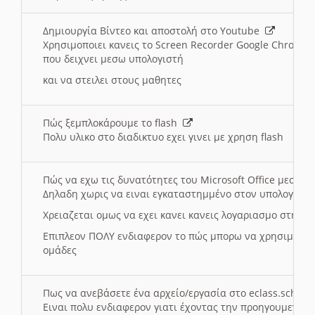
Δημιουργία Βίντεο και αποστολή στο Youtube
Χρησιμοποιει κανεις το Screen Recorder Google Chrome γ
που δειχνει μεσω υπολογιστή
και να στειλει στους μαθητες
Πώς ξεμπλοκάρουμε το flash
Πολυ υλικο στο διαδικτυο εχει γινει με χρηση flash
Πώς να εχω τις δυνατότητες του Microsoft Office μεσω 
Δηλαδη χωρις να ειναι εγκαταστημμένο στον υπολογιστή
Χρειαζεται ομως να εχει κανει κανεις λογαριασμο στη Mic
Επιπλεον ΠΟΛΥ ενδιαφερον το πώς μπορω να χρησιμοποι
ομάδες
Πως να ανεβάσετε ένα αρχείο/εργασία στο eclass.sch.gr
Ειναι πολυ ενδιαφερον γιατι έχοντας την προηγουμενη γ