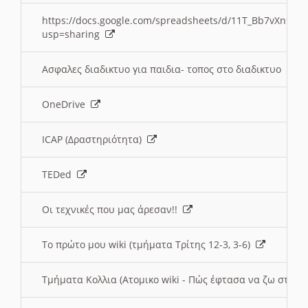
https://docs.google.com/spreadsheets/d/11T_Bb7vXn9
usp=sharing
Ασφαλες διαδικτυο για παιδια- τοπος στο διαδικτυο
OneDrive
ICAP (Δραστηριότητα)
TEDed
Οι τεχνικές που μας άρεσαν!!
Το πρώτο μου wiki (τμήματα Τρίτης 12-3, 3-6)
Τμήματα Κολλια (Ατομικο wiki - Πώς έφτασα να ζω στην 