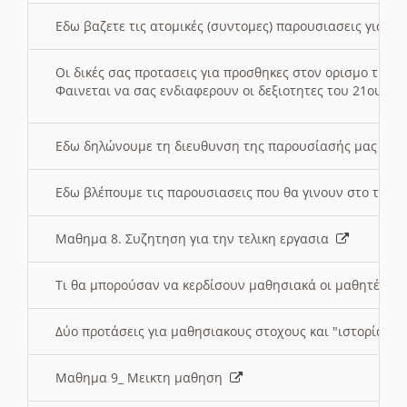
Εδω βαζετε τις ατομικές (συντομες) παρουσιασεις για κ
Οι δικές σας προτασεις για προσθηκες στον ορισμο της
Φαινεται να σας ενδιαφερουν οι δεξιοτητες του 21ου αι
Εδω δηλώνουμε τη διευθυνση της παρουσίασής μας στ
Εδω βλέπουμε τις παρουσιασεις που θα γινουν στο τμη
Μαθημα 8. Συζητηση για την τελικη εργασια
Τι θα μπορούσαν να κερδίσουν μαθησιακά οι μαθητές/τρ
Δύο προτάσεις για μαθησιακους στοχους και "ιστορία" μ
Μαθημα 9_ Μεικτη μαθηση