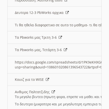
Παρουσιαση: Authoring tools
Δευτερα 12-3 PbWorks αρχικα
Τι θα ηθελα διαφορετικο σε αυτο το μαθημα- τι θα ηθελα
Τα Pbworks μας Τριτη 3-6
Τα Pbworks μας, Τετάρτη 3-6
https://docs.google.com/spreadsheets/d/1PK9eKHXGOJLZ
usp=sharing&ouid=108601020861396543722&rtpof=true
Κουιζ για το WISE
Ανθιμος Παλτατζιδης
Το μεγαλο βιντεο (πρωτη φορα, επρεπε να μαθει και το C
Το δευτερο (μικροτερο και με μεγαλυτερη εμπειρια τωρα)