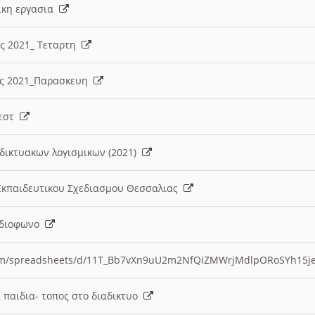
λικη εργασια
ες 2021_ Τεταρτη
ίες 2021_Παρασκευη
τεστ
δικτυακων λογισμικων (2021)
 Εκπαιδευτικου Σχεδιασμου Θεσσαλιας
Ραδιοφωνο
.com/spreadsheets/d/11T_Bb7vXn9uU2m2NfQiZMWrjMdlpORoSYh15j
α παιδια- τοπος στο διαδικτυο