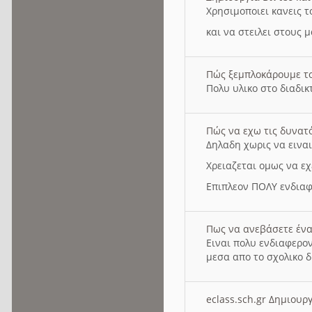
Χρησιμοποιει κανεις τ
και να στειλει στους 
Πώς ξεμπλοκάρουμε τ
Πολυ υλικο στο διαδικτ
Πώς να εχω τις δυνατ
Δηλαδη χωρις να εινα
Χρειαζεται ομως να εχ
Επιπλεον ΠΟΛΥ ενδιαφ
Πως να ανεβάσετε ένα
Ειναι πολυ ενδιαφερον
μεσα απο το σχολικο δ
eclass.sch.gr Δημιο