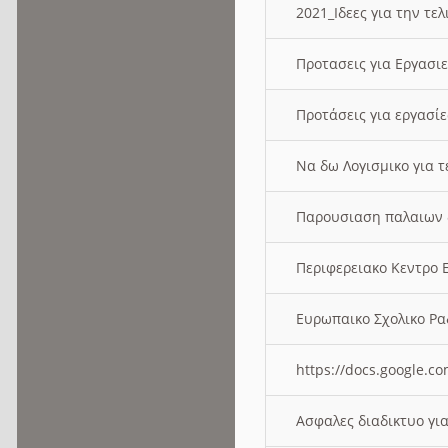
2021_Ιδεες για την τε
Προτασεις για Εργασι
Προτάσεις για εργασ
Να δω Λογισμικο για 
Παρουσιαση παλαιων 
Περιφερειακο Κεντρο
Ευρωπαικο Σχολικο 
https://docs.google
Ασφαλες διαδικτυο γι