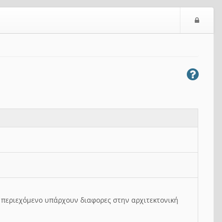
Ε
ί
σ
ο
δ
ο
ς
ο περιεχόμενο υπάρχουν διαφορες στην αρχιτεκτονική