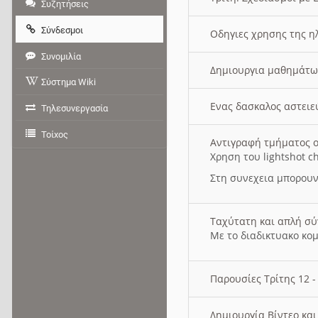
Συζητήσεις
Σύνδεσμοι
Οδηγιες χρησης της η
Συνομιλία
Δημιουργια μαθημάτω
Σύστημα Wiki
Ενας δασκαλος αστει
Τηλεσυνεργασία
Τοίχος
Αντιγραφή τμήματος ο
Χρηση του lightshot c
Στη συνεχεια μπορουν
Ταχύτατη και απλή σ
Με το διαδικτυακο κο
Παρουσίες Τρίτης 12 
Δημιουργία Βίντεο κα