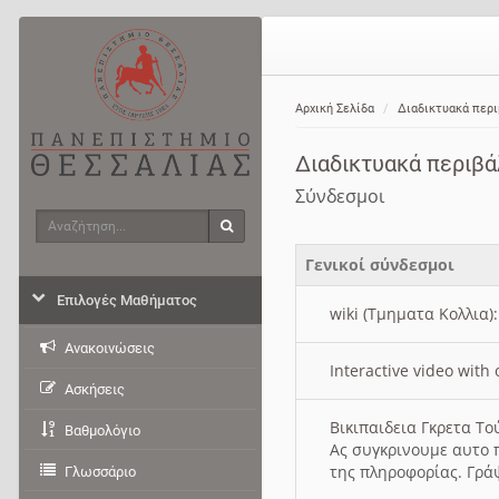
Αρχική Σελίδα
Διαδικτυακά περ
Διαδικτυακά περιβ
Σύνδεσμοι
Αναζήτηση
Αναζήτηση
Γενικοί σύνδεσμοι
Επιλογές Μαθήματος
wiki (Τμηματα Κολλια)
Ανακοινώσεις
Interactive video wit
Ασκήσεις
Βικιπαιδεια Γκρετα Τ
Βαθμολόγιο
Ας συγκρινουμε αυτο 
της πληροφορίας. Γρά
Γλωσσάριο