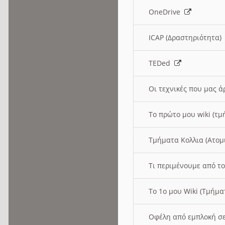
OneDrive
ICAP (Δραστηριότητα
TEDed
Οι τεχνικές που μας 
Το πρώτο μου wiki (τμ
Τμήματα Κολλια (Ατομ
Τι περιμένουμε από το
Το 1ο μου Wiki (Τμήμ
Οφέλη από εμπλοκή σε