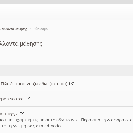
ιβάλλοντα μάθησης
Σύνδεσμοι
άλλοντα μάθησης
: Πώς έφτασα να ζω εδω; (ιστορια)
h open source
ούνμπεργκ
που πετυχαμε εμεις με αυτο εδω το wiki. Πέρα απο τη διαφορα στ
ψτε τη γνώμη σας στο edmodo