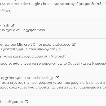
ο Screen Recorder Google Chrome για να καταγράψει μια διαλεξη 
μαθητες
ο flash
υο εχει γινει με χρηση flash
ότητες του Microsoft Office μεσω διαδικτυου
ι εγκαταστημμένο στον υπολογιστή μου
ει κανει κανεις λογαριασμο στη Microsoft
ερον το πώς μπορω να χρησιμοποιησω το Outlook για να δημιου
 αρχείο/εργασία στο eclass.sch.gr
 γιατι έχοντας την προηγουμενη γνωση του google drive μπορειτε 
ικτυο αλλα και το πώς μπορειτε (αν θελετε) να χρησιμοποιησετε το
υργία μαθημάτων