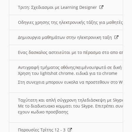
Τριτη: Σχεδιασμοι με Learning Designer
Οδηγιες χρησης της ηλεκτρονικής τάξης για μαθητές
Δημιουργια μαθημάτων στην ηλεκτρονικη ταξη
Ενας δασκαλος αστειεύται με το πέρασμα στο απο αποσ
Αντιγραφή τμήματος οθόνης/κειμένου/φωτό σε δική σας
Χρηση του lightshot chrome. ειδικά για το chrome
Στη συνεχεια μπορουν ευκολα να προστεθουν στο Word 
Ταχύτατη και απλή σύγχρονη τηλεδιάσκεψη με Skype
Με το διαδικτυακο κομματι του Skype. Επιτρέπει συνδε
εχουν κωδικο προσβασης
Παρουσίες Τρίτης 12 - 3