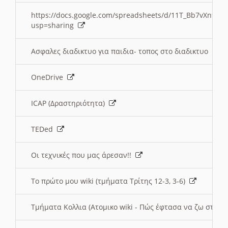
https://docs.google.com/spreadsheets/d/11T_Bb7vXn9
usp=sharing
Ασφαλες διαδικτυο για παιδια- τοπος στο διαδικτυο
OneDrive
ICAP (Δραστηριότητα)
TEDed
Οι τεχνικές που μας άρεσαν!!
Το πρώτο μου wiki (τμήματα Τρίτης 12-3, 3-6)
Τμήματα Κολλια (Ατομικο wiki - Πώς έφτασα να ζω στην 