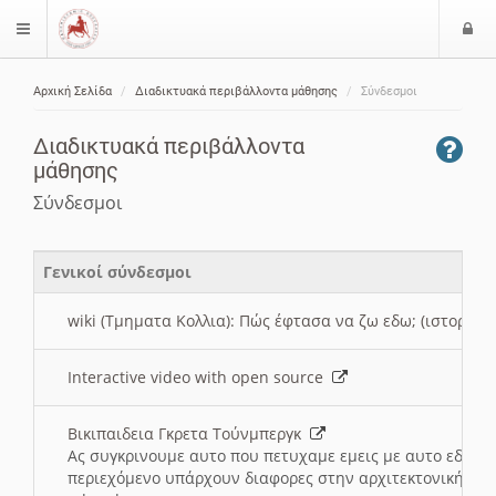
Ε
$langMenu
ί
Αρχική Σελίδα
Διαδικτυακά περιβάλλοντα μάθησης
Σύνδεσμοι
ο
ζήτηση
δ
Διαδικτυακά περιβάλλοντα
ο
μάθησης
ς
Σύνδεσμοι
Γενικοί σύνδεσμοι
wiki (Τμηματα Κολλια): Πώς έφτασα να ζω εδω; (ιστορια)
Interactive video with open source
Βικιπαιδεια Γκρετα Τούνμπεργκ
Ας συγκρινουμε αυτο που πετυχαμε εμεις με αυτο εδω το
περιεχόμενο υπάρχουν διαφορες στην αρχιτεκτονική της