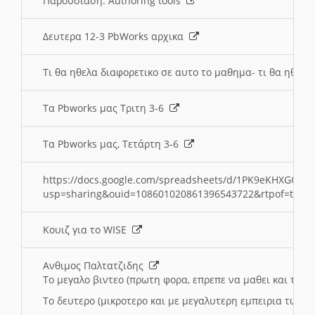
Παρουσιαση: Authoring tools
Δευτερα 12-3 PbWorks αρχικα
Τι θα ηθελα διαφορετικο σε αυτο το μαθημα- τι θα ηθελα
Τα Pbworks μας Τριτη 3-6
Τα Pbworks μας, Τετάρτη 3-6
https://docs.google.com/spreadsheets/d/1PK9eKHXGOJLZ
usp=sharing&ouid=108601020861396543722&rtpof=true
Κουιζ για το WISE
Ανθιμος Παλτατζιδης
Το μεγαλο βιντεο (πρωτη φορα, επρεπε να μαθει και το C
Το δευτερο (μικροτερο και με μεγαλυτερη εμπειρια τωρα)