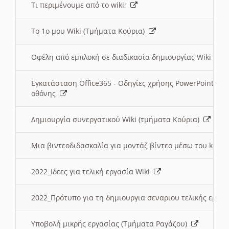
Τι περιμένουμε από το wiki;
Το 1ο μου Wiki (Τμήματα Κούρια)
Οφέλη από εμπλοκή σε διαδικασία δημιουργίας Wiki (Τ
Εγκατάσταση Office365 - Οδηγίες χρήσης PowerPoint γι
οθόνης
Δημιουργία συνεργατικού Wiki (τμήματα Κούρια)
Μια βιντεοδιδασκαλία για μοντάζ βίντεο μέσω του kden
2022_Ιδεες για τελική εργασία Wiki
2022_Πρότυπο για τη δημιουργια σεναριου τελικής εργα
Υποβολή μικρής εργασίας (Τμήματα Ραγάζου)