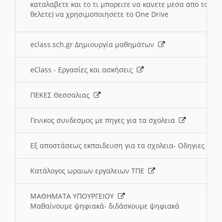
καταλαβετε και το τι μπορειτε να κανετε μεσα απο το σχο
θελετε) να χρησιμοποιησετε το One Drive
eclass.sch.gr Δημιουργία μαθημάτων
eClass - Εργασίες και ασκήσεις
ΠΕΚΕΣ Θεσσαλιας
Γενικος συνδεσμος με πηγες για τα σχολεια
Εξ αποστάσεως εκπαιδευση για τα σχολεια- Οδηγιες
Κατάλογος ωραιων εργαλειων ΤΠΕ
ΜΑΘΗΜΑΤΑ ΥΠΟΥΡΓΕΙΟΥ
Μαθαίνουμε ψηφιακά- διδάσκουμε ψηφιακά