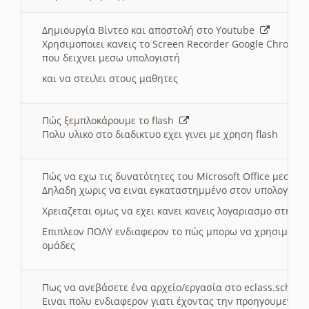
Δημιουργία Βίντεο και αποστολή στο Youtube
Χρησιμοποιει κανεις το Screen Recorder Google Chrome γ
που δειχνει μεσω υπολογιστή
και να στειλει στους μαθητες
Πώς ξεμπλοκάρουμε το flash
Πολυ υλικο στο διαδικτυο εχει γινει με χρηση flash
Πώς να εχω τις δυνατότητες του Microsoft Office μεσω 
Δηλαδη χωρις να ειναι εγκαταστημμένο στον υπολογιστή
Χρειαζεται ομως να εχει κανει κανεις λογαριασμο στη Mic
Επιπλεον ΠΟΛΥ ενδιαφερον το πώς μπορω να χρησιμοποι
ομάδες
Πως να ανεβάσετε ένα αρχείο/εργασία στο eclass.sch.gr
Ειναι πολυ ενδιαφερον γιατι έχοντας την προηγουμενη γ