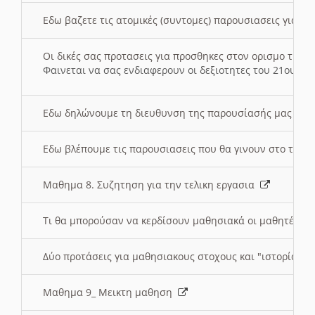
Εδω βαζετε τις ατομικές (συντομες) παρουσιασεις για κ
Οι δικές σας προτασεις για προσθηκες στον ορισμο της
Φαινεται να σας ενδιαφερουν οι δεξιοτητες του 21ου αι
Εδω δηλώνουμε τη διευθυνση της παρουσίασής μας στ
Εδω βλέπουμε τις παρουσιασεις που θα γινουν στο τμη
Μαθημα 8. Συζητηση για την τελικη εργασια
Τι θα μπορούσαν να κερδίσουν μαθησιακά οι μαθητές/τρ
Δύο προτάσεις για μαθησιακους στοχους και "ιστορία" μ
Μαθημα 9_ Μεικτη μαθηση