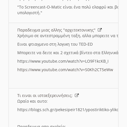
"
To Screencast-O-Matic είναι ένα πολύ ελαφρύ και βασικ
υπολογιστή."
Παραδειγμα μιας αλλης "αρχιτεκτονικης"
Χρήσιμο σε αντεστραμμένη ταξη, αλλα μπορειτε να το πρ
Ειναι φτιαγμενο στη λογικη του TED-ED
Μπορειτε να δειτε και 2 σχετικά βίντεο στα Ελληνικά:
https://www.youtube.com/watch?v=LO9F1kcKB_I
https://www.youtube.com/watch?v=S0Kh2CT5eWw
Τι ειναι οι ιστοεξερευνήσεις;
Ωραίο και αυτο:
https://blogs.sch.gr/pekesipeir1821/ypostiriktiko-yliko/is
Παραδειγμα απο σχολείο: