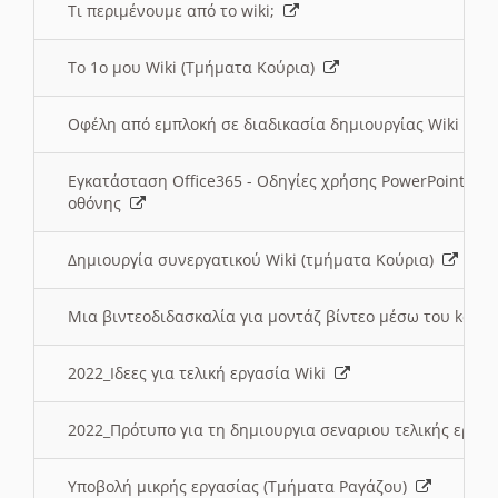
Τι περιμένουμε από το wiki;
Το 1ο μου Wiki (Τμήματα Κούρια)
Οφέλη από εμπλοκή σε διαδικασία δημιουργίας Wiki (Τ
Εγκατάσταση Office365 - Οδηγίες χρήσης PowerPoint γι
οθόνης
Δημιουργία συνεργατικού Wiki (τμήματα Κούρια)
Μια βιντεοδιδασκαλία για μοντάζ βίντεο μέσω του kden
2022_Ιδεες για τελική εργασία Wiki
2022_Πρότυπο για τη δημιουργια σεναριου τελικής εργα
Υποβολή μικρής εργασίας (Τμήματα Ραγάζου)