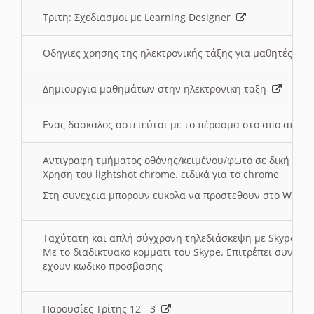
Τριτη: Σχεδιασμοι με Learning Designer
Οδηγιες χρησης της ηλεκτρονικής τάξης για μαθητές
Δημιουργια μαθημάτων στην ηλεκτρονικη ταξη
Ενας δασκαλος αστειεύται με το πέρασμα στο απο αποσ
Αντιγραφή τμήματος οθόνης/κειμένου/φωτό σε δική σας
Χρηση του lightshot chrome. ειδικά για το chrome
Στη συνεχεια μπορουν ευκολα να προστεθουν στο Word 
Ταχύτατη και απλή σύγχρονη τηλεδιάσκεψη με Skype
Με το διαδικτυακο κομματι του Skype. Επιτρέπει συνδε
εχουν κωδικο προσβασης
Παρουσίες Τρίτης 12 - 3