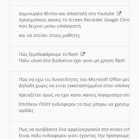
Δημιουργία Βίντεο και αποστολή στο Youtube
Χρησιμοποιει κανεις το Screen Recorder Google Chrome γ
που δειχνει μεσω υπολογιστή
και να στειλει στους μαθητες
Πώς ξεμπλοκάρουμε το flash
Πολυ υλικο στο διαδικτυο εχει γινει με χρηση flash
Πώς να εχω τις δυνατότητες του Microsoft Office μεσω 
Δηλαδη χωρις να ειναι εγκαταστημμένο στον υπολογιστή
Χρειαζεται ομως να εχει κανει κανεις λογαριασμο στη Mic
Επιπλεον ΠΟΛΥ ενδιαφερον το πώς μπορω να χρησιμοποι
ομάδες
Πως να ανεβάσετε ένα αρχείο/εργασία στο eclass.sch.gr
Ειναι πολυ ενδιαφερον γιατι έχοντας την προηγουμενη γ