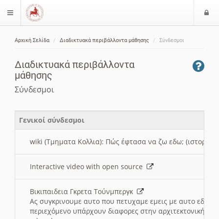
Ε
$langMenu
ί
Αρχική Σελίδα
Διαδικτυακά περιβάλλοντα μάθησης
Σύνδεσμοι
ο
ζήτηση
δ
Διαδικτυακά περιβάλλοντα
ο
μάθησης
ς
Σύνδεσμοι
Γενικοί σύνδεσμοι
wiki (Τμηματα Κολλια): Πώς έφτασα να ζω εδω; (ιστορια)
Interactive video with open source
Βικιπαιδεια Γκρετα Τούνμπεργκ
Ας συγκρινουμε αυτο που πετυχαμε εμεις με αυτο εδω το
περιεχόμενο υπάρχουν διαφορες στην αρχιτεκτονική της