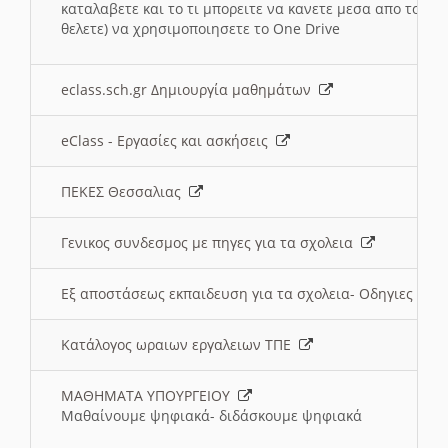
καταλαβετε και το τι μπορειτε να κανετε μεσα απο το σχο
θελετε) να χρησιμοποιησετε το One Drive
eclass.sch.gr Δημιουργία μαθημάτων
eClass - Εργασίες και ασκήσεις
ΠΕΚΕΣ Θεσσαλιας
Γενικος συνδεσμος με πηγες για τα σχολεια
Εξ αποστάσεως εκπαιδευση για τα σχολεια- Οδηγιες
Κατάλογος ωραιων εργαλειων ΤΠΕ
ΜΑΘΗΜΑΤΑ ΥΠΟΥΡΓΕΙΟΥ
Μαθαίνουμε ψηφιακά- διδάσκουμε ψηφιακά