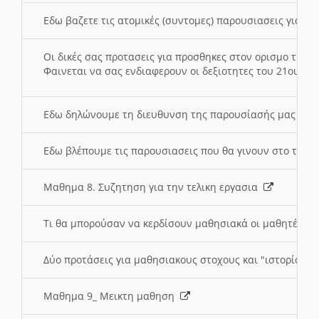
Εδω βαζετε τις ατομικές (συντομες) παρουσιασεις για κ
Οι δικές σας προτασεις για προσθηκες στον ορισμο της
Φαινεται να σας ενδιαφερουν οι δεξιοτητες του 21ου αι
Εδω δηλώνουμε τη διευθυνση της παρουσίασής μας στ
Εδω βλέπουμε τις παρουσιασεις που θα γινουν στο τμη
Μαθημα 8. Συζητηση για την τελικη εργασια
Τι θα μπορούσαν να κερδίσουν μαθησιακά οι μαθητές/τρ
Δύο προτάσεις για μαθησιακους στοχους και "ιστορία" μ
Μαθημα 9_ Μεικτη μαθηση