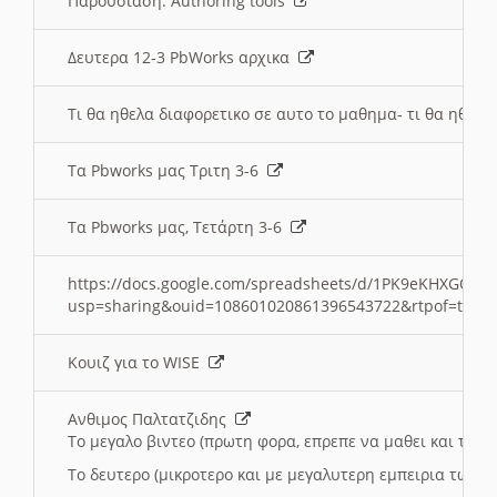
Παρουσιαση: Authoring tools
Δευτερα 12-3 PbWorks αρχικα
Τι θα ηθελα διαφορετικο σε αυτο το μαθημα- τι θα ηθελα
Τα Pbworks μας Τριτη 3-6
Τα Pbworks μας, Τετάρτη 3-6
https://docs.google.com/spreadsheets/d/1PK9eKHXGOJLZ
usp=sharing&ouid=108601020861396543722&rtpof=true
Κουιζ για το WISE
Ανθιμος Παλτατζιδης
Το μεγαλο βιντεο (πρωτη φορα, επρεπε να μαθει και το C
Το δευτερο (μικροτερο και με μεγαλυτερη εμπειρια τωρα)