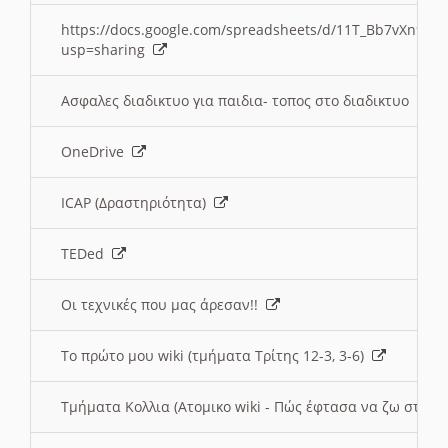
https://docs.google.com/spreadsheets/d/11T_Bb7vXn9
usp=sharing
Ασφαλες διαδικτυο για παιδια- τοπος στο διαδικτυο
OneDrive
ICAP (Δραστηριότητα)
TEDed
Οι τεχνικές που μας άρεσαν!!
Το πρώτο μου wiki (τμήματα Τρίτης 12-3, 3-6)
Τμήματα Κολλια (Ατομικο wiki - Πώς έφτασα να ζω στην 