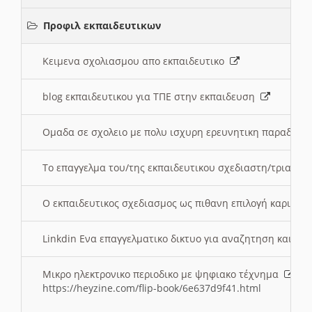
Προφιλ εκπαιδευτικων
Κειμενα σχολιασμου απο εκπαιδευτικο
blog εκπαιδευτικου για ΤΠΕ στην εκπαιδευση
Ομαδα σε σχολειο με πολυ ισχυρη ερευνητικη παραδοσ
Το επαγγελμα του/της εκπαιδευτικου σχεδιαστη/τριας τ
Ο εκπαιδευτικος σχεδιασμος ως πιθανη επιλογή καριέρ
Linkdin Ενα επαγγελματικο δικτυο για αναζητηση και β
Μικρο ηλεκτρονικο περιοδικο με ψηφιακο τέχνημα
https://heyzine.com/flip-book/6e637d9f41.html