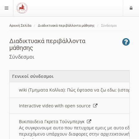
Ε
$langMenu
ί
Αρχική Σελίδα
Διαδικτυακά περιβάλλοντα μάθησης
Σύνδεσμοι
ο
ζήτηση
δ
Διαδικτυακά περιβάλλοντα
ο
μάθησης
ς
Σύνδεσμοι
Γενικοί σύνδεσμοι
wiki (Τμηματα Κολλια): Πώς έφτασα να ζω εδω; (ιστορια)
Interactive video with open source
Βικιπαιδεια Γκρετα Τούνμπεργκ
Ας συγκρινουμε αυτο που πετυχαμε εμεις με αυτο εδω το
περιεχόμενο υπάρχουν διαφορες στην αρχιτεκτονική της