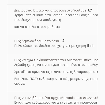
Δημιουργία Βίντεο και αποστολή στο Youtube
Χρησιμοποιει κανεις το Screen Recorder Google Chrome γ
που δειχνει μεσω υπολογιστή
και να στειλει στους μαθητες
Πώς ξεμπλοκάρουμε το flash
Πολυ υλικο στο διαδικτυο εχει γινει με χρηση flash
Πώς να εχω τις δυνατότητες του Microsoft Office μεσω 
Δηλαδη χωρις να ειναι εγκαταστημμένο στον υπολογιστή
Χρειαζεται ομως να εχει κανει κανεις λογαριασμο στη Mic
Επιπλεον ΠΟΛΥ ενδιαφερον το πώς μπορω να χρησιμοποι
ομάδες
Πως να ανεβάσετε ένα αρχείο/εργασία στο eclass.sch.gr
Ειναι πολυ ενδιαφερον γιατι έχοντας την προηγουμενη γ