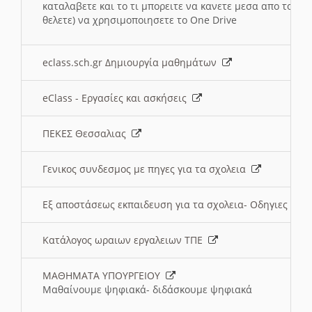
καταλαβετε και το τι μπορειτε να κανετε μεσα απο το σχο
θελετε) να χρησιμοποιησετε το One Drive
eclass.sch.gr Δημιουργία μαθημάτων
eClass - Εργασίες και ασκήσεις
ΠΕΚΕΣ Θεσσαλιας
Γενικος συνδεσμος με πηγες για τα σχολεια
Εξ αποστάσεως εκπαιδευση για τα σχολεια- Οδηγιες
Κατάλογος ωραιων εργαλειων ΤΠΕ
ΜΑΘΗΜΑΤΑ ΥΠΟΥΡΓΕΙΟΥ
Μαθαίνουμε ψηφιακά- διδάσκουμε ψηφιακά