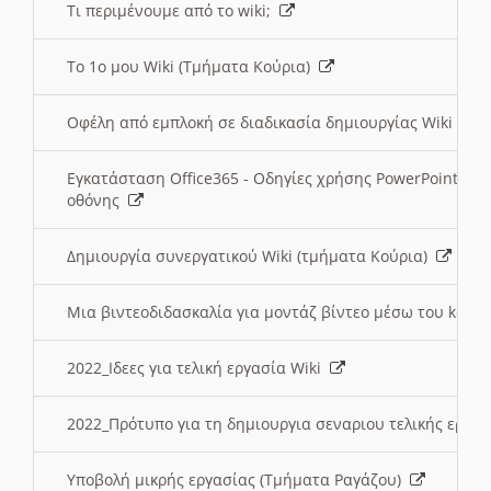
Τι περιμένουμε από το wiki;
Το 1ο μου Wiki (Τμήματα Κούρια)
Οφέλη από εμπλοκή σε διαδικασία δημιουργίας Wiki (Τ
Εγκατάσταση Office365 - Οδηγίες χρήσης PowerPoint γι
οθόνης
Δημιουργία συνεργατικού Wiki (τμήματα Κούρια)
Μια βιντεοδιδασκαλία για μοντάζ βίντεο μέσω του kden
2022_Ιδεες για τελική εργασία Wiki
2022_Πρότυπο για τη δημιουργια σεναριου τελικής εργα
Υποβολή μικρής εργασίας (Τμήματα Ραγάζου)