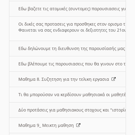
Εδω βαζετε τις ατομικές (συντομες) παρουσιασεις για κ
Οι δικές σας προτασεις για προσθηκες στον ορισμο της
Φαινεται να σας ενδιαφερουν οι δεξιοτητες του 21ου αι
Εδω δηλώνουμε τη διευθυνση της παρουσίασής μας στ
Εδω βλέπουμε τις παρουσιασεις που θα γινουν στο τμη
Μαθημα 8. Συζητηση για την τελικη εργασια
Τι θα μπορούσαν να κερδίσουν μαθησιακά οι μαθητές/τρ
Δύο προτάσεις για μαθησιακους στοχους και "ιστορία" μ
Μαθημα 9_ Μεικτη μαθηση