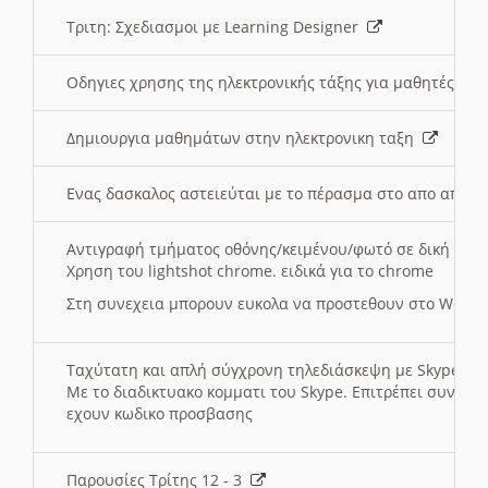
Τριτη: Σχεδιασμοι με Learning Designer
Οδηγιες χρησης της ηλεκτρονικής τάξης για μαθητές
Δημιουργια μαθημάτων στην ηλεκτρονικη ταξη
Ενας δασκαλος αστειεύται με το πέρασμα στο απο αποσ
Αντιγραφή τμήματος οθόνης/κειμένου/φωτό σε δική σας
Χρηση του lightshot chrome. ειδικά για το chrome
Στη συνεχεια μπορουν ευκολα να προστεθουν στο Word 
Ταχύτατη και απλή σύγχρονη τηλεδιάσκεψη με Skype
Με το διαδικτυακο κομματι του Skype. Επιτρέπει συνδε
εχουν κωδικο προσβασης
Παρουσίες Τρίτης 12 - 3