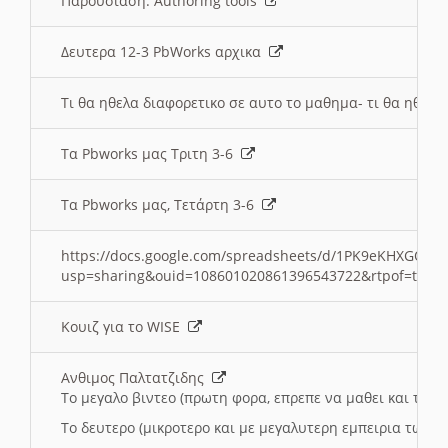
Παρουσιαση: Authoring tools
Δευτερα 12-3 PbWorks αρχικα
Τι θα ηθελα διαφορετικο σε αυτο το μαθημα- τι θα ηθελα
Τα Pbworks μας Τριτη 3-6
Τα Pbworks μας, Τετάρτη 3-6
https://docs.google.com/spreadsheets/d/1PK9eKHXGOJLZ
usp=sharing&ouid=108601020861396543722&rtpof=true
Κουιζ για το WISE
Ανθιμος Παλτατζιδης
Το μεγαλο βιντεο (πρωτη φορα, επρεπε να μαθει και το C
Το δευτερο (μικροτερο και με μεγαλυτερη εμπειρια τωρα)