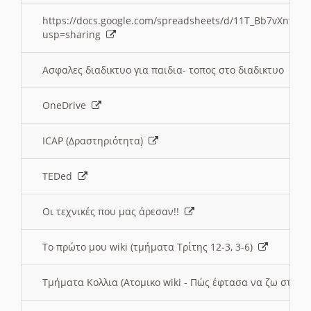
https://docs.google.com/spreadsheets/d/11T_Bb7vXn9
usp=sharing
Ασφαλες διαδικτυο για παιδια- τοπος στο διαδικτυο
OneDrive
ICAP (Δραστηριότητα)
TEDed
Οι τεχνικές που μας άρεσαν!!
Το πρώτο μου wiki (τμήματα Τρίτης 12-3, 3-6)
Τμήματα Κολλια (Ατομικο wiki - Πώς έφτασα να ζω στην 