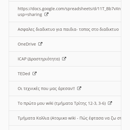
https://docs.google.com/spreadsheets/d/11T_Bb7vXn9
usp=sharing
Ασφαλες διαδικτυο για παιδια- τοπος στο διαδικτυο
OneDrive
ICAP (Δραστηριότητα)
TEDed
Οι τεχνικές που μας άρεσαν!!
Το πρώτο μου wiki (τμήματα Τρίτης 12-3, 3-6)
Τμήματα Κολλια (Ατομικο wiki - Πώς έφτασα να ζω στην 