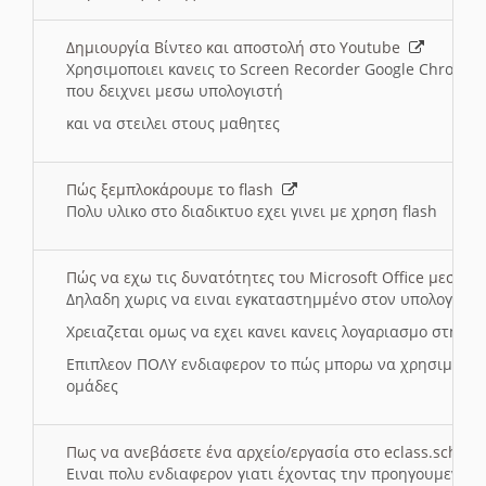
Δημιουργία Βίντεο και αποστολή στο Youtube
Χρησιμοποιει κανεις το Screen Recorder Google Chrome γ
που δειχνει μεσω υπολογιστή
και να στειλει στους μαθητες
Πώς ξεμπλοκάρουμε το flash
Πολυ υλικο στο διαδικτυο εχει γινει με χρηση flash
Πώς να εχω τις δυνατότητες του Microsoft Office μεσω 
Δηλαδη χωρις να ειναι εγκαταστημμένο στον υπολογιστή
Χρειαζεται ομως να εχει κανει κανεις λογαριασμο στη Mic
Επιπλεον ΠΟΛΥ ενδιαφερον το πώς μπορω να χρησιμοποι
ομάδες
Πως να ανεβάσετε ένα αρχείο/εργασία στο eclass.sch.gr
Ειναι πολυ ενδιαφερον γιατι έχοντας την προηγουμενη γ