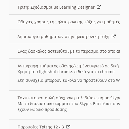
Τριτη: Σχεδιασμοι με Learning Designer
Οδηγιες χρησης της ηλεκτρονικής τάξης για μαθητές
Δημιουργια μαθημάτων στην ηλεκτρονικη ταξη
Ενας δασκαλος αστειεύται με το πέρασμα στο απο αποσ
Αντιγραφή τμήματος οθόνης/κειμένου/φωτό σε δική σας
Χρηση του lightshot chrome. ειδικά για το chrome
Στη συνεχεια μπορουν ευκολα να προστεθουν στο Word 
Ταχύτατη και απλή σύγχρονη τηλεδιάσκεψη με Skype
Με το διαδικτυακο κομματι του Skype. Επιτρέπει συνδε
εχουν κωδικο προσβασης
Παρουσίες Τρίτης 12 - 3