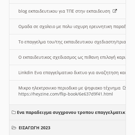
blog εκπαιδευτικου για ΤΠΕ στην εκπαιδευση
Ομαδα σε σχολειο με πολυ ισχυρη ερευνητικη παραδοσ
Το επαγγελμα του/της εκπαιδευτικου σχεδιαστη/τριας τ
Ο εκπαιδευτικος σχεδιασμος ως πιθανη επιλογή καριέρ
Linkdin Ενα επαγγελματικο δικτυο για αναζητηση και β
Μικρο ηλεκτρονικο περιοδικο με ψηφιακο τέχνημα
https://heyzine.com/flip-book/6e637d9f41.html
Ενα παραδειγμα συγχρονου τροπου επαγγελματικης σ
ΕΙΣΑΓΩΓΗ 2023