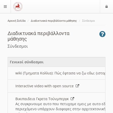
Ε
$langMenu
ί
Αρχική Σελίδα
Διαδικτυακά περιβάλλοντα μάθησης
Σύνδεσμοι
ο
ζήτηση
δ
Διαδικτυακά περιβάλλοντα
ο
μάθησης
ς
Σύνδεσμοι
Γενικοί σύνδεσμοι
wiki (Τμηματα Κολλια): Πώς έφτασα να ζω εδω; (ιστορια)
Interactive video with open source
Βικιπαιδεια Γκρετα Τούνμπεργκ
Ας συγκρινουμε αυτο που πετυχαμε εμεις με αυτο εδω το
περιεχόμενο υπάρχουν διαφορες στην αρχιτεκτονική της