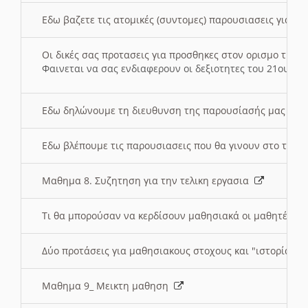
Εδω βαζετε τις ατομικές (συντομες) παρουσιασεις για κ
Οι δικές σας προτασεις για προσθηκες στον ορισμο της
Φαινεται να σας ενδιαφερουν οι δεξιοτητες του 21ου αι
Εδω δηλώνουμε τη διευθυνση της παρουσίασής μας στ
Εδω βλέπουμε τις παρουσιασεις που θα γινουν στο τμη
Μαθημα 8. Συζητηση για την τελικη εργασια
Τι θα μπορούσαν να κερδίσουν μαθησιακά οι μαθητές/τρ
Δύο προτάσεις για μαθησιακους στοχους και "ιστορία" μ
Μαθημα 9_ Μεικτη μαθηση