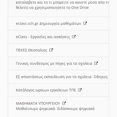
καταλαβετε και το τι μπορειτε να κανετε μεσα απο το σχο
θελετε) να χρησιμοποιησετε το One Drive
eclass.sch.gr Δημιουργία μαθημάτων
eClass - Εργασίες και ασκήσεις
ΠΕΚΕΣ Θεσσαλιας
Γενικος συνδεσμος με πηγες για τα σχολεια
Εξ αποστάσεως εκπαιδευση για τα σχολεια- Οδηγιες
Κατάλογος ωραιων εργαλειων ΤΠΕ
ΜΑΘΗΜΑΤΑ ΥΠΟΥΡΓΕΙΟΥ
Μαθαίνουμε ψηφιακά- διδάσκουμε ψηφιακά