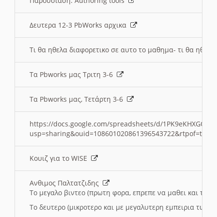
Παρουσιαση: Authoring tools
Δευτερα 12-3 PbWorks αρχικα
Τι θα ηθελα διαφορετικο σε αυτο το μαθημα- τι θα ηθελα
Τα Pbworks μας Τριτη 3-6
Τα Pbworks μας, Τετάρτη 3-6
https://docs.google.com/spreadsheets/d/1PK9eKHXGOJLZ
usp=sharing&ouid=108601020861396543722&rtpof=true
Κουιζ για το WISE
Ανθιμος Παλτατζιδης
Το μεγαλο βιντεο (πρωτη φορα, επρεπε να μαθει και το C
Το δευτερο (μικροτερο και με μεγαλυτερη εμπειρια τωρα)