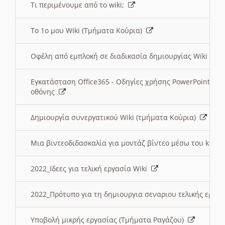
Τι περιμένουμε από το wiki;
Το 1ο μου Wiki (Τμήματα Κούρια)
Οφέλη από εμπλοκή σε διαδικασία δημιουργίας Wiki (Τ
Εγκατάσταση Office365 - Οδηγίες χρήσης PowerPoint γι
οθόνης
Δημιουργία συνεργατικού Wiki (τμήματα Κούρια)
Μια βιντεοδιδασκαλία για μοντάζ βίντεο μέσω του kden
2022_Ιδεες για τελική εργασία Wiki
2022_Πρότυπο για τη δημιουργια σεναριου τελικής εργα
Υποβολή μικρής εργασίας (Τμήματα Ραγάζου)