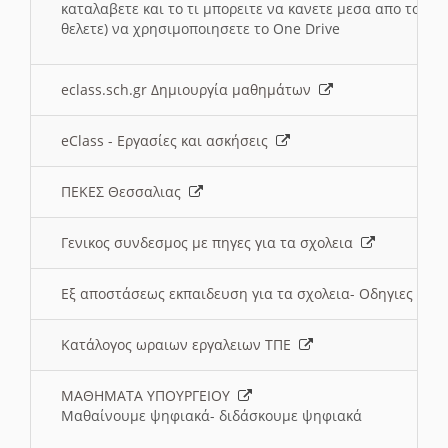
καταλαβετε και το τι μπορειτε να κανετε μεσα απο το σχο
θελετε) να χρησιμοποιησετε το One Drive
eclass.sch.gr Δημιουργία μαθημάτων
eClass - Εργασίες και ασκήσεις
ΠΕΚΕΣ Θεσσαλιας
Γενικος συνδεσμος με πηγες για τα σχολεια
Εξ αποστάσεως εκπαιδευση για τα σχολεια- Οδηγιες
Κατάλογος ωραιων εργαλειων ΤΠΕ
ΜΑΘΗΜΑΤΑ ΥΠΟΥΡΓΕΙΟΥ
Μαθαίνουμε ψηφιακά- διδάσκουμε ψηφιακά