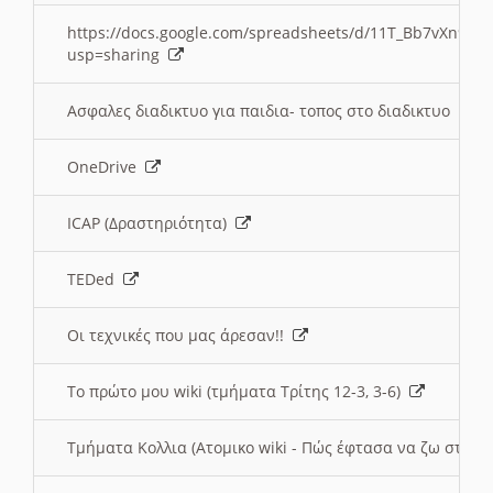
https://docs.google.com/spreadsheets/d/11T_Bb7vXn9
usp=sharing
Ασφαλες διαδικτυο για παιδια- τοπος στο διαδικτυο
OneDrive
ICAP (Δραστηριότητα)
TEDed
Οι τεχνικές που μας άρεσαν!!
Το πρώτο μου wiki (τμήματα Τρίτης 12-3, 3-6)
Τμήματα Κολλια (Ατομικο wiki - Πώς έφτασα να ζω στην 