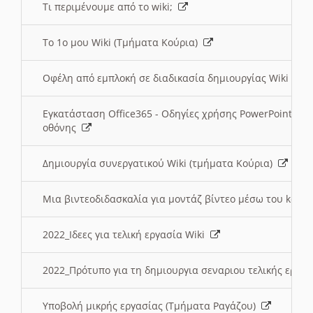
Τι περιμένουμε από το wiki;
Το 1ο μου Wiki (Τμήματα Κούρια)
Οφέλη από εμπλοκή σε διαδικασία δημιουργίας Wiki (Τ
Εγκατάσταση Office365 - Οδηγίες χρήσης PowerPoint γι
οθόνης
Δημιουργία συνεργατικού Wiki (τμήματα Κούρια)
Μια βιντεοδιδασκαλία για μοντάζ βίντεο μέσω του kden
2022_Ιδεες για τελική εργασία Wiki
2022_Πρότυπο για τη δημιουργια σεναριου τελικής εργα
Υποβολή μικρής εργασίας (Τμήματα Ραγάζου)