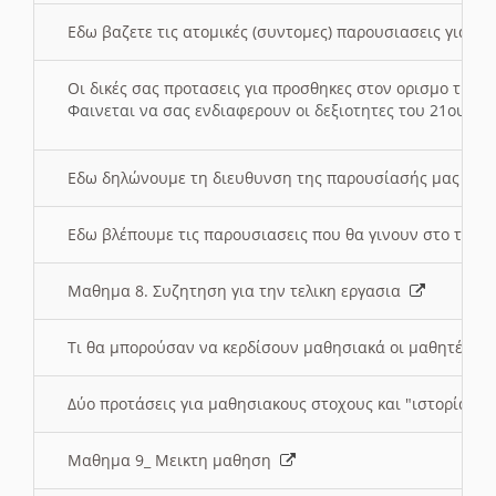
Εδω βαζετε τις ατομικές (συντομες) παρουσιασεις για κ
Οι δικές σας προτασεις για προσθηκες στον ορισμο της
Φαινεται να σας ενδιαφερουν οι δεξιοτητες του 21ου αι
Εδω δηλώνουμε τη διευθυνση της παρουσίασής μας στ
Εδω βλέπουμε τις παρουσιασεις που θα γινουν στο τμη
Μαθημα 8. Συζητηση για την τελικη εργασια
Τι θα μπορούσαν να κερδίσουν μαθησιακά οι μαθητές/τρ
Δύο προτάσεις για μαθησιακους στοχους και "ιστορία" μ
Μαθημα 9_ Μεικτη μαθηση