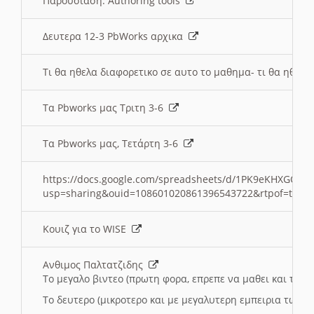
Παρουσιαση: Authoring tools
Δευτερα 12-3 PbWorks αρχικα
Τι θα ηθελα διαφορετικο σε αυτο το μαθημα- τι θα ηθελα
Τα Pbworks μας Τριτη 3-6
Τα Pbworks μας, Τετάρτη 3-6
https://docs.google.com/spreadsheets/d/1PK9eKHXGOJLZ
usp=sharing&ouid=108601020861396543722&rtpof=true
Κουιζ για το WISE
Ανθιμος Παλτατζιδης
Το μεγαλο βιντεο (πρωτη φορα, επρεπε να μαθει και το C
Το δευτερο (μικροτερο και με μεγαλυτερη εμπειρια τωρα)