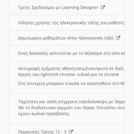
Τριτη: Σχεδιασμοι με Learning Designer
Οδηγιες χρησης της ηλεκτρονικής τάξης για μαθητές
Δημιουργια μαθημάτων στην ηλεκτρονικη ταξη
Ενας δασκαλος αστειεύται με το πέρασμα στο απο αποσ
Αντιγραφή τμήματος οθόνης/κειμένου/φωτό σε δική σας
Χρηση του lightshot chrome. ειδικά για το chrome
Στη συνεχεια μπορουν ευκολα να προστεθουν στο Word 
Ταχύτατη και απλή σύγχρονη τηλεδιάσκεψη με Skype
Με το διαδικτυακο κομματι του Skype. Επιτρέπει συνδε
εχουν κωδικο προσβασης
Παρουσίες Τρίτης 12 - 3