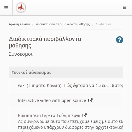
Ε
$langMenu
ί
Αρχική Σελίδα
Διαδικτυακά περιβάλλοντα μάθησης
Σύνδεσμοι
ο
ζήτηση
δ
Διαδικτυακά περιβάλλοντα
ο
μάθησης
ς
Σύνδεσμοι
Γενικοί σύνδεσμοι
wiki (Τμηματα Κολλια): Πώς έφτασα να ζω εδω; (ιστορια)
Interactive video with open source
Βικιπαιδεια Γκρετα Τούνμπεργκ
Ας συγκρινουμε αυτο που πετυχαμε εμεις με αυτο εδω το
περιεχόμενο υπάρχουν διαφορες στην αρχιτεκτονική της