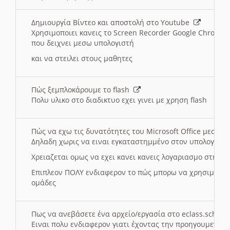
Δημιουργία Βίντεο και αποστολή στο Youtube
Χρησιμοποιει κανεις το Screen Recorder Google Chrome γ
που δειχνει μεσω υπολογιστή
και να στειλει στους μαθητες
Πώς ξεμπλοκάρουμε το flash
Πολυ υλικο στο διαδικτυο εχει γινει με χρηση flash
Πώς να εχω τις δυνατότητες του Microsoft Office μεσω 
Δηλαδη χωρις να ειναι εγκαταστημμένο στον υπολογιστή
Χρειαζεται ομως να εχει κανει κανεις λογαριασμο στη Mic
Επιπλεον ΠΟΛΥ ενδιαφερον το πώς μπορω να χρησιμοποι
ομάδες
Πως να ανεβάσετε ένα αρχείο/εργασία στο eclass.sch.gr
Ειναι πολυ ενδιαφερον γιατι έχοντας την προηγουμενη γ