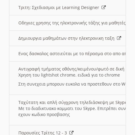
Τριτη: Σχεδιασμοι με Learning Designer
Οδηγιες χρησης της ηλεκτρονικής τάξης για μαθητές
Δημιουργια μαθημάτων στην ηλεκτρονικη ταξη
Ενας δασκαλος αστειεύται με το πέρασμα στο απο αποσ
Αντιγραφή τμήματος οθόνης/κειμένου/φωτό σε δική σας
Χρηση του lightshot chrome. ειδικά για το chrome
Στη συνεχεια μπορουν ευκολα να προστεθουν στο Word 
Ταχύτατη και απλή σύγχρονη τηλεδιάσκεψη με Skype
Με το διαδικτυακο κομματι του Skype. Επιτρέπει συνδε
εχουν κωδικο προσβασης
Παρουσίες Τρίτης 12 - 3