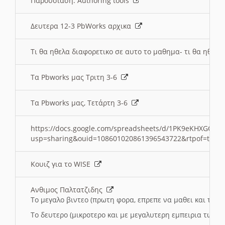
Παρουσιαση: Authoring tools
Δευτερα 12-3 PbWorks αρχικα
Τι θα ηθελα διαφορετικο σε αυτο το μαθημα- τι θα ηθελα
Τα Pbworks μας Τριτη 3-6
Τα Pbworks μας, Τετάρτη 3-6
https://docs.google.com/spreadsheets/d/1PK9eKHXGOJLZ
usp=sharing&ouid=108601020861396543722&rtpof=true
Κουιζ για το WISE
Ανθιμος Παλτατζιδης
Το μεγαλο βιντεο (πρωτη φορα, επρεπε να μαθει και το C
Το δευτερο (μικροτερο και με μεγαλυτερη εμπειρια τωρα)