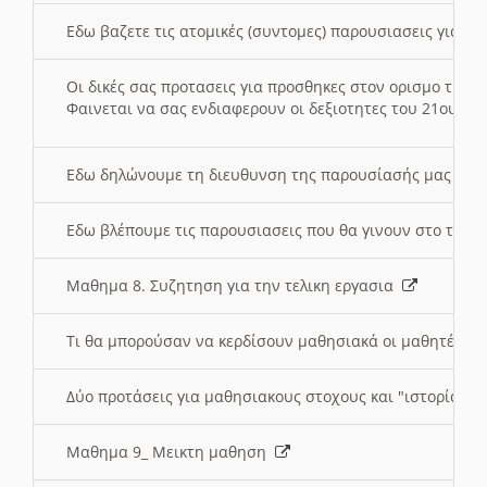
Εδω βαζετε τις ατομικές (συντομες) παρουσιασεις για κ
Οι δικές σας προτασεις για προσθηκες στον ορισμο της
Φαινεται να σας ενδιαφερουν οι δεξιοτητες του 21ου αι
Εδω δηλώνουμε τη διευθυνση της παρουσίασής μας στ
Εδω βλέπουμε τις παρουσιασεις που θα γινουν στο τμη
Μαθημα 8. Συζητηση για την τελικη εργασια
Τι θα μπορούσαν να κερδίσουν μαθησιακά οι μαθητές/τρ
Δύο προτάσεις για μαθησιακους στοχους και "ιστορία" μ
Μαθημα 9_ Μεικτη μαθηση