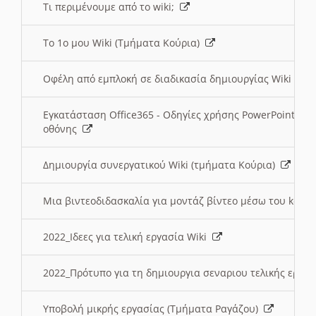
Τι περιμένουμε από το wiki;
Το 1ο μου Wiki (Τμήματα Κούρια)
Οφέλη από εμπλοκή σε διαδικασία δημιουργίας Wiki (Τ
Εγκατάσταση Office365 - Οδηγίες χρήσης PowerPoint γι
οθόνης
Δημιουργία συνεργατικού Wiki (τμήματα Κούρια)
Μια βιντεοδιδασκαλία για μοντάζ βίντεο μέσω του kden
2022_Ιδεες για τελική εργασία Wiki
2022_Πρότυπο για τη δημιουργια σεναριου τελικής εργα
Υποβολή μικρής εργασίας (Τμήματα Ραγάζου)