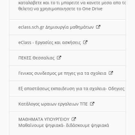
καταλαβετε και το τι μπορειτε να κανετε μεσα απο το σχο
θελετε) να χρησιμοποιησετε το One Drive
eclass.sch.gr Δημιουργία μαθημάτων
eClass - Εργασίες και ασκήσεις
ΠΕΚΕΣ Θεσσαλιας
Γενικος συνδεσμος με πηγες για τα σχολεια
Εξ αποστάσεως εκπαιδευση για τα σχολεια- Οδηγιες
Κατάλογος ωραιων εργαλειων ΤΠΕ
ΜΑΘΗΜΑΤΑ ΥΠΟΥΡΓΕΙΟΥ
Μαθαίνουμε ψηφιακά- διδάσκουμε ψηφιακά