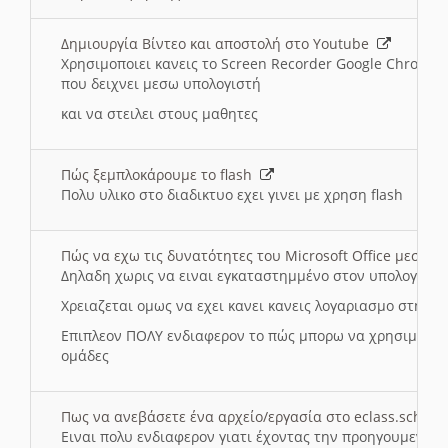
Δημιουργία Βίντεο και αποστολή στο Youtube
Χρησιμοποιει κανεις το Screen Recorder Google Chrome γ
που δειχνει μεσω υπολογιστή
και να στειλει στους μαθητες
Πώς ξεμπλοκάρουμε το flash
Πολυ υλικο στο διαδικτυο εχει γινει με χρηση flash
Πώς να εχω τις δυνατότητες του Microsoft Office μεσω 
Δηλαδη χωρις να ειναι εγκαταστημμένο στον υπολογιστή
Χρειαζεται ομως να εχει κανει κανεις λογαριασμο στη Mic
Επιπλεον ΠΟΛΥ ενδιαφερον το πώς μπορω να χρησιμοποι
ομάδες
Πως να ανεβάσετε ένα αρχείο/εργασία στο eclass.sch.gr
Ειναι πολυ ενδιαφερον γιατι έχοντας την προηγουμενη γ