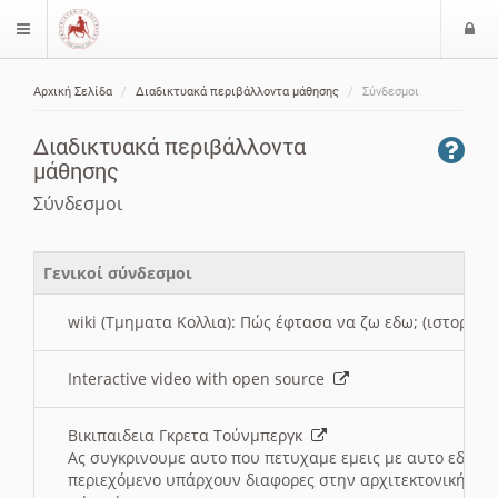
Ε
$langMenu
ί
Αρχική Σελίδα
Διαδικτυακά περιβάλλοντα μάθησης
Σύνδεσμοι
ο
ζήτηση
δ
Διαδικτυακά περιβάλλοντα
ο
μάθησης
ς
Σύνδεσμοι
Γενικοί σύνδεσμοι
wiki (Τμηματα Κολλια): Πώς έφτασα να ζω εδω; (ιστορια)
Interactive video with open source
Βικιπαιδεια Γκρετα Τούνμπεργκ
Ας συγκρινουμε αυτο που πετυχαμε εμεις με αυτο εδω το
περιεχόμενο υπάρχουν διαφορες στην αρχιτεκτονική της