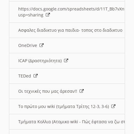
https://docs.google.com/spreadsheets/d/11T_Bb7vXn9
usp=sharing
Ασφαλες διαδικτυο για παιδια- τοπος στο διαδικτυο
OneDrive
ICAP (Δραστηριότητα)
TEDed
Οι τεχνικές που μας άρεσαν!!
Το πρώτο μου wiki (τμήματα Τρίτης 12-3, 3-6)
Τμήματα Κολλια (Ατομικο wiki - Πώς έφτασα να ζω στην 