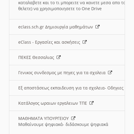
καταλαβετε και το τι μπορειτε να κανετε μεσα απο το σχο
θελετε) να χρησιμοποιησετε το One Drive
eclass.sch.gr Δημιουργία μαθημάτων
eClass - Εργασίες και ασκήσεις
ΠΕΚΕΣ Θεσσαλιας
Γενικος συνδεσμος με πηγες για τα σχολεια
Εξ αποστάσεως εκπαιδευση για τα σχολεια- Οδηγιες
Κατάλογος ωραιων εργαλειων ΤΠΕ
ΜΑΘΗΜΑΤΑ ΥΠΟΥΡΓΕΙΟΥ
Μαθαίνουμε ψηφιακά- διδάσκουμε ψηφιακά