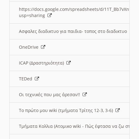
https://docs.google.com/spreadsheets/d/11T_Bb7vXn9
usp=sharing
Ασφαλες διαδικτυο για παιδια- τοπος στο διαδικτυο
OneDrive
ICAP (Δραστηριότητα)
TEDed
Οι τεχνικές που μας άρεσαν!!
Το πρώτο μου wiki (τμήματα Τρίτης 12-3, 3-6)
Τμήματα Κολλια (Ατομικο wiki - Πώς έφτασα να ζω στην 