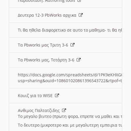
Παρουσιαση: Authoring tools
Δευτερα 12-3 PbWorks αρχικα
Τι θα ηθελα διαφορετικο σε αυτο το μαθημα- τι θα ηθελα
Τα Pbworks μας Τριτη 3-6
Τα Pbworks μας, Τετάρτη 3-6
https://docs.google.com/spreadsheets/d/1PK9eKHXGOJLZ
usp=sharing&ouid=108601020861396543722&rtpof=true
Κουιζ για το WISE
Ανθιμος Παλτατζιδης
Το μεγαλο βιντεο (πρωτη φορα, επρεπε να μαθει και το C
Το δευτερο (μικροτερο και με μεγαλυτερη εμπειρια τωρα)