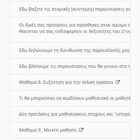
Εδω βαζετε τις ατομικές (συντομες) παρουσιασεις για κ
Οι δικές σας προτασεις για προσθηκες στον ορισμο της
Φαινεται να σας ενδιαφερουν οι δεξιοτητες του 21ου αι
Εδω δηλώνουμε τη διευθυνση της παρουσίασής μας στ
Εδω βλέπουμε τις παρουσιασεις που θα γινουν στο τμη
Μαθημα 8. Συζητηση για την τελικη εργασια
Τι θα μπορούσαν να κερδίσουν μαθησιακά οι μαθητές/τρ
Δύο προτάσεις για μαθησιακους στοχους και "ιστορία" μ
Μαθημα 9_ Μεικτη μαθηση