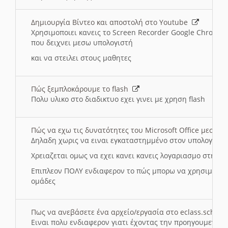
Δημιουργία Βίντεο και αποστολή στο Youtube
Χρησιμοποιει κανεις το Screen Recorder Google Chrome γ
που δειχνει μεσω υπολογιστή
και να στειλει στους μαθητες
Πώς ξεμπλοκάρουμε το flash
Πολυ υλικο στο διαδικτυο εχει γινει με χρηση flash
Πώς να εχω τις δυνατότητες του Microsoft Office μεσω 
Δηλαδη χωρις να ειναι εγκαταστημμένο στον υπολογιστή
Χρειαζεται ομως να εχει κανει κανεις λογαριασμο στη Mic
Επιπλεον ΠΟΛΥ ενδιαφερον το πώς μπορω να χρησιμοποι
ομάδες
Πως να ανεβάσετε ένα αρχείο/εργασία στο eclass.sch.gr
Ειναι πολυ ενδιαφερον γιατι έχοντας την προηγουμενη γ