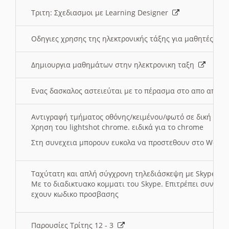
Τριτη: Σχεδιασμοι με Learning Designer
Οδηγιες χρησης της ηλεκτρονικής τάξης για μαθητές
Δημιουργια μαθημάτων στην ηλεκτρονικη ταξη
Ενας δασκαλος αστειεύται με το πέρασμα στο απο αποσ
Αντιγραφή τμήματος οθόνης/κειμένου/φωτό σε δική σας
Χρηση του lightshot chrome. ειδικά για το chrome
Στη συνεχεια μπορουν ευκολα να προστεθουν στο Word 
Ταχύτατη και απλή σύγχρονη τηλεδιάσκεψη με Skype
Με το διαδικτυακο κομματι του Skype. Επιτρέπει συνδε
εχουν κωδικο προσβασης
Παρουσίες Τρίτης 12 - 3