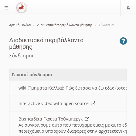
Ε
$langMenu
ί
Αρχική Σελίδα
Διαδικτυακά περιβάλλοντα μάθησης
Σύνδεσμοι
ο
ζήτηση
δ
Διαδικτυακά περιβάλλοντα
ο
μάθησης
ς
Σύνδεσμοι
Γενικοί σύνδεσμοι
wiki (Τμηματα Κολλια): Πώς έφτασα να ζω εδω; (ιστορια)
Interactive video with open source
Βικιπαιδεια Γκρετα Τούνμπεργκ
Ας συγκρινουμε αυτο που πετυχαμε εμεις με αυτο εδω το
περιεχόμενο υπάρχουν διαφορες στην αρχιτεκτονική της