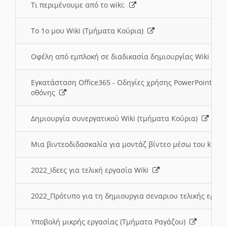
Τι περιμένουμε από το wiki;
Το 1ο μου Wiki (Τμήματα Κούρια)
Οφέλη από εμπλοκή σε διαδικασία δημιουργίας Wiki (Τ
Εγκατάσταση Office365 - Οδηγίες χρήσης PowerPoint γι
οθόνης
Δημιουργία συνεργατικού Wiki (τμήματα Κούρια)
Μια βιντεοδιδασκαλία για μοντάζ βίντεο μέσω του kden
2022_Ιδεες για τελική εργασία Wiki
2022_Πρότυπο για τη δημιουργια σεναριου τελικής εργα
Υποβολή μικρής εργασίας (Τμήματα Ραγάζου)