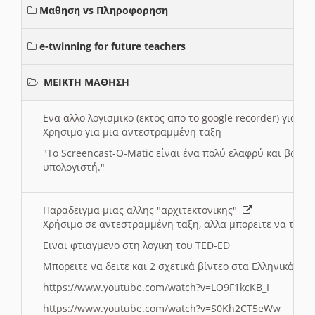
Μαθηση vs Πληροφορηση
e-twinning for future teachers
ΜΕΙΚΤΗ ΜΑΘΗΣΗ
Ενα αλλο λογισμικο (εκτος απο το google recorder) για 
Χρησιμο για μια αντεστραμμένη ταξη
"
To Screencast-O-Matic είναι ένα πολύ ελαφρύ και βασικ
υπολογιστή."
Παραδειγμα μιας αλλης "αρχιτεκτονικης"
Χρήσιμο σε αντεστραμμένη ταξη, αλλα μπορειτε να το πρ
Ειναι φτιαγμενο στη λογικη του TED-ED
Μπορειτε να δειτε και 2 σχετικά βίντεο στα Ελληνικά:
https://www.youtube.com/watch?v=LO9F1kcKB_I
https://www.youtube.com/watch?v=S0Kh2CT5eWw