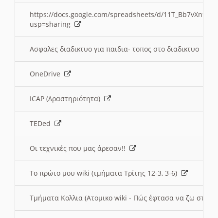
https://docs.google.com/spreadsheets/d/11T_Bb7vXn9
usp=sharing
Ασφαλες διαδικτυο για παιδια- τοπος στο διαδικτυο
OneDrive
ICAP (Δραστηριότητα)
TEDed
Οι τεχνικές που μας άρεσαν!!
Το πρώτο μου wiki (τμήματα Τρίτης 12-3, 3-6)
Τμήματα Κολλια (Ατομικο wiki - Πώς έφτασα να ζω στην 