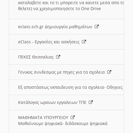
καταλαβετε και το τι μπορειτε να κανετε μεσα απο το σχο
θελετε) να χρησιμοποιησετε το One Drive
eclass.sch.gr Δημιουργία μαθημάτων
eClass - Εργασίες και ασκήσεις
ΠΕΚΕΣ Θεσσαλιας
Γενικος συνδεσμος με πηγες για τα σχολεια
Εξ αποστάσεως εκπαιδευση για τα σχολεια- Οδηγιες
Κατάλογος ωραιων εργαλειων ΤΠΕ
ΜΑΘΗΜΑΤΑ ΥΠΟΥΡΓΕΙΟΥ
Μαθαίνουμε ψηφιακά- διδάσκουμε ψηφιακά