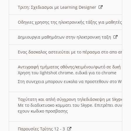
Τριτη: Σχεδιασμοι με Learning Designer
Οδηγιες χρησης της ηλεκτρονικής τάξης για μαθητές
Δημιουργια μαθημάτων στην ηλεκτρονικη ταξη
Ενας δασκαλος αστειεύται με το πέρασμα στο απο αποσ
Αντιγραφή τμήματος οθόνης/κειμένου/φωτό σε δική σας
Χρηση του lightshot chrome. ειδικά για το chrome
Στη συνεχεια μπορουν ευκολα να προστεθουν στο Word 
Ταχύτατη και απλή σύγχρονη τηλεδιάσκεψη με Skype
Με το διαδικτυακο κομματι του Skype. Επιτρέπει συνδε
εχουν κωδικο προσβασης
Παρουσίες Τρίτης 12 - 3