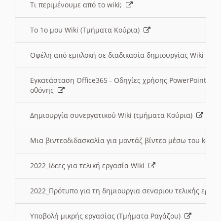
Τι περιμένουμε από το wiki;
Το 1ο μου Wiki (Τμήματα Κούρια)
Οφέλη από εμπλοκή σε διαδικασία δημιουργίας Wiki (Τ
Εγκατάσταση Office365 - Οδηγίες χρήσης PowerPoint γι
οθόνης
Δημιουργία συνεργατικού Wiki (τμήματα Κούρια)
Μια βιντεοδιδασκαλία για μοντάζ βίντεο μέσω του kden
2022_Ιδεες για τελική εργασία Wiki
2022_Πρότυπο για τη δημιουργια σεναριου τελικής εργα
Υποβολή μικρής εργασίας (Τμήματα Ραγάζου)