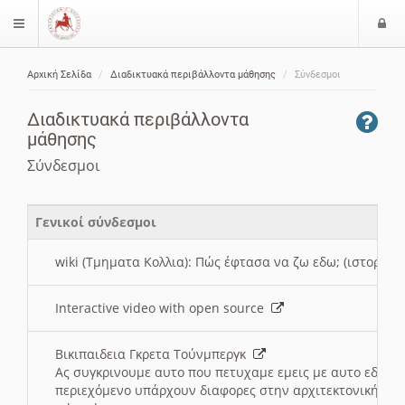
Ε
$langMenu
ί
Αρχική Σελίδα
Διαδικτυακά περιβάλλοντα μάθησης
Σύνδεσμοι
ο
ζήτηση
δ
Διαδικτυακά περιβάλλοντα
ο
μάθησης
ς
Σύνδεσμοι
Γενικοί σύνδεσμοι
wiki (Τμηματα Κολλια): Πώς έφτασα να ζω εδω; (ιστορια)
Interactive video with open source
Βικιπαιδεια Γκρετα Τούνμπεργκ
Ας συγκρινουμε αυτο που πετυχαμε εμεις με αυτο εδω το
περιεχόμενο υπάρχουν διαφορες στην αρχιτεκτονική της