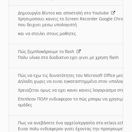
Δημιουργία Βίντεο και αποστολή στο Youtube
Χρησιμοποιει κανεις το Screen Recorder Google Chrome γ
που δειχνει μεσω υπολογιστή
και να στειλει στους μαθητες
Πώς ξεμπλοκάρουμε το flash
Πολυ υλικο στο διαδικτυο εχει γινει με χρηση flash
Πώς να εχω τις δυνατότητες του Microsoft Office μεσω 
Δηλαδη χωρις να ειναι εγκαταστημμένο στον υπολογιστή
Χρειαζεται ομως να εχει κανει κανεις λογαριασμο στη Mic
Επιπλεον ΠΟΛΥ ενδιαφερον το πώς μπορω να χρησιμοποι
ομάδες
Πως να ανεβάσετε ένα αρχείο/εργασία στο eclass.sch.gr
Ειναι πολυ ενδιαφερον γιατι έχοντας την προηγουμενη γ