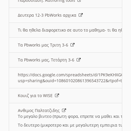
Παρουσιαση: Authoring tools
Δευτερα 12-3 PbWorks αρχικα
Τι θα ηθελα διαφορετικο σε αυτο το μαθημα- τι θα ηθελα
Τα Pbworks μας Τριτη 3-6
Τα Pbworks μας, Τετάρτη 3-6
https://docs.google.com/spreadsheets/d/1PK9eKHXGOJLZ
usp=sharing&ouid=108601020861396543722&rtpof=true
Κουιζ για το WISE
Ανθιμος Παλτατζιδης
Το μεγαλο βιντεο (πρωτη φορα, επρεπε να μαθει και το C
Το δευτερο (μικροτερο και με μεγαλυτερη εμπειρια τωρα)