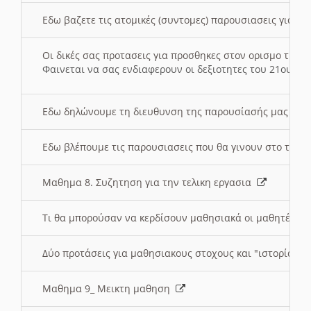
Εδω βαζετε τις ατομικές (συντομες) παρουσιασεις για κ
Οι δικές σας προτασεις για προσθηκες στον ορισμο της
Φαινεται να σας ενδιαφερουν οι δεξιοτητες του 21ου αι
Εδω δηλώνουμε τη διευθυνση της παρουσίασής μας στ
Εδω βλέπουμε τις παρουσιασεις που θα γινουν στο τμη
Μαθημα 8. Συζητηση για την τελικη εργασια
Τι θα μπορούσαν να κερδίσουν μαθησιακά οι μαθητές/τρ
Δύο προτάσεις για μαθησιακους στοχους και "ιστορία" μ
Μαθημα 9_ Μεικτη μαθηση