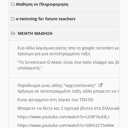
Μαθηση vs Πληροφορηση
e-twinning for future teachers
ΜΕΙΚΤΗ ΜΑΘΗΣΗ
Ενα αλλο λογισμικο (εκτος απο το google recorder) για 
Χρησιμο για μια αντεστραμμένη ταξη
"
To Screencast-O-Matic είναι ένα πολύ ελαφρύ και βασικ
υπολογιστή."
Παραδειγμα μιας αλλης "αρχιτεκτονικης"
Χρήσιμο σε αντεστραμμένη ταξη, αλλα μπορειτε να το πρ
Ειναι φτιαγμενο στη λογικη του TED-ED
Μπορειτε να δειτε και 2 σχετικά βίντεο στα Ελληνικά:
https://www.youtube.com/watch?v=LO9F1kcKB_I
https://www.youtube.com/watch?v=S0Kh2CT5eWw