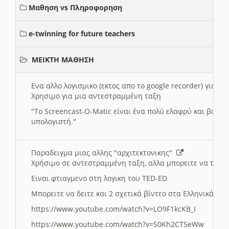
Μαθηση vs Πληροφορηση
e-twinning for future teachers
ΜΕΙΚΤΗ ΜΑΘΗΣΗ
Ενα αλλο λογισμικο (εκτος απο το google recorder) για 
Χρησιμο για μια αντεστραμμένη ταξη
"
To Screencast-O-Matic είναι ένα πολύ ελαφρύ και βασικ
υπολογιστή."
Παραδειγμα μιας αλλης "αρχιτεκτονικης"
Χρήσιμο σε αντεστραμμένη ταξη, αλλα μπορειτε να το πρ
Ειναι φτιαγμενο στη λογικη του TED-ED
Μπορειτε να δειτε και 2 σχετικά βίντεο στα Ελληνικά:
https://www.youtube.com/watch?v=LO9F1kcKB_I
https://www.youtube.com/watch?v=S0Kh2CT5eWw