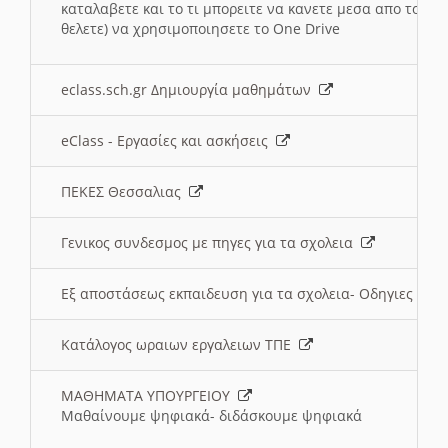
καταλαβετε και το τι μπορειτε να κανετε μεσα απο το σχο
θελετε) να χρησιμοποιησετε το One Drive
eclass.sch.gr Δημιουργία μαθημάτων
eClass - Εργασίες και ασκήσεις
ΠΕΚΕΣ Θεσσαλιας
Γενικος συνδεσμος με πηγες για τα σχολεια
Εξ αποστάσεως εκπαιδευση για τα σχολεια- Οδηγιες
Κατάλογος ωραιων εργαλειων ΤΠΕ
ΜΑΘΗΜΑΤΑ ΥΠΟΥΡΓΕΙΟΥ
Μαθαίνουμε ψηφιακά- διδάσκουμε ψηφιακά