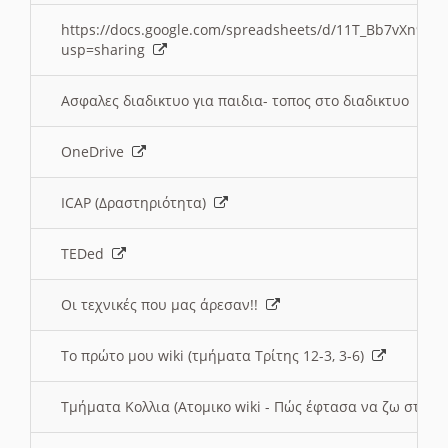
https://docs.google.com/spreadsheets/d/11T_Bb7vXn9
usp=sharing
Ασφαλες διαδικτυο για παιδια- τοπος στο διαδικτυο
OneDrive
ICAP (Δραστηριότητα)
TEDed
Οι τεχνικές που μας άρεσαν!!
Το πρώτο μου wiki (τμήματα Τρίτης 12-3, 3-6)
Τμήματα Κολλια (Ατομικο wiki - Πώς έφτασα να ζω στην 