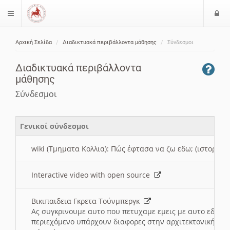
Ε
$langMenu
ί
Αρχική Σελίδα
Διαδικτυακά περιβάλλοντα μάθησης
Σύνδεσμοι
ο
ζήτηση
δ
Διαδικτυακά περιβάλλοντα
ο
μάθησης
ς
Σύνδεσμοι
Γενικοί σύνδεσμοι
wiki (Τμηματα Κολλια): Πώς έφτασα να ζω εδω; (ιστορια)
Interactive video with open source
Βικιπαιδεια Γκρετα Τούνμπεργκ
Ας συγκρινουμε αυτο που πετυχαμε εμεις με αυτο εδω το
περιεχόμενο υπάρχουν διαφορες στην αρχιτεκτονική της