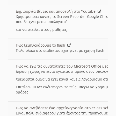
Δημιουργία Βίντεο και αποστολή στο Youtube
Χρησιμοποιει κανεις το Screen Recorder Google Chrome γ
που δειχνει μεσω υπολογιστή
και να στειλει στους μαθητες
Πώς ξεμπλοκάρουμε το flash
Πολυ υλικο στο διαδικτυο εχει γινει με χρηση flash
Πώς να εχω τις δυνατότητες του Microsoft Office μεσω 
Δηλαδη χωρις να ειναι εγκαταστημμένο στον υπολογιστή
Χρειαζεται ομως να εχει κανει κανεις λογαριασμο στη Mic
Επιπλεον ΠΟΛΥ ενδιαφερον το πώς μπορω να χρησιμοποι
ομάδες
Πως να ανεβάσετε ένα αρχείο/εργασία στο eclass.sch.gr
Ειναι πολυ ενδιαφερον γιατι έχοντας την προηγουμενη γ