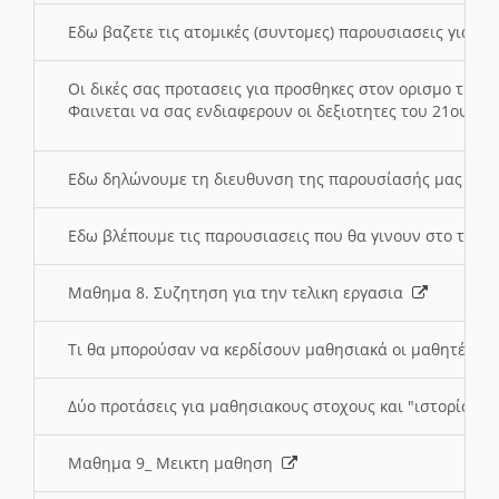
Εδω βαζετε τις ατομικές (συντομες) παρουσιασεις για κ
Οι δικές σας προτασεις για προσθηκες στον ορισμο της
Φαινεται να σας ενδιαφερουν οι δεξιοτητες του 21ου αι
Εδω δηλώνουμε τη διευθυνση της παρουσίασής μας στ
Εδω βλέπουμε τις παρουσιασεις που θα γινουν στο τμη
Μαθημα 8. Συζητηση για την τελικη εργασια
Τι θα μπορούσαν να κερδίσουν μαθησιακά οι μαθητές/τρ
Δύο προτάσεις για μαθησιακους στοχους και "ιστορία" μ
Μαθημα 9_ Μεικτη μαθηση