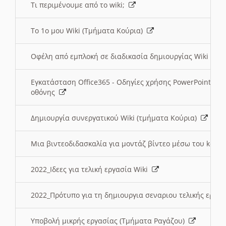
Τι περιμένουμε από το wiki;
Το 1ο μου Wiki (Τμήματα Κούρια)
Οφέλη από εμπλοκή σε διαδικασία δημιουργίας Wiki (Τ
Εγκατάσταση Office365 - Οδηγίες χρήσης PowerPoint γι
οθόνης
Δημιουργία συνεργατικού Wiki (τμήματα Κούρια)
Μια βιντεοδιδασκαλία για μοντάζ βίντεο μέσω του kden
2022_Ιδεες για τελική εργασία Wiki
2022_Πρότυπο για τη δημιουργια σεναριου τελικής εργα
Υποβολή μικρής εργασίας (Τμήματα Ραγάζου)