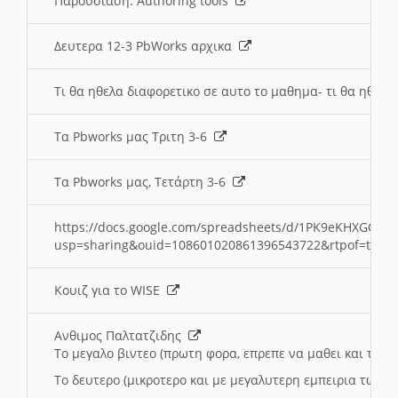
Παρουσιαση: Authoring tools
Δευτερα 12-3 PbWorks αρχικα
Τι θα ηθελα διαφορετικο σε αυτο το μαθημα- τι θα ηθελα
Τα Pbworks μας Τριτη 3-6
Τα Pbworks μας, Τετάρτη 3-6
https://docs.google.com/spreadsheets/d/1PK9eKHXGOJLZ
usp=sharing&ouid=108601020861396543722&rtpof=true
Κουιζ για το WISE
Ανθιμος Παλτατζιδης
Το μεγαλο βιντεο (πρωτη φορα, επρεπε να μαθει και το C
Το δευτερο (μικροτερο και με μεγαλυτερη εμπειρια τωρα)