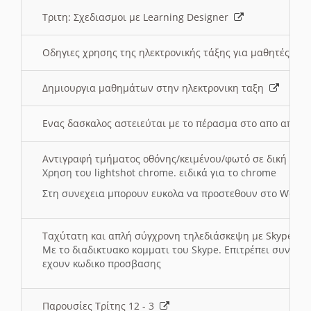
Τριτη: Σχεδιασμοι με Learning Designer
Οδηγιες χρησης της ηλεκτρονικής τάξης για μαθητές
Δημιουργια μαθημάτων στην ηλεκτρονικη ταξη
Ενας δασκαλος αστειεύται με το πέρασμα στο απο αποσ
Αντιγραφή τμήματος οθόνης/κειμένου/φωτό σε δική σας
Χρηση του lightshot chrome. ειδικά για το chrome
Στη συνεχεια μπορουν ευκολα να προστεθουν στο Word 
Ταχύτατη και απλή σύγχρονη τηλεδιάσκεψη με Skype
Με το διαδικτυακο κομματι του Skype. Επιτρέπει συνδε
εχουν κωδικο προσβασης
Παρουσίες Τρίτης 12 - 3