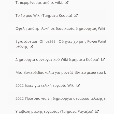
Τι περιμένουμε από το wiki;
Το 1ο μου Wiki (Τμήματα Κούρια)
Οφέλη από εμπλοκή σε διαδικασία δημιουργίας Wiki (Τ
Εγκατάσταση Office365 - Οδηγίες χρήσης PowerPoint γι
οθόνης
Δημιουργία συνεργατικού Wiki (τμήματα Κούρια)
Μια βιντεοδιδασκαλία για μοντάζ βίντεο μέσω του kden
2022_Ιδεες για τελική εργασία Wiki
2022_Πρότυπο για τη δημιουργια σεναριου τελικής εργα
Υποβολή μικρής εργασίας (Τμήματα Ραγάζου)