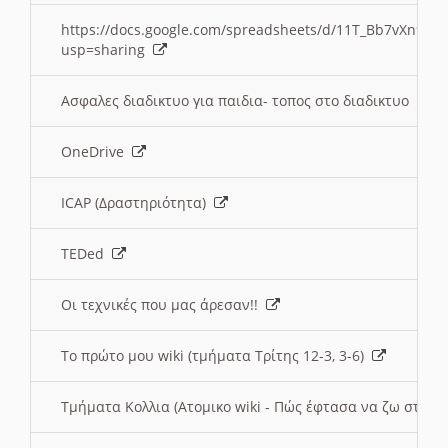
https://docs.google.com/spreadsheets/d/11T_Bb7vXn9
usp=sharing
Ασφαλες διαδικτυο για παιδια- τοπος στο διαδικτυο
OneDrive
ICAP (Δραστηριότητα)
TEDed
Οι τεχνικές που μας άρεσαν!!
Το πρώτο μου wiki (τμήματα Τρίτης 12-3, 3-6)
Τμήματα Κολλια (Ατομικο wiki - Πώς έφτασα να ζω στην 