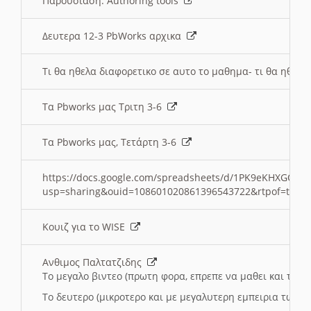
Παρουσιαση: Authoring tools
Δευτερα 12-3 PbWorks αρχικα
Τι θα ηθελα διαφορετικο σε αυτο το μαθημα- τι θα ηθελα
Τα Pbworks μας Τριτη 3-6
Τα Pbworks μας, Τετάρτη 3-6
https://docs.google.com/spreadsheets/d/1PK9eKHXGOJLZ
usp=sharing&ouid=108601020861396543722&rtpof=true
Κουιζ για το WISE
Ανθιμος Παλτατζιδης
Το μεγαλο βιντεο (πρωτη φορα, επρεπε να μαθει και το C
Το δευτερο (μικροτερο και με μεγαλυτερη εμπειρια τωρα)