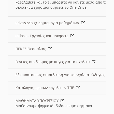
καταλαβετε και το τι μπορειτε να κανετε μεσα απο το σχο
θελετε) να χρησιμοποιησετε το One Drive
eclass.sch.gr Δημιουργία μαθημάτων
eClass - Εργασίες και ασκήσεις
ΠΕΚΕΣ Θεσσαλιας
Γενικος συνδεσμος με πηγες για τα σχολεια
Εξ αποστάσεως εκπαιδευση για τα σχολεια- Οδηγιες
Κατάλογος ωραιων εργαλειων ΤΠΕ
ΜΑΘΗΜΑΤΑ ΥΠΟΥΡΓΕΙΟΥ
Μαθαίνουμε ψηφιακά- διδάσκουμε ψηφιακά