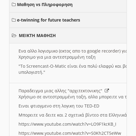
Μαθηση vs Πληροφορηση
e-twinning for future teachers
ΜΕΙΚΤΗ ΜΑΘΗΣΗ
Ενα αλλο λογισμικο (εκτος απο το google recorder) για 
Χρησιμο για μια αντεστραμμένη ταξη
"
To Screencast-O-Matic είναι ένα πολύ ελαφρύ και βασικ
υπολογιστή."
Παραδειγμα μιας αλλης "αρχιτεκτονικης"
Χρήσιμο σε αντεστραμμένη ταξη, αλλα μπορειτε να το πρ
Ειναι φτιαγμενο στη λογικη του TED-ED
Μπορειτε να δειτε και 2 σχετικά βίντεο στα Ελληνικά:
https://www.youtube.com/watch?v=LO9F1kcKB_I
https://www.youtube.com/watch?v=S0Kh2CT5eWw