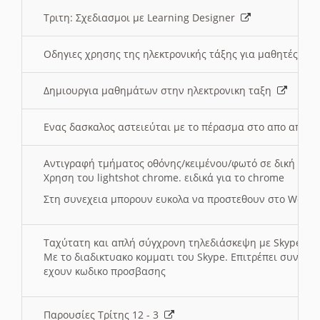
Τριτη: Σχεδιασμοι με Learning Designer
Οδηγιες χρησης της ηλεκτρονικής τάξης για μαθητές
Δημιουργια μαθημάτων στην ηλεκτρονικη ταξη
Ενας δασκαλος αστειεύται με το πέρασμα στο απο αποσ
Αντιγραφή τμήματος οθόνης/κειμένου/φωτό σε δική σας
Χρηση του lightshot chrome. ειδικά για το chrome
Στη συνεχεια μπορουν ευκολα να προστεθουν στο Word 
Ταχύτατη και απλή σύγχρονη τηλεδιάσκεψη με Skype
Με το διαδικτυακο κομματι του Skype. Επιτρέπει συνδε
εχουν κωδικο προσβασης
Παρουσίες Τρίτης 12 - 3