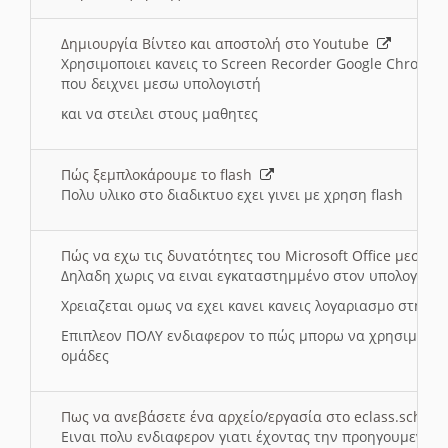
Δημιουργία Βίντεο και αποστολή στο Youtube
Χρησιμοποιει κανεις το Screen Recorder Google Chrome γ
που δειχνει μεσω υπολογιστή
και να στειλει στους μαθητες
Πώς ξεμπλοκάρουμε το flash
Πολυ υλικο στο διαδικτυο εχει γινει με χρηση flash
Πώς να εχω τις δυνατότητες του Microsoft Office μεσω 
Δηλαδη χωρις να ειναι εγκαταστημμένο στον υπολογιστή
Χρειαζεται ομως να εχει κανει κανεις λογαριασμο στη Mic
Επιπλεον ΠΟΛΥ ενδιαφερον το πώς μπορω να χρησιμοποι
ομάδες
Πως να ανεβάσετε ένα αρχείο/εργασία στο eclass.sch.gr
Ειναι πολυ ενδιαφερον γιατι έχοντας την προηγουμενη γ