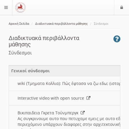
Ε
$langMenu
ί
Αρχική Σελίδα
Διαδικτυακά περιβάλλοντα μάθησης
Σύνδεσμοι
ο
ζήτηση
δ
Διαδικτυακά περιβάλλοντα
ο
μάθησης
ς
Σύνδεσμοι
Γενικοί σύνδεσμοι
wiki (Τμηματα Κολλια): Πώς έφτασα να ζω εδω; (ιστορια)
Interactive video with open source
Βικιπαιδεια Γκρετα Τούνμπεργκ
Ας συγκρινουμε αυτο που πετυχαμε εμεις με αυτο εδω το
περιεχόμενο υπάρχουν διαφορες στην αρχιτεκτονική της