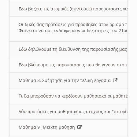
Εδω βαζετε τις ατομικές (συντομες) παρουσιασεις για κ
Οι δικές σας προτασεις για προσθηκες στον ορισμο της
Φαινεται να σας ενδιαφερουν οι δεξιοτητες του 21ου αι
Εδω δηλώνουμε τη διευθυνση της παρουσίασής μας στ
Εδω βλέπουμε τις παρουσιασεις που θα γινουν στο τμη
Μαθημα 8. Συζητηση για την τελικη εργασια
Τι θα μπορούσαν να κερδίσουν μαθησιακά οι μαθητές/τρ
Δύο προτάσεις για μαθησιακους στοχους και "ιστορία" μ
Μαθημα 9_ Μεικτη μαθηση