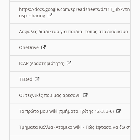
https://docs.google.com/spreadsheets/d/11T_Bb7vXn9
usp=sharing
Ασφαλες διαδικτυο για παιδια- τοπος στο διαδικτυο
OneDrive
ICAP (Δραστηριότητα)
TEDed
Οι τεχνικές που μας άρεσαν!!
Το πρώτο μου wiki (τμήματα Τρίτης 12-3, 3-6)
Τμήματα Κολλια (Ατομικο wiki - Πώς έφτασα να ζω στην 