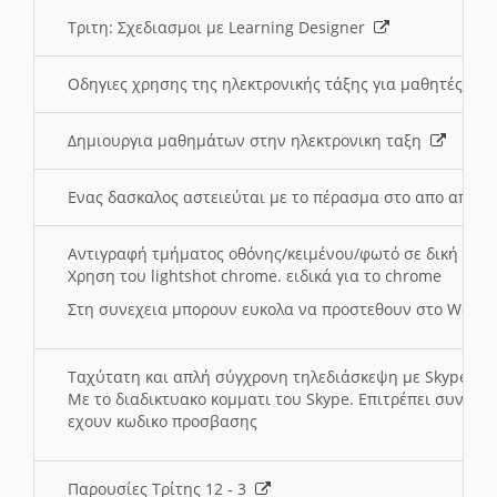
Τριτη: Σχεδιασμοι με Learning Designer
Οδηγιες χρησης της ηλεκτρονικής τάξης για μαθητές
Δημιουργια μαθημάτων στην ηλεκτρονικη ταξη
Ενας δασκαλος αστειεύται με το πέρασμα στο απο αποσ
Αντιγραφή τμήματος οθόνης/κειμένου/φωτό σε δική σας
Χρηση του lightshot chrome. ειδικά για το chrome
Στη συνεχεια μπορουν ευκολα να προστεθουν στο Word 
Ταχύτατη και απλή σύγχρονη τηλεδιάσκεψη με Skype
Με το διαδικτυακο κομματι του Skype. Επιτρέπει συνδε
εχουν κωδικο προσβασης
Παρουσίες Τρίτης 12 - 3