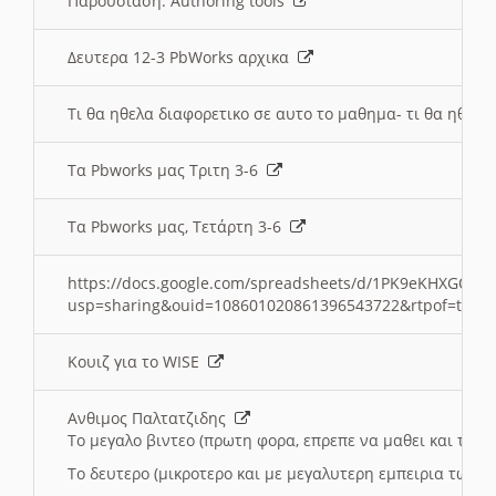
Παρουσιαση: Authoring tools
Δευτερα 12-3 PbWorks αρχικα
Τι θα ηθελα διαφορετικο σε αυτο το μαθημα- τι θα ηθελα
Τα Pbworks μας Τριτη 3-6
Τα Pbworks μας, Τετάρτη 3-6
https://docs.google.com/spreadsheets/d/1PK9eKHXGOJLZ
usp=sharing&ouid=108601020861396543722&rtpof=true
Κουιζ για το WISE
Ανθιμος Παλτατζιδης
Το μεγαλο βιντεο (πρωτη φορα, επρεπε να μαθει και το C
Το δευτερο (μικροτερο και με μεγαλυτερη εμπειρια τωρα)