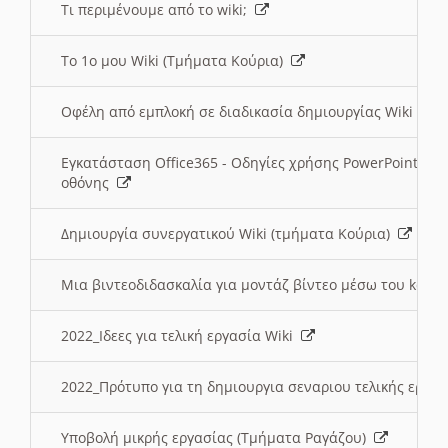
Τι περιμένουμε από το wiki;
Το 1ο μου Wiki (Τμήματα Κούρια)
Οφέλη από εμπλοκή σε διαδικασία δημιουργίας Wiki (Τ
Εγκατάσταση Office365 - Οδηγίες χρήσης PowerPoint γι
οθόνης
Δημιουργία συνεργατικού Wiki (τμήματα Κούρια)
Μια βιντεοδιδασκαλία για μοντάζ βίντεο μέσω του kden
2022_Ιδεες για τελική εργασία Wiki
2022_Πρότυπο για τη δημιουργια σεναριου τελικής εργα
Υποβολή μικρής εργασίας (Τμήματα Ραγάζου)