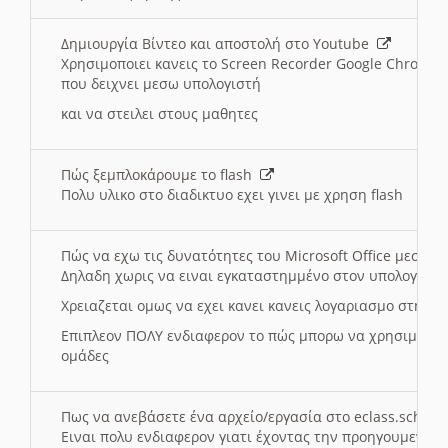
Δημιουργία Βίντεο και αποστολή στο Youtube
Χρησιμοποιει κανεις το Screen Recorder Google Chrome γ
που δειχνει μεσω υπολογιστή
και να στειλει στους μαθητες
Πώς ξεμπλοκάρουμε το flash
Πολυ υλικο στο διαδικτυο εχει γινει με χρηση flash
Πώς να εχω τις δυνατότητες του Microsoft Office μεσω 
Δηλαδη χωρις να ειναι εγκαταστημμένο στον υπολογιστή
Χρειαζεται ομως να εχει κανει κανεις λογαριασμο στη Mic
Επιπλεον ΠΟΛΥ ενδιαφερον το πώς μπορω να χρησιμοποι
ομάδες
Πως να ανεβάσετε ένα αρχείο/εργασία στο eclass.sch.gr
Ειναι πολυ ενδιαφερον γιατι έχοντας την προηγουμενη γ