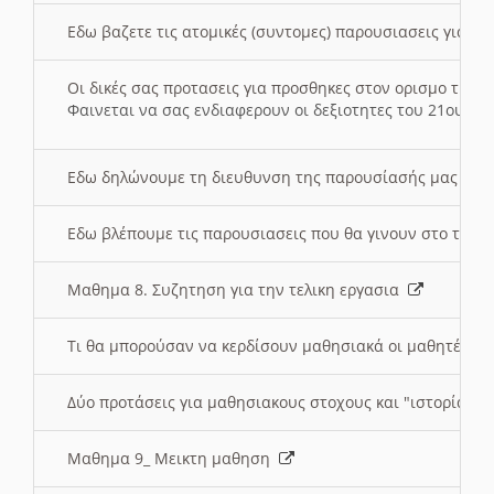
Εδω βαζετε τις ατομικές (συντομες) παρουσιασεις για κ
Οι δικές σας προτασεις για προσθηκες στον ορισμο της
Φαινεται να σας ενδιαφερουν οι δεξιοτητες του 21ου αι
Εδω δηλώνουμε τη διευθυνση της παρουσίασής μας στ
Εδω βλέπουμε τις παρουσιασεις που θα γινουν στο τμη
Μαθημα 8. Συζητηση για την τελικη εργασια
Τι θα μπορούσαν να κερδίσουν μαθησιακά οι μαθητές/τρ
Δύο προτάσεις για μαθησιακους στοχους και "ιστορία" μ
Μαθημα 9_ Μεικτη μαθηση