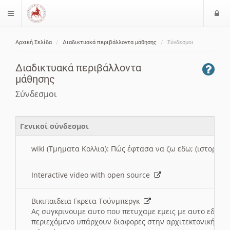
Ε
$langMenu
ί
Αρχική Σελίδα
Διαδικτυακά περιβάλλοντα μάθησης
Σύνδεσμοι
ο
ζήτηση
δ
Διαδικτυακά περιβάλλοντα
ο
μάθησης
ς
Σύνδεσμοι
Γενικοί σύνδεσμοι
wiki (Τμηματα Κολλια): Πώς έφτασα να ζω εδω; (ιστορια)
Interactive video with open source
Βικιπαιδεια Γκρετα Τούνμπεργκ
Ας συγκρινουμε αυτο που πετυχαμε εμεις με αυτο εδω το
περιεχόμενο υπάρχουν διαφορες στην αρχιτεκτονική της