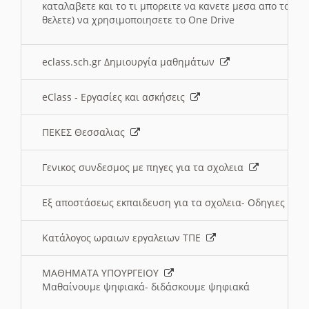
καταλαβετε και το τι μπορειτε να κανετε μεσα απο το σχο
θελετε) να χρησιμοποιησετε το One Drive
eclass.sch.gr Δημιουργία μαθημάτων
eClass - Εργασίες και ασκήσεις
ΠΕΚΕΣ Θεσσαλιας
Γενικος συνδεσμος με πηγες για τα σχολεια
Εξ αποστάσεως εκπαιδευση για τα σχολεια- Οδηγιες
Κατάλογος ωραιων εργαλειων ΤΠΕ
ΜΑΘΗΜΑΤΑ ΥΠΟΥΡΓΕΙΟΥ
Μαθαίνουμε ψηφιακά- διδάσκουμε ψηφιακά