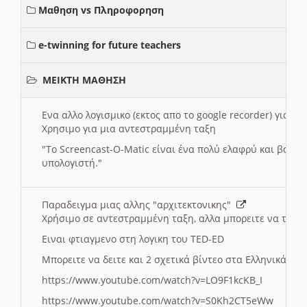
Μαθηση vs Πληροφορηση
e-twinning for future teachers
ΜΕΙΚΤΗ ΜΑΘΗΣΗ
Ενα αλλο λογισμικο (εκτος απο το google recorder) για 
Χρησιμο για μια αντεστραμμένη ταξη
"
To Screencast-O-Matic είναι ένα πολύ ελαφρύ και βασικ
υπολογιστή."
Παραδειγμα μιας αλλης "αρχιτεκτονικης"
Χρήσιμο σε αντεστραμμένη ταξη, αλλα μπορειτε να το πρ
Ειναι φτιαγμενο στη λογικη του TED-ED
Μπορειτε να δειτε και 2 σχετικά βίντεο στα Ελληνικά:
https://www.youtube.com/watch?v=LO9F1kcKB_I
https://www.youtube.com/watch?v=S0Kh2CT5eWw