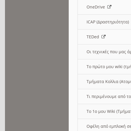
OneDrive
ICAP (Δραστηριότητα
TEDed
Οι τεχνικές που μας 
Το πρώτο μου wiki (τμ
Τμήματα Κολλια (Ατομ
Τι περιμένουμε από το
Το 1ο μου Wiki (Τμήμ
Οφέλη από εμπλοκή σε