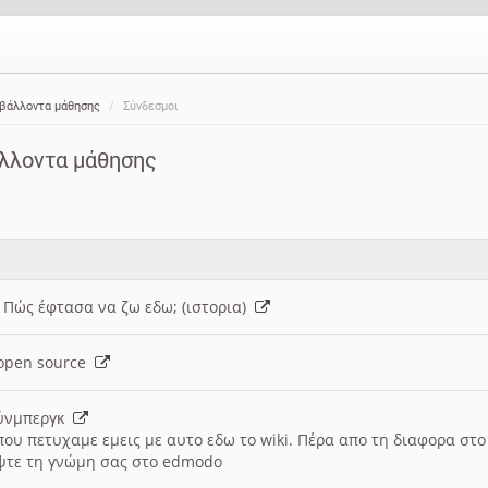
ιβάλλοντα μάθησης
Σύνδεσμοι
άλλοντα μάθησης
: Πώς έφτασα να ζω εδω; (ιστορια)
h open source
ούνμπεργκ
που πετυχαμε εμεις με αυτο εδω το wiki. Πέρα απο τη διαφορα στ
ψτε τη γνώμη σας στο edmodo