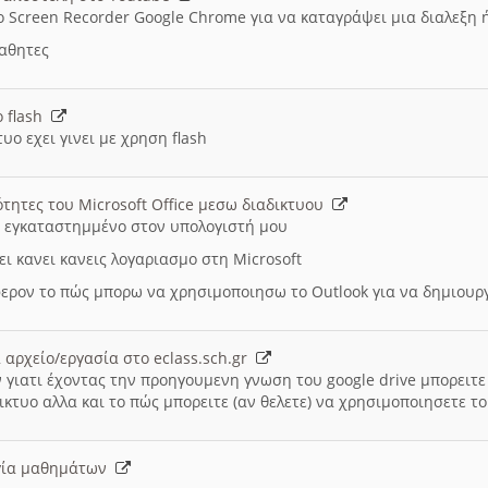
ο Screen Recorder Google Chrome για να καταγράψει μια διαλεξη 
μαθητες
ο flash
υο εχει γινει με χρηση flash
ότητες του Microsoft Office μεσω διαδικτυου
ι εγκαταστημμένο στον υπολογιστή μου
ει κανει κανεις λογαριασμο στη Microsoft
ερον το πώς μπορω να χρησιμοποιησω το Outlook για να δημιου
 αρχείο/εργασία στο eclass.sch.gr
 γιατι έχοντας την προηγουμενη γνωση του google drive μπορειτε 
ικτυο αλλα και το πώς μπορειτε (αν θελετε) να χρησιμοποιησετε το
υργία μαθημάτων