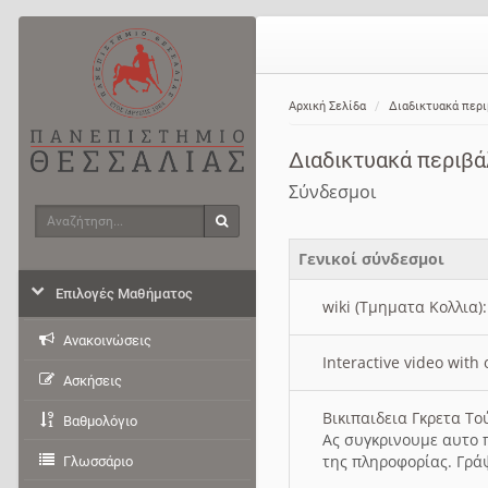
Αρχική Σελίδα
Διαδικτυακά περ
Διαδικτυακά περιβ
Σύνδεσμοι
Αναζήτηση
Αναζήτηση
Γενικοί σύνδεσμοι
Επιλογές Μαθήματος
wiki (Τμηματα Κολλια)
Ανακοινώσεις
Interactive video wit
Ασκήσεις
Βικιπαιδεια Γκρετα Τ
Βαθμολόγιο
Ας συγκρινουμε αυτο 
της πληροφορίας. Γρά
Γλωσσάριο