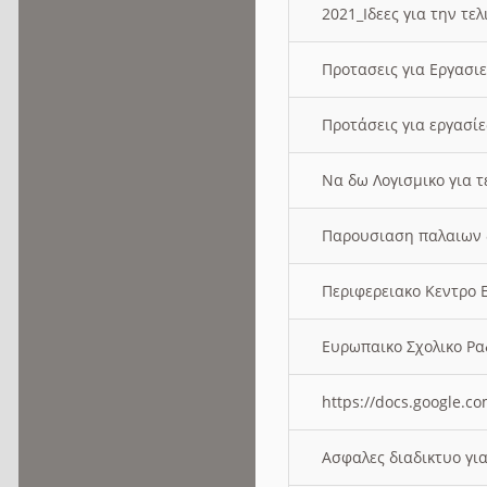
2021_Ιδεες για την τε
Προτασεις για Εργασι
Προτάσεις για εργασ
Να δω Λογισμικο για 
Παρουσιαση παλαιων 
Περιφερειακο Κεντρο
Ευρωπαικο Σχολικο 
https://docs.google
Ασφαλες διαδικτυο γι