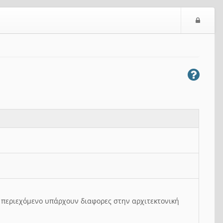
Ε
ί
σ
ο
δ
ο
ς
ο περιεχόμενο υπάρχουν διαφορες στην αρχιτεκτονική