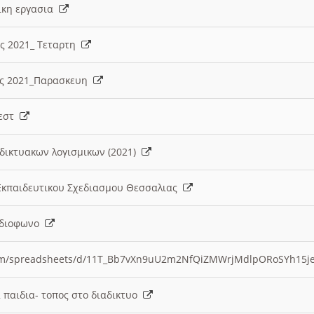
λικη εργασια
ες 2021_ Τεταρτη
ίες 2021_Παρασκευη
τεστ
δικτυακων λογισμικων (2021)
 Εκπαιδευτικου Σχεδιασμου Θεσσαλιας
Ραδιοφωνο
.com/spreadsheets/d/11T_Bb7vXn9uU2m2NfQiZMWrjMdlpORoSYh15j
α παιδια- τοπος στο διαδικτυο