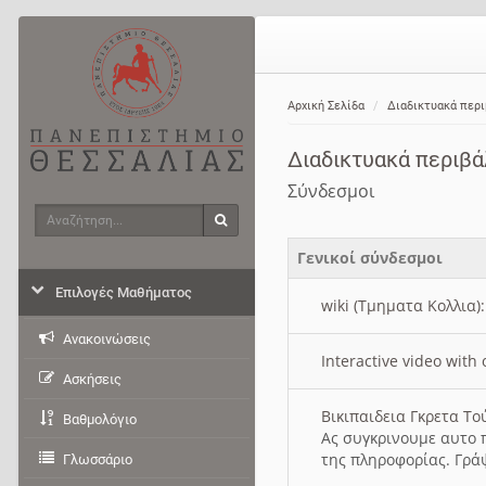
Αρχική Σελίδα
Διαδικτυακά περ
Διαδικτυακά περιβ
Σύνδεσμοι
Αναζήτηση
Αναζήτηση
Γενικοί σύνδεσμοι
Επιλογές Μαθήματος
wiki (Τμηματα Κολλια)
Ανακοινώσεις
Interactive video wit
Ασκήσεις
Βικιπαιδεια Γκρετα Τ
Βαθμολόγιο
Ας συγκρινουμε αυτο 
της πληροφορίας. Γρά
Γλωσσάριο