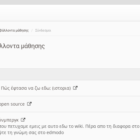
ιβάλλοντα μάθησης
Σύνδεσμοι
άλλοντα μάθησης
: Πώς έφτασα να ζω εδω; (ιστορια)
h open source
ούνμπεργκ
που πετυχαμε εμεις με αυτο εδω το wiki. Πέρα απο τη διαφορα στ
ψτε τη γνώμη σας στο edmodo