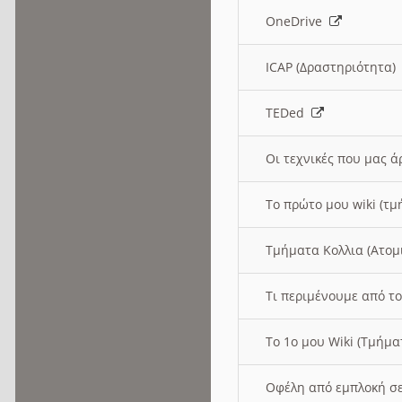
OneDrive
ICAP (Δραστηριότητα
TEDed
Οι τεχνικές που μας 
Το πρώτο μου wiki (τμ
Τμήματα Κολλια (Ατομ
Τι περιμένουμε από το
Το 1ο μου Wiki (Τμήμ
Οφέλη από εμπλοκή σε