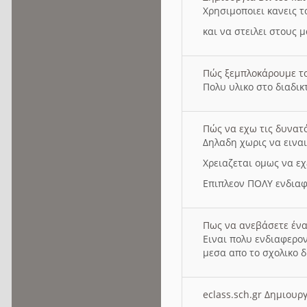
Χρησιμοποιει κανεις τ
και να στειλει στους 
Πώς ξεμπλοκάρουμε τ
Πολυ υλικο στο διαδικτ
Πώς να εχω τις δυνατ
Δηλαδη χωρις να εινα
Χρειαζεται ομως να εχ
Επιπλεον ΠΟΛΥ ενδιαφ
Πως να ανεβάσετε ένα
Ειναι πολυ ενδιαφερον
μεσα απο το σχολικο δ
eclass.sch.gr Δημιο