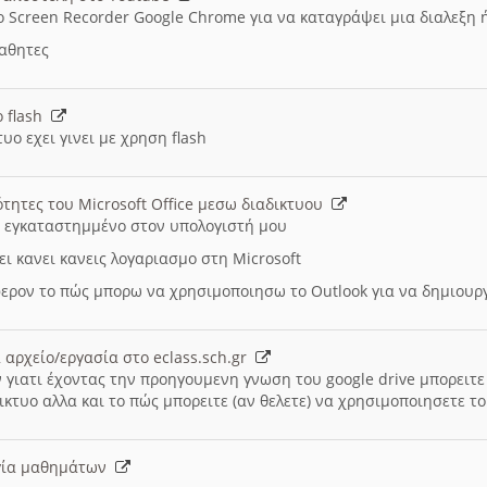
ο Screen Recorder Google Chrome για να καταγράψει μια διαλεξη 
μαθητες
ο flash
υο εχει γινει με χρηση flash
ότητες του Microsoft Office μεσω διαδικτυου
ι εγκαταστημμένο στον υπολογιστή μου
ει κανει κανεις λογαριασμο στη Microsoft
ερον το πώς μπορω να χρησιμοποιησω το Outlook για να δημιου
 αρχείο/εργασία στο eclass.sch.gr
 γιατι έχοντας την προηγουμενη γνωση του google drive μπορειτε 
ικτυο αλλα και το πώς μπορειτε (αν θελετε) να χρησιμοποιησετε το
υργία μαθημάτων