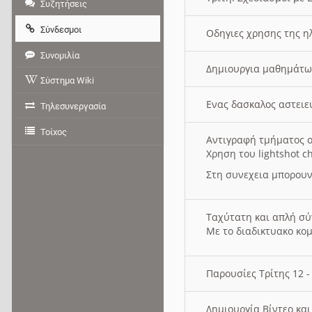
Συζητήσεις
Σύνδεσμοι
Οδηγιες χρησης της η
Συνομιλία
Δημιουργια μαθημάτω
Σύστημα Wiki
Ενας δασκαλος αστει
Τηλεσυνεργασία
Τοίχος
Αντιγραφή τμήματος ο
Χρηση του lightshot c
Στη συνεχεια μπορουν
Ταχύτατη και απλή σ
Με το διαδικτυακο κο
Παρουσίες Τρίτης 12 
Δημιουργία Βίντεο κα