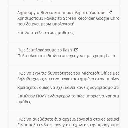
Δημιουργία Βίντεο και αποστολή στο Youtube
Χρησιμοποιει κανεις το Screen Recorder Google Chrome γ
που δειχνει μεσω υπολογιστή
και να στειλει στους μαθητες
Πώς ξεμπλοκάρουμε το flash
Πολυ υλικο στο διαδικτυο εχει γινει με χρηση flash
Πώς να εχω τις δυνατότητες του Microsoft Office μεσω 
Δηλαδη χωρις να ειναι εγκαταστημμένο στον υπολογιστή
Χρειαζεται ομως να εχει κανει κανεις λογαριασμο στη Mic
Επιπλεον ΠΟΛΥ ενδιαφερον το πώς μπορω να χρησιμοποι
ομάδες
Πως να ανεβάσετε ένα αρχείο/εργασία στο eclass.sch.gr
Ειναι πολυ ενδιαφερον γιατι έχοντας την προηγουμενη γ