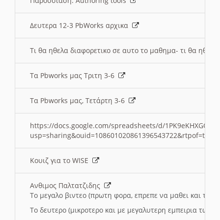
Παρουσιαση: Authoring tools
Δευτερα 12-3 PbWorks αρχικα
Τι θα ηθελα διαφορετικο σε αυτο το μαθημα- τι θα ηθελα
Τα Pbworks μας Τριτη 3-6
Τα Pbworks μας, Τετάρτη 3-6
https://docs.google.com/spreadsheets/d/1PK9eKHXGOJLZ
usp=sharing&ouid=108601020861396543722&rtpof=true
Κουιζ για το WISE
Ανθιμος Παλτατζιδης
Το μεγαλο βιντεο (πρωτη φορα, επρεπε να μαθει και το C
Το δευτερο (μικροτερο και με μεγαλυτερη εμπειρια τωρα)