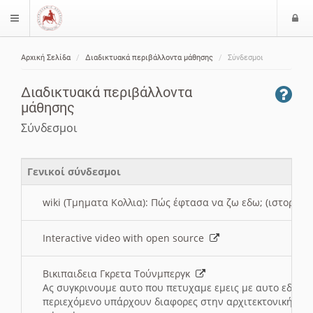
Ε
$langMenu
ί
Αρχική Σελίδα
Διαδικτυακά περιβάλλοντα μάθησης
Σύνδεσμοι
ο
ζήτηση
δ
Διαδικτυακά περιβάλλοντα
ο
μάθησης
ς
Σύνδεσμοι
Γενικοί σύνδεσμοι
wiki (Τμηματα Κολλια): Πώς έφτασα να ζω εδω; (ιστορια)
Interactive video with open source
Βικιπαιδεια Γκρετα Τούνμπεργκ
Ας συγκρινουμε αυτο που πετυχαμε εμεις με αυτο εδω το
περιεχόμενο υπάρχουν διαφορες στην αρχιτεκτονική της