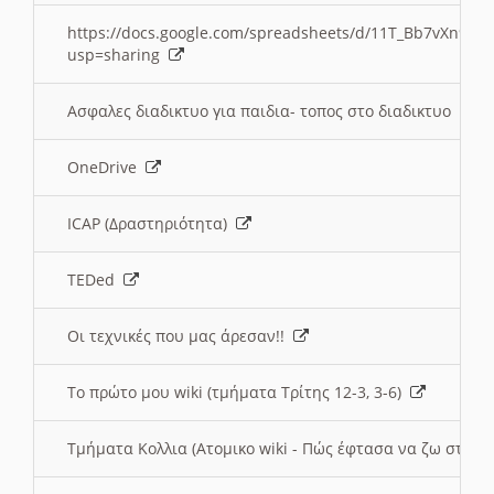
https://docs.google.com/spreadsheets/d/11T_Bb7vXn9
usp=sharing
Ασφαλες διαδικτυο για παιδια- τοπος στο διαδικτυο
OneDrive
ICAP (Δραστηριότητα)
TEDed
Οι τεχνικές που μας άρεσαν!!
Το πρώτο μου wiki (τμήματα Τρίτης 12-3, 3-6)
Τμήματα Κολλια (Ατομικο wiki - Πώς έφτασα να ζω στην 