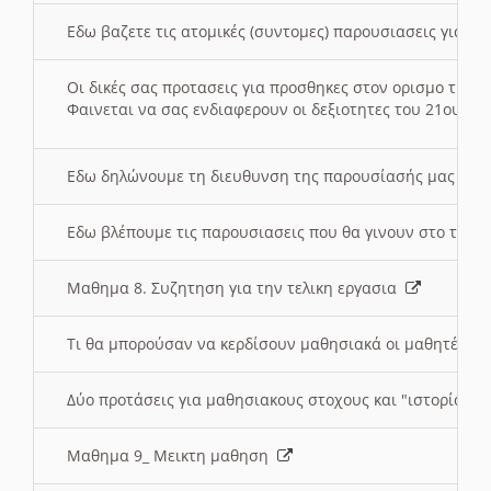
Εδω βαζετε τις ατομικές (συντομες) παρουσιασεις για κ
Οι δικές σας προτασεις για προσθηκες στον ορισμο της
Φαινεται να σας ενδιαφερουν οι δεξιοτητες του 21ου αι
Εδω δηλώνουμε τη διευθυνση της παρουσίασής μας στ
Εδω βλέπουμε τις παρουσιασεις που θα γινουν στο τμη
Μαθημα 8. Συζητηση για την τελικη εργασια
Τι θα μπορούσαν να κερδίσουν μαθησιακά οι μαθητές/τρ
Δύο προτάσεις για μαθησιακους στοχους και "ιστορία" μ
Μαθημα 9_ Μεικτη μαθηση