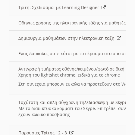
Τριτη: Σχεδιασμοι με Learning Designer
Οδηγιες χρησης της ηλεκτρονικής τάξης για μαθητές
Δημιουργια μαθημάτων στην ηλεκτρονικη ταξη
Ενας δασκαλος αστειεύται με το πέρασμα στο απο αποσ
Αντιγραφή τμήματος οθόνης/κειμένου/φωτό σε δική σας
Χρηση του lightshot chrome. ειδικά για το chrome
Στη συνεχεια μπορουν ευκολα να προστεθουν στο Word 
Ταχύτατη και απλή σύγχρονη τηλεδιάσκεψη με Skype
Με το διαδικτυακο κομματι του Skype. Επιτρέπει συνδε
εχουν κωδικο προσβασης
Παρουσίες Τρίτης 12 - 3