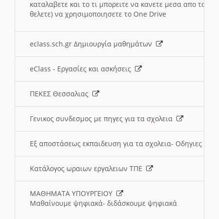
καταλαβετε και το τι μπορειτε να κανετε μεσα απο το σχο
θελετε) να χρησιμοποιησετε το One Drive
eclass.sch.gr Δημιουργία μαθημάτων
eClass - Εργασίες και ασκήσεις
ΠΕΚΕΣ Θεσσαλιας
Γενικος συνδεσμος με πηγες για τα σχολεια
Εξ αποστάσεως εκπαιδευση για τα σχολεια- Οδηγιες
Κατάλογος ωραιων εργαλειων ΤΠΕ
ΜΑΘΗΜΑΤΑ ΥΠΟΥΡΓΕΙΟΥ
Μαθαίνουμε ψηφιακά- διδάσκουμε ψηφιακά