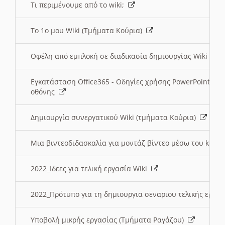
Τι περιμένουμε από το wiki;
Το 1ο μου Wiki (Τμήματα Κούρια)
Οφέλη από εμπλοκή σε διαδικασία δημιουργίας Wiki (Τ
Εγκατάσταση Office365 - Οδηγίες χρήσης PowerPoint γι
οθόνης
Δημιουργία συνεργατικού Wiki (τμήματα Κούρια)
Μια βιντεοδιδασκαλία για μοντάζ βίντεο μέσω του kden
2022_Ιδεες για τελική εργασία Wiki
2022_Πρότυπο για τη δημιουργια σεναριου τελικής εργα
Υποβολή μικρής εργασίας (Τμήματα Ραγάζου)