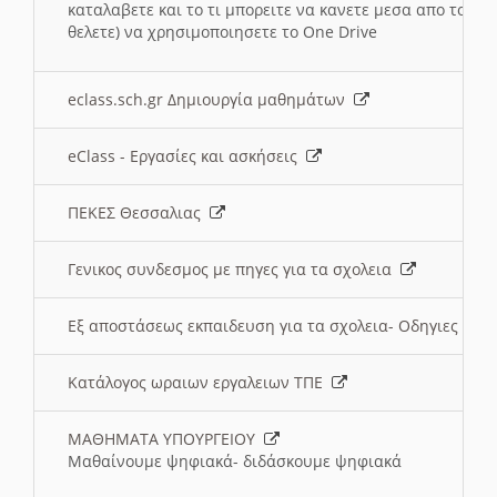
καταλαβετε και το τι μπορειτε να κανετε μεσα απο το σχο
θελετε) να χρησιμοποιησετε το One Drive
eclass.sch.gr Δημιουργία μαθημάτων
eClass - Εργασίες και ασκήσεις
ΠΕΚΕΣ Θεσσαλιας
Γενικος συνδεσμος με πηγες για τα σχολεια
Εξ αποστάσεως εκπαιδευση για τα σχολεια- Οδηγιες
Κατάλογος ωραιων εργαλειων ΤΠΕ
ΜΑΘΗΜΑΤΑ ΥΠΟΥΡΓΕΙΟΥ
Μαθαίνουμε ψηφιακά- διδάσκουμε ψηφιακά