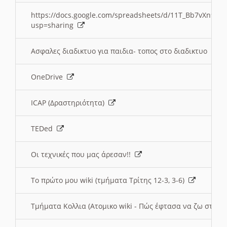
https://docs.google.com/spreadsheets/d/11T_Bb7vXn9
usp=sharing
Ασφαλες διαδικτυο για παιδια- τοπος στο διαδικτυο
OneDrive
ICAP (Δραστηριότητα)
TEDed
Οι τεχνικές που μας άρεσαν!!
Το πρώτο μου wiki (τμήματα Τρίτης 12-3, 3-6)
Τμήματα Κολλια (Ατομικο wiki - Πώς έφτασα να ζω στην 