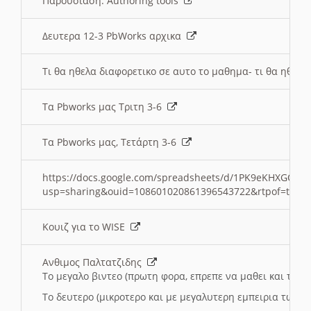
Παρουσιαση: Authoring tools
Δευτερα 12-3 PbWorks αρχικα
Τι θα ηθελα διαφορετικο σε αυτο το μαθημα- τι θα ηθελα
Τα Pbworks μας Τριτη 3-6
Τα Pbworks μας, Τετάρτη 3-6
https://docs.google.com/spreadsheets/d/1PK9eKHXGOJLZ
usp=sharing&ouid=108601020861396543722&rtpof=true
Κουιζ για το WISE
Ανθιμος Παλτατζιδης
Το μεγαλο βιντεο (πρωτη φορα, επρεπε να μαθει και το C
Το δευτερο (μικροτερο και με μεγαλυτερη εμπειρια τωρα)