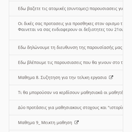
Εδω βαζετε τις ατομικές (συντομες) παρουσιασεις για κ
Οι δικές σας προτασεις για προσθηκες στον ορισμο της
Φαινεται να σας ενδιαφερουν οι δεξιοτητες του 21ου αι
Εδω δηλώνουμε τη διευθυνση της παρουσίασής μας στ
Εδω βλέπουμε τις παρουσιασεις που θα γινουν στο τμη
Μαθημα 8. Συζητηση για την τελικη εργασια
Τι θα μπορούσαν να κερδίσουν μαθησιακά οι μαθητές/τρ
Δύο προτάσεις για μαθησιακους στοχους και "ιστορία" μ
Μαθημα 9_ Μεικτη μαθηση