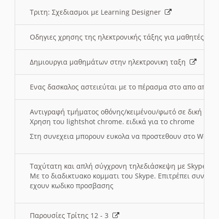
Τριτη: Σχεδιασμοι με Learning Designer
Οδηγιες χρησης της ηλεκτρονικής τάξης για μαθητές
Δημιουργια μαθημάτων στην ηλεκτρονικη ταξη
Ενας δασκαλος αστειεύται με το πέρασμα στο απο αποσ
Αντιγραφή τμήματος οθόνης/κειμένου/φωτό σε δική σας
Χρηση του lightshot chrome. ειδικά για το chrome
Στη συνεχεια μπορουν ευκολα να προστεθουν στο Word 
Ταχύτατη και απλή σύγχρονη τηλεδιάσκεψη με Skype
Με το διαδικτυακο κομματι του Skype. Επιτρέπει συνδε
εχουν κωδικο προσβασης
Παρουσίες Τρίτης 12 - 3