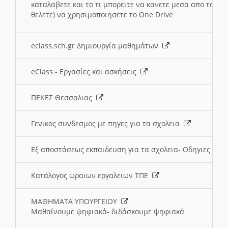
καταλαβετε και το τι μπορειτε να κανετε μεσα απο το σχο
θελετε) να χρησιμοποιησετε το One Drive
eclass.sch.gr Δημιουργία μαθημάτων
eClass - Εργασίες και ασκήσεις
ΠΕΚΕΣ Θεσσαλιας
Γενικος συνδεσμος με πηγες για τα σχολεια
Εξ αποστάσεως εκπαιδευση για τα σχολεια- Οδηγιες
Κατάλογος ωραιων εργαλειων ΤΠΕ
ΜΑΘΗΜΑΤΑ ΥΠΟΥΡΓΕΙΟΥ
Μαθαίνουμε ψηφιακά- διδάσκουμε ψηφιακά