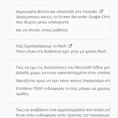
Δημιουργία Βίντεο και αποστολή στο Youtube
Χρησιμοποιει κανεις το Screen Recorder Google Chrome γ
που δειχνει μεσω υπολογιστή
και να στειλει στους μαθητες
Πώς ξεμπλοκάρουμε το flash
Πολυ υλικο στο διαδικτυο εχει γινει με χρηση flash
Πώς να εχω τις δυνατότητες του Microsoft Office μεσω 
Δηλαδη χωρις να ειναι εγκαταστημμένο στον υπολογιστή
Χρειαζεται ομως να εχει κανει κανεις λογαριασμο στη Mic
Επιπλεον ΠΟΛΥ ενδιαφερον το πώς μπορω να χρησιμοποι
ομάδες
Πως να ανεβάσετε ένα αρχείο/εργασία στο eclass.sch.gr
Ειναι πολυ ενδιαφερον γιατι έχοντας την προηγουμενη γ