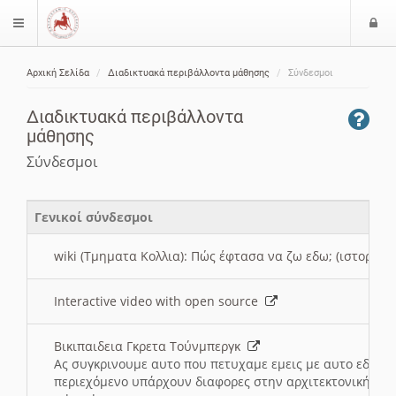
Ε
$langMenu
ί
Αρχική Σελίδα
Διαδικτυακά περιβάλλοντα μάθησης
Σύνδεσμοι
ο
ζήτηση
δ
Διαδικτυακά περιβάλλοντα
ο
μάθησης
ς
Σύνδεσμοι
Γενικοί σύνδεσμοι
wiki (Τμηματα Κολλια): Πώς έφτασα να ζω εδω; (ιστορια)
Interactive video with open source
Βικιπαιδεια Γκρετα Τούνμπεργκ
Ας συγκρινουμε αυτο που πετυχαμε εμεις με αυτο εδω το
περιεχόμενο υπάρχουν διαφορες στην αρχιτεκτονική της