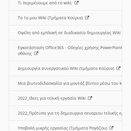
Τι περιμένουμε από το wiki;
Το 1ο μου Wiki (Τμήματα Κούρια)
Οφέλη από εμπλοκή σε διαδικασία δημιουργίας Wiki (Τ
Εγκατάσταση Office365 - Οδηγίες χρήσης PowerPoint γι
οθόνης
Δημιουργία συνεργατικού Wiki (τμήματα Κούρια)
Μια βιντεοδιδασκαλία για μοντάζ βίντεο μέσω του kden
2022_Ιδεες για τελική εργασία Wiki
2022_Πρότυπο για τη δημιουργια σεναριου τελικής εργα
Υποβολή μικρής εργασίας (Τμήματα Ραγάζου)