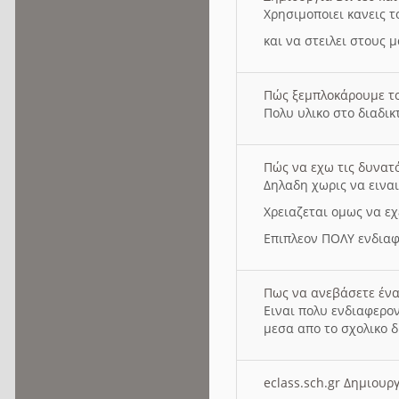
Χρησιμοποιει κανεις τ
και να στειλει στους 
Πώς ξεμπλοκάρουμε τ
Πολυ υλικο στο διαδικτ
Πώς να εχω τις δυνατ
Δηλαδη χωρις να εινα
Χρειαζεται ομως να εχ
Επιπλεον ΠΟΛΥ ενδιαφ
Πως να ανεβάσετε ένα
Ειναι πολυ ενδιαφερον
μεσα απο το σχολικο δ
eclass.sch.gr Δημιο