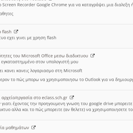
ο Screen Recorder Google Chrome για να καταγράψει μια διαλεξη 
μαθητες
ο flash
υο εχει γινει με χρηση flash
ότητες του Microsoft Office μεσω διαδικτυου
ι εγκαταστημμένο στον υπολογιστή μου
ει κανει κανεις λογαριασμο στη Microsoft
ερον το πώς μπορω να χρησιμοποιησω το Outlook για να δημιου
 αρχείο/εργασία στο eclass.sch.gr
 γιατι έχοντας την προηγουμενη γνωση του google drive μπορειτε 
ικτυο αλλα και το πώς μπορειτε (αν θελετε) να χρησιμοποιησετε το
υργία μαθημάτων