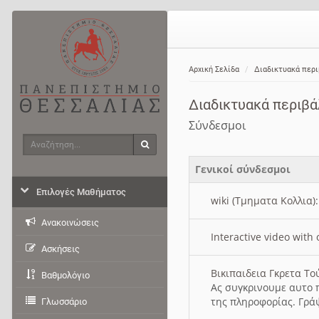
Αρχική Σελίδα
Διαδικτυακά περ
Διαδικτυακά περιβ
Σύνδεσμοι
Αναζήτηση
Αναζήτηση
Γενικοί σύνδεσμοι
Επιλογές Μαθήματος
wiki (Τμηματα Κολλια)
Ανακοινώσεις
Interactive video wit
Ασκήσεις
Βικιπαιδεια Γκρετα Τ
Βαθμολόγιο
Ας συγκρινουμε αυτο 
της πληροφορίας. Γρά
Γλωσσάριο