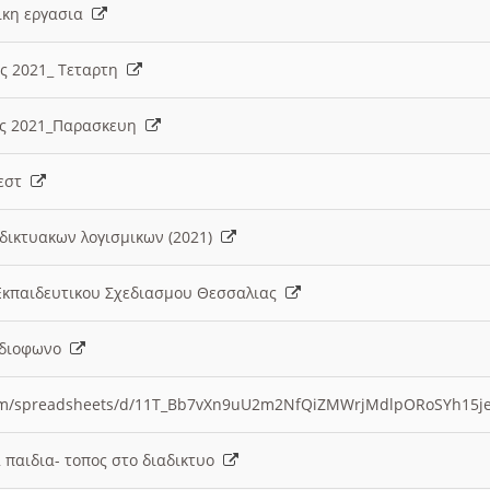
λικη εργασια
ες 2021_ Τεταρτη
ίες 2021_Παρασκευη
τεστ
δικτυακων λογισμικων (2021)
 Εκπαιδευτικου Σχεδιασμου Θεσσαλιας
Ραδιοφωνο
.com/spreadsheets/d/11T_Bb7vXn9uU2m2NfQiZMWrjMdlpORoSYh15j
α παιδια- τοπος στο διαδικτυο