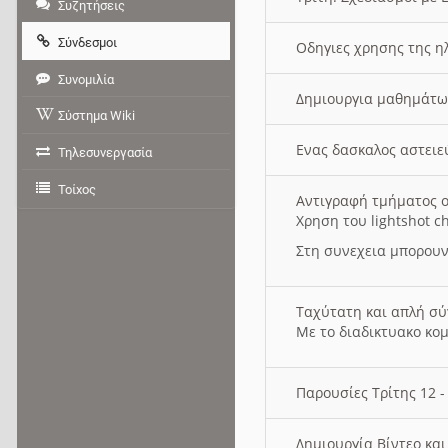
Συζητήσεις
Σύνδεσμοι
Οδηγιες χρησης της η
Συνομιλία
Δημιουργια μαθημάτω
Σύστημα Wiki
Ενας δασκαλος αστει
Τηλεσυνεργασία
Τοίχος
Αντιγραφή τμήματος ο
Χρηση του lightshot c
Στη συνεχεια μπορουν
Ταχύτατη και απλή σ
Με το διαδικτυακο κο
Παρουσίες Τρίτης 12 
Δημιουργία Βίντεο κα