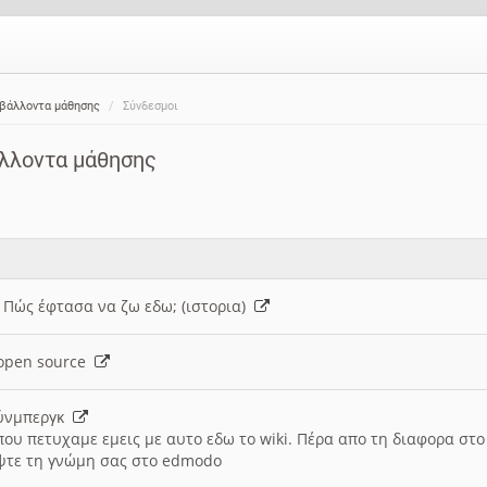
ιβάλλοντα μάθησης
Σύνδεσμοι
άλλοντα μάθησης
: Πώς έφτασα να ζω εδω; (ιστορια)
h open source
ούνμπεργκ
που πετυχαμε εμεις με αυτο εδω το wiki. Πέρα απο τη διαφορα στ
ψτε τη γνώμη σας στο edmodo