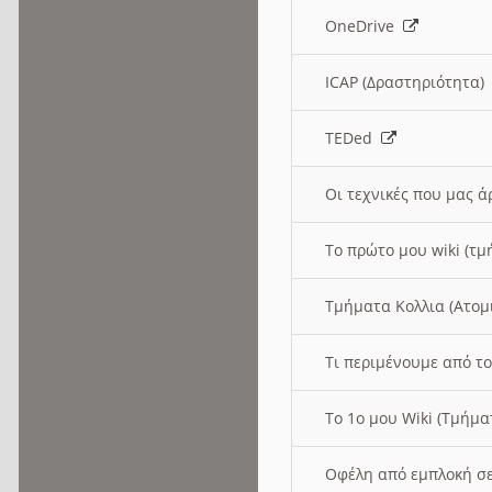
OneDrive
ICAP (Δραστηριότητα
TEDed
Οι τεχνικές που μας 
Το πρώτο μου wiki (τμ
Τμήματα Κολλια (Ατομ
Τι περιμένουμε από το
Το 1ο μου Wiki (Τμήμ
Οφέλη από εμπλοκή σε