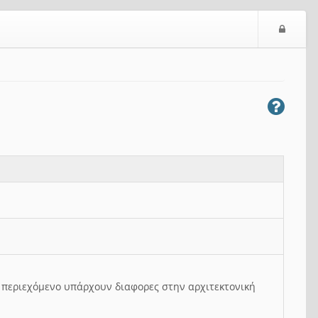
Ε
ί
σ
ο
δ
ο
ς
ο περιεχόμενο υπάρχουν διαφορες στην αρχιτεκτονική