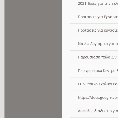
2021_Ιδεες για την τε
Προτασεις για Εργασι
Προτάσεις για εργασ
Να δω Λογισμικο για 
Παρουσιαση παλαιων 
Περιφερειακο Κεντρο
Ευρωπαικο Σχολικο 
https://docs.google
Ασφαλες διαδικτυο γι