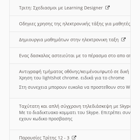
Τριτη: Σχεδιασμοι με Learning Designer
Οδηγιες χρησης της ηλεκτρονικής τάξης για μαθητές
Δημιουργια μαθημάτων στην ηλεκτρονικη ταξη
Ενας δασκαλος αστειεύται με το πέρασμα στο απο αποσ
Αντιγραφή τμήματος οθόνης/κειμένου/φωτό σε δική σας
Χρηση του lightshot chrome. ειδικά για το chrome
Στη συνεχεια μπορουν ευκολα να προστεθουν στο Word 
Ταχύτατη και απλή σύγχρονη τηλεδιάσκεψη με Skype
Με το διαδικτυακο κομματι του Skype. Επιτρέπει συνδε
εχουν κωδικο προσβασης
Παρουσίες Τρίτης 12 - 3