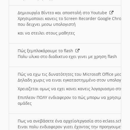
Δημιουργία Βίντεο και αποστολή στο Youtube
Χρησιμοποιει κανεις το Screen Recorder Google Chrome γ
που δειχνει μεσω υπολογιστή
και να στειλει στους μαθητες
Πώς ξεμπλοκάρουμε το flash
Πολυ υλικο στο διαδικτυο εχει γινει με χρηση flash
Πώς να εχω τις δυνατότητες του Microsoft Office μεσω 
Δηλαδη χωρις να ειναι εγκαταστημμένο στον υπολογιστή
Χρειαζεται ομως να εχει κανει κανεις λογαριασμο στη Mic
Επιπλεον ΠΟΛΥ ενδιαφερον το πώς μπορω να χρησιμοποι
ομάδες
Πως να ανεβάσετε ένα αρχείο/εργασία στο eclass.sch.gr
Ειναι πολυ ενδιαφερον γιατι έχοντας την προηγουμενη γ