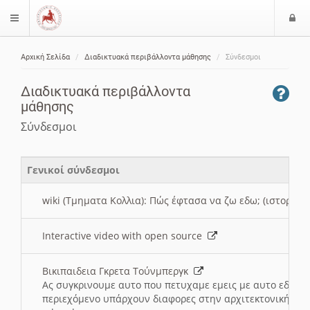
Ε
$langMenu
ί
Αρχική Σελίδα
Διαδικτυακά περιβάλλοντα μάθησης
Σύνδεσμοι
ο
ζήτηση
δ
Διαδικτυακά περιβάλλοντα
ο
μάθησης
ς
Σύνδεσμοι
Γενικοί σύνδεσμοι
wiki (Τμηματα Κολλια): Πώς έφτασα να ζω εδω; (ιστορια)
Interactive video with open source
Βικιπαιδεια Γκρετα Τούνμπεργκ
Ας συγκρινουμε αυτο που πετυχαμε εμεις με αυτο εδω το
περιεχόμενο υπάρχουν διαφορες στην αρχιτεκτονική της