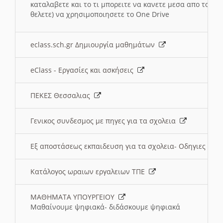
καταλαβετε και το τι μπορειτε να κανετε μεσα απο το σχο
θελετε) να χρησιμοποιησετε το One Drive
eclass.sch.gr Δημιουργία μαθημάτων
eClass - Εργασίες και ασκήσεις
ΠΕΚΕΣ Θεσσαλιας
Γενικος συνδεσμος με πηγες για τα σχολεια
Εξ αποστάσεως εκπαιδευση για τα σχολεια- Οδηγιες
Κατάλογος ωραιων εργαλειων ΤΠΕ
ΜΑΘΗΜΑΤΑ ΥΠΟΥΡΓΕΙΟΥ
Μαθαίνουμε ψηφιακά- διδάσκουμε ψηφιακά