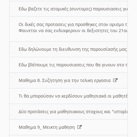
Εδω βαζετε τις ατομικές (συντομες) παρουσιασεις για κ
Οι δικές σας προτασεις για προσθηκες στον ορισμο της
Φαινεται να σας ενδιαφερουν οι δεξιοτητες του 21ου αι
Εδω δηλώνουμε τη διευθυνση της παρουσίασής μας στ
Εδω βλέπουμε τις παρουσιασεις που θα γινουν στο τμη
Μαθημα 8. Συζητηση για την τελικη εργασια
Τι θα μπορούσαν να κερδίσουν μαθησιακά οι μαθητές/τρ
Δύο προτάσεις για μαθησιακους στοχους και "ιστορία" μ
Μαθημα 9_ Μεικτη μαθηση