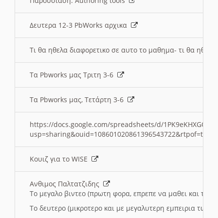
Παρουσιαση: Authoring tools
Δευτερα 12-3 PbWorks αρχικα
Τι θα ηθελα διαφορετικο σε αυτο το μαθημα- τι θα ηθελα
Τα Pbworks μας Τριτη 3-6
Τα Pbworks μας, Τετάρτη 3-6
https://docs.google.com/spreadsheets/d/1PK9eKHXGOJLZ
usp=sharing&ouid=108601020861396543722&rtpof=true
Κουιζ για το WISE
Ανθιμος Παλτατζιδης
Το μεγαλο βιντεο (πρωτη φορα, επρεπε να μαθει και το C
Το δευτερο (μικροτερο και με μεγαλυτερη εμπειρια τωρα)