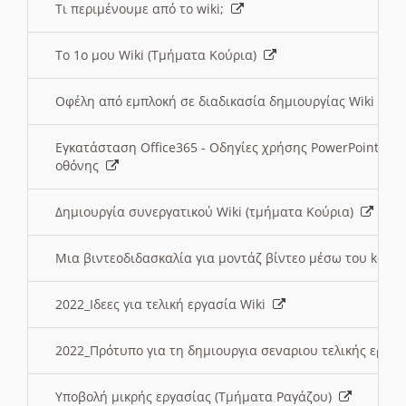
Τι περιμένουμε από το wiki;
Το 1ο μου Wiki (Τμήματα Κούρια)
Οφέλη από εμπλοκή σε διαδικασία δημιουργίας Wiki (Τ
Εγκατάσταση Office365 - Οδηγίες χρήσης PowerPoint γι
οθόνης
Δημιουργία συνεργατικού Wiki (τμήματα Κούρια)
Μια βιντεοδιδασκαλία για μοντάζ βίντεο μέσω του kden
2022_Ιδεες για τελική εργασία Wiki
2022_Πρότυπο για τη δημιουργια σεναριου τελικής εργα
Υποβολή μικρής εργασίας (Τμήματα Ραγάζου)