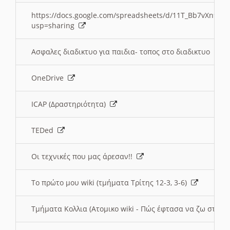
https://docs.google.com/spreadsheets/d/11T_Bb7vXn9
usp=sharing
Ασφαλες διαδικτυο για παιδια- τοπος στο διαδικτυο
OneDrive
ICAP (Δραστηριότητα)
TEDed
Οι τεχνικές που μας άρεσαν!!
Το πρώτο μου wiki (τμήματα Τρίτης 12-3, 3-6)
Τμήματα Κολλια (Ατομικο wiki - Πώς έφτασα να ζω στην 