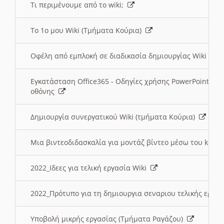
Τι περιμένουμε από το wiki;
Το 1ο μου Wiki (Τμήματα Κούρια)
Οφέλη από εμπλοκή σε διαδικασία δημιουργίας Wiki (Τ
Εγκατάσταση Office365 - Οδηγίες χρήσης PowerPoint γι
οθόνης
Δημιουργία συνεργατικού Wiki (τμήματα Κούρια)
Μια βιντεοδιδασκαλία για μοντάζ βίντεο μέσω του kden
2022_Ιδεες για τελική εργασία Wiki
2022_Πρότυπο για τη δημιουργια σεναριου τελικής εργα
Υποβολή μικρής εργασίας (Τμήματα Ραγάζου)