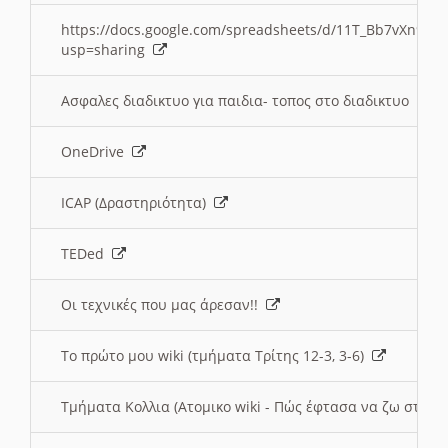
https://docs.google.com/spreadsheets/d/11T_Bb7vXn9
usp=sharing
Ασφαλες διαδικτυο για παιδια- τοπος στο διαδικτυο
OneDrive
ICAP (Δραστηριότητα)
TEDed
Οι τεχνικές που μας άρεσαν!!
Το πρώτο μου wiki (τμήματα Τρίτης 12-3, 3-6)
Τμήματα Κολλια (Ατομικο wiki - Πώς έφτασα να ζω στην 