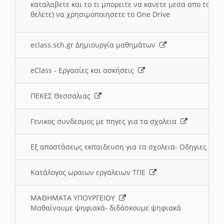
καταλαβετε και το τι μπορειτε να κανετε μεσα απο το σχο
θελετε) να χρησιμοποιησετε το One Drive
eclass.sch.gr Δημιουργία μαθημάτων
eClass - Εργασίες και ασκήσεις
ΠΕΚΕΣ Θεσσαλιας
Γενικος συνδεσμος με πηγες για τα σχολεια
Εξ αποστάσεως εκπαιδευση για τα σχολεια- Οδηγιες
Κατάλογος ωραιων εργαλειων ΤΠΕ
ΜΑΘΗΜΑΤΑ ΥΠΟΥΡΓΕΙΟΥ
Μαθαίνουμε ψηφιακά- διδάσκουμε ψηφιακά