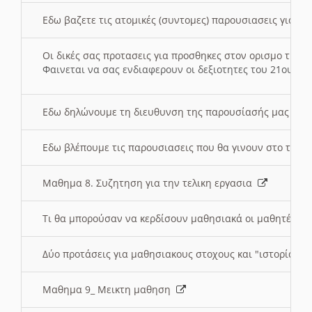
Εδω βαζετε τις ατομικές (συντομες) παρουσιασεις για κ
Οι δικές σας προτασεις για προσθηκες στον ορισμο της
Φαινεται να σας ενδιαφερουν οι δεξιοτητες του 21ου αι
Εδω δηλώνουμε τη διευθυνση της παρουσίασής μας στ
Εδω βλέπουμε τις παρουσιασεις που θα γινουν στο τμη
Μαθημα 8. Συζητηση για την τελικη εργασια
Τι θα μπορούσαν να κερδίσουν μαθησιακά οι μαθητές/τρ
Δύο προτάσεις για μαθησιακους στοχους και "ιστορία" μ
Μαθημα 9_ Μεικτη μαθηση