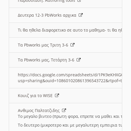
Παρουσιαση: Authoring tools
Δευτερα 12-3 PbWorks αρχικα
Τι θα ηθελα διαφορετικο σε αυτο το μαθημα- τι θα ηθελα
Τα Pbworks μας Τριτη 3-6
Τα Pbworks μας, Τετάρτη 3-6
https://docs.google.com/spreadsheets/d/1PK9eKHXGOJLZ
usp=sharing&ouid=108601020861396543722&rtpof=true
Κουιζ για το WISE
Ανθιμος Παλτατζιδης
Το μεγαλο βιντεο (πρωτη φορα, επρεπε να μαθει και το C
Το δευτερο (μικροτερο και με μεγαλυτερη εμπειρια τωρα)