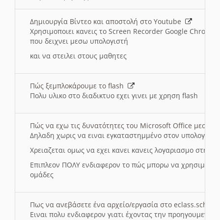
Δημιουργία Βίντεο και αποστολή στο Youtube
Χρησιμοποιει κανεις το Screen Recorder Google Chrome γ
που δειχνει μεσω υπολογιστή
και να στειλει στους μαθητες
Πώς ξεμπλοκάρουμε το flash
Πολυ υλικο στο διαδικτυο εχει γινει με χρηση flash
Πώς να εχω τις δυνατότητες του Microsoft Office μεσω 
Δηλαδη χωρις να ειναι εγκαταστημμένο στον υπολογιστή
Χρειαζεται ομως να εχει κανει κανεις λογαριασμο στη Mic
Επιπλεον ΠΟΛΥ ενδιαφερον το πώς μπορω να χρησιμοποι
ομάδες
Πως να ανεβάσετε ένα αρχείο/εργασία στο eclass.sch.gr
Ειναι πολυ ενδιαφερον γιατι έχοντας την προηγουμενη γ