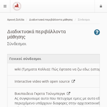
Ε
$langMenu
ί
Αρχική Σελίδα
Διαδικτυακά περιβάλλοντα μάθησης
Σύνδεσμοι
ο
ζήτηση
δ
Διαδικτυακά περιβάλλοντα
ο
μάθησης
ς
Σύνδεσμοι
Γενικοί σύνδεσμοι
wiki (Τμηματα Κολλια): Πώς έφτασα να ζω εδω; (ιστορια)
Interactive video with open source
Βικιπαιδεια Γκρετα Τούνμπεργκ
Ας συγκρινουμε αυτο που πετυχαμε εμεις με αυτο εδω το
περιεχόμενο υπάρχουν διαφορες στην αρχιτεκτονική της