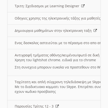
Τριτη: Σχεδιασμοι με Learning Designer
Οδηγιες χρησης της ηλεκτρονικής τάξης για μαθητές
Δημιουργια μαθημάτων στην ηλεκτρονικη ταξη
Ενας δασκαλος αστειεύται με το πέρασμα στο απο αποσ
Αντιγραφή τμήματος οθόνης/κειμένου/φωτό σε δική σας
Χρηση του lightshot chrome. ειδικά για το chrome
Στη συνεχεια μπορουν ευκολα να προστεθουν στο Word 
Ταχύτατη και απλή σύγχρονη τηλεδιάσκεψη με Skype
Με το διαδικτυακο κομματι του Skype. Επιτρέπει συνδε
εχουν κωδικο προσβασης
Παρουσίες Τρίτης 12 - 3