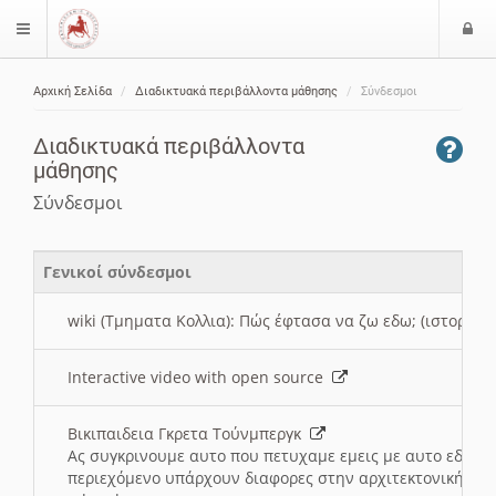
Ε
$langMenu
ί
Αρχική Σελίδα
Διαδικτυακά περιβάλλοντα μάθησης
Σύνδεσμοι
ο
ζήτηση
δ
Διαδικτυακά περιβάλλοντα
ο
μάθησης
ς
Σύνδεσμοι
Γενικοί σύνδεσμοι
wiki (Τμηματα Κολλια): Πώς έφτασα να ζω εδω; (ιστορια)
Interactive video with open source
Βικιπαιδεια Γκρετα Τούνμπεργκ
Ας συγκρινουμε αυτο που πετυχαμε εμεις με αυτο εδω το
περιεχόμενο υπάρχουν διαφορες στην αρχιτεκτονική της