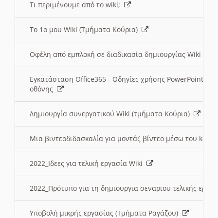
Τι περιμένουμε από το wiki;
Το 1ο μου Wiki (Τμήματα Κούρια)
Οφέλη από εμπλοκή σε διαδικασία δημιουργίας Wiki (Τ
Εγκατάσταση Office365 - Οδηγίες χρήσης PowerPoint γι
οθόνης
Δημιουργία συνεργατικού Wiki (τμήματα Κούρια)
Μια βιντεοδιδασκαλία για μοντάζ βίντεο μέσω του kden
2022_Ιδεες για τελική εργασία Wiki
2022_Πρότυπο για τη δημιουργια σεναριου τελικής εργα
Υποβολή μικρής εργασίας (Τμήματα Ραγάζου)