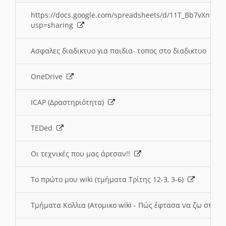
https://docs.google.com/spreadsheets/d/11T_Bb7vXn9
usp=sharing
Ασφαλες διαδικτυο για παιδια- τοπος στο διαδικτυο
OneDrive
ICAP (Δραστηριότητα)
TEDed
Οι τεχνικές που μας άρεσαν!!
Το πρώτο μου wiki (τμήματα Τρίτης 12-3, 3-6)
Τμήματα Κολλια (Ατομικο wiki - Πώς έφτασα να ζω στην 