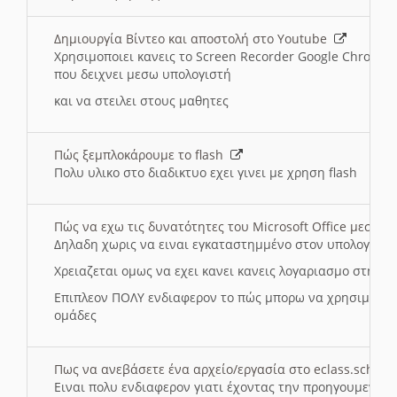
Δημιουργία Βίντεο και αποστολή στο Youtube
Χρησιμοποιει κανεις το Screen Recorder Google Chrome γ
που δειχνει μεσω υπολογιστή
και να στειλει στους μαθητες
Πώς ξεμπλοκάρουμε το flash
Πολυ υλικο στο διαδικτυο εχει γινει με χρηση flash
Πώς να εχω τις δυνατότητες του Microsoft Office μεσω 
Δηλαδη χωρις να ειναι εγκαταστημμένο στον υπολογιστή
Χρειαζεται ομως να εχει κανει κανεις λογαριασμο στη Mic
Επιπλεον ΠΟΛΥ ενδιαφερον το πώς μπορω να χρησιμοποι
ομάδες
Πως να ανεβάσετε ένα αρχείο/εργασία στο eclass.sch.gr
Ειναι πολυ ενδιαφερον γιατι έχοντας την προηγουμενη γ