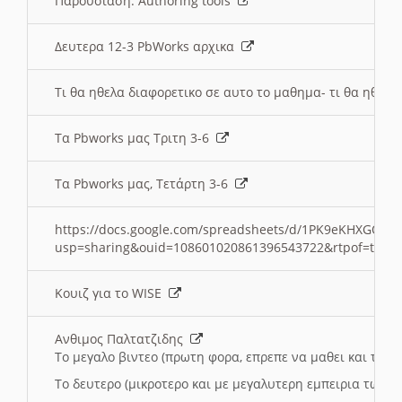
Παρουσιαση: Authoring tools
Δευτερα 12-3 PbWorks αρχικα
Τι θα ηθελα διαφορετικο σε αυτο το μαθημα- τι θα ηθελα
Τα Pbworks μας Τριτη 3-6
Τα Pbworks μας, Τετάρτη 3-6
https://docs.google.com/spreadsheets/d/1PK9eKHXGOJLZ
usp=sharing&ouid=108601020861396543722&rtpof=true
Κουιζ για το WISE
Ανθιμος Παλτατζιδης
Το μεγαλο βιντεο (πρωτη φορα, επρεπε να μαθει και το C
Το δευτερο (μικροτερο και με μεγαλυτερη εμπειρια τωρα)