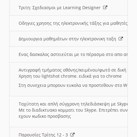
Τριτη: Σχεδιασμοι με Learning Designer
Οδηγιες χρησης της ηλεκτρονικής τάξης για μαθητές
Δημιουργια μαθημάτων στην ηλεκτρονικη ταξη
Ενας δασκαλος αστειεύται με το πέρασμα στο απο αποσ
Αντιγραφή τμήματος οθόνης/κειμένου/φωτό σε δική σας
Χρηση του lightshot chrome. ειδικά για το chrome
Στη συνεχεια μπορουν ευκολα να προστεθουν στο Word 
Ταχύτατη και απλή σύγχρονη τηλεδιάσκεψη με Skype
Με το διαδικτυακο κομματι του Skype. Επιτρέπει συνδε
εχουν κωδικο προσβασης
Παρουσίες Τρίτης 12 - 3