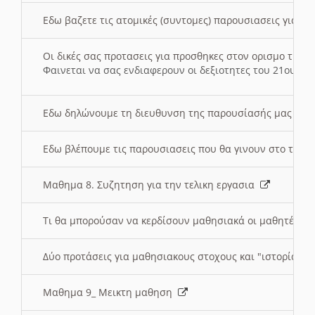
Εδω βαζετε τις ατομικές (συντομες) παρουσιασεις για κ
Οι δικές σας προτασεις για προσθηκες στον ορισμο της
Φαινεται να σας ενδιαφερουν οι δεξιοτητες του 21ου αι
Εδω δηλώνουμε τη διευθυνση της παρουσίασής μας στ
Εδω βλέπουμε τις παρουσιασεις που θα γινουν στο τμη
Μαθημα 8. Συζητηση για την τελικη εργασια
Τι θα μπορούσαν να κερδίσουν μαθησιακά οι μαθητές/τρ
Δύο προτάσεις για μαθησιακους στοχους και "ιστορία" μ
Μαθημα 9_ Μεικτη μαθηση