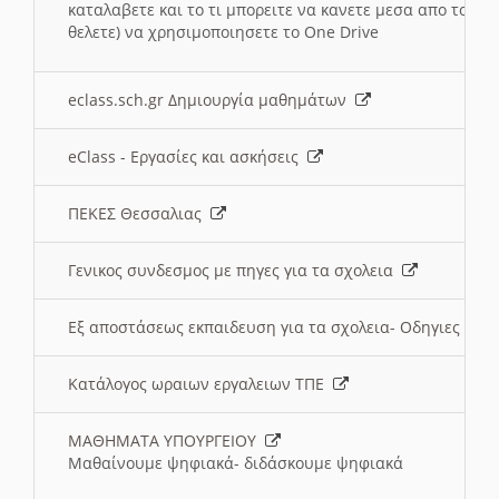
καταλαβετε και το τι μπορειτε να κανετε μεσα απο το σχο
θελετε) να χρησιμοποιησετε το One Drive
eclass.sch.gr Δημιουργία μαθημάτων
eClass - Εργασίες και ασκήσεις
ΠΕΚΕΣ Θεσσαλιας
Γενικος συνδεσμος με πηγες για τα σχολεια
Εξ αποστάσεως εκπαιδευση για τα σχολεια- Οδηγιες
Κατάλογος ωραιων εργαλειων ΤΠΕ
ΜΑΘΗΜΑΤΑ ΥΠΟΥΡΓΕΙΟΥ
Μαθαίνουμε ψηφιακά- διδάσκουμε ψηφιακά