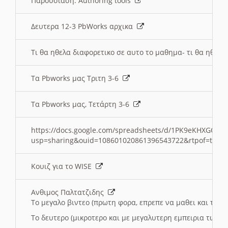
Παρουσιαση: Authoring tools
Δευτερα 12-3 PbWorks αρχικα
Τι θα ηθελα διαφορετικο σε αυτο το μαθημα- τι θα ηθελα
Τα Pbworks μας Τριτη 3-6
Τα Pbworks μας, Τετάρτη 3-6
https://docs.google.com/spreadsheets/d/1PK9eKHXGOJLZ
usp=sharing&ouid=108601020861396543722&rtpof=true
Κουιζ για το WISE
Ανθιμος Παλτατζιδης
Το μεγαλο βιντεο (πρωτη φορα, επρεπε να μαθει και το C
Το δευτερο (μικροτερο και με μεγαλυτερη εμπειρια τωρα)