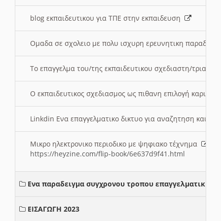
blog εκπαιδευτικου για ΤΠΕ στην εκπαιδευση
Ομαδα σε σχολειο με πολυ ισχυρη ερευνητικη παραδοσ
Το επαγγελμα του/της εκπαιδευτικου σχεδιαστη/τριας τ
Ο εκπαιδευτικος σχεδιασμος ως πιθανη επιλογή καριέρ
Linkdin Ενα επαγγελματικο δικτυο για αναζητηση και β
Μικρο ηλεκτρονικο περιοδικο με ψηφιακο τέχνημα
https://heyzine.com/flip-book/6e637d9f41.html
Ενα παραδειγμα συγχρονου τροπου επαγγελματικης σ
ΕΙΣΑΓΩΓΗ 2023