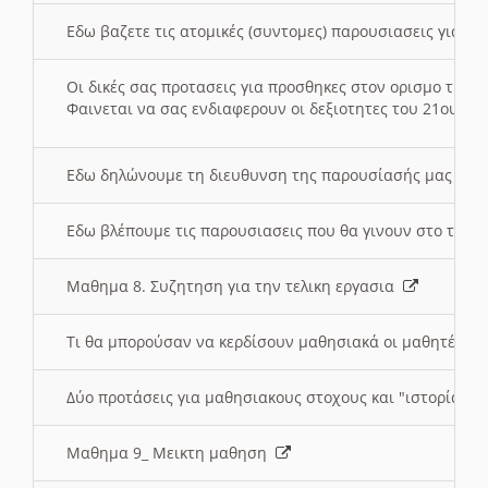
Εδω βαζετε τις ατομικές (συντομες) παρουσιασεις για κ
Οι δικές σας προτασεις για προσθηκες στον ορισμο της
Φαινεται να σας ενδιαφερουν οι δεξιοτητες του 21ου αι
Εδω δηλώνουμε τη διευθυνση της παρουσίασής μας στ
Εδω βλέπουμε τις παρουσιασεις που θα γινουν στο τμη
Μαθημα 8. Συζητηση για την τελικη εργασια
Τι θα μπορούσαν να κερδίσουν μαθησιακά οι μαθητές/τρ
Δύο προτάσεις για μαθησιακους στοχους και "ιστορία" μ
Μαθημα 9_ Μεικτη μαθηση