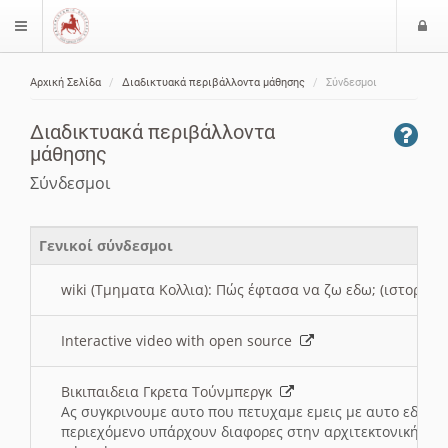
Ε
$langMenu
ί
Αρχική Σελίδα
Διαδικτυακά περιβάλλοντα μάθησης
Σύνδεσμοι
ο
ζήτηση
δ
Διαδικτυακά περιβάλλοντα
ο
μάθησης
ς
Σύνδεσμοι
Γενικοί σύνδεσμοι
wiki (Τμηματα Κολλια): Πώς έφτασα να ζω εδω; (ιστορια)
Interactive video with open source
Βικιπαιδεια Γκρετα Τούνμπεργκ
Ας συγκρινουμε αυτο που πετυχαμε εμεις με αυτο εδω το
περιεχόμενο υπάρχουν διαφορες στην αρχιτεκτονική της