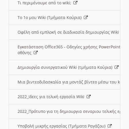
Τι περιμένουμε από το wiki;
Το 1ο μου Wiki (Τμήματα Κούρια)
Οφέλη από εμπλοκή σε διαδικασία δημιουργίας Wiki (Τ
Εγκατάσταση Office365 - Οδηγίες χρήσης PowerPoint γι
οθόνης
Δημιουργία συνεργατικού Wiki (τμήματα Κούρια)
Μια βιντεοδιδασκαλία για μοντάζ βίντεο μέσω του kden
2022_Ιδεες για τελική εργασία Wiki
2022_Πρότυπο για τη δημιουργια σεναριου τελικής εργα
Υποβολή μικρής εργασίας (Τμήματα Ραγάζου)