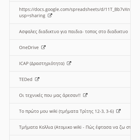
https://docs.google.com/spreadsheets/d/11T_Bb7vXn9
usp=sharing
Ασφαλες διαδικτυο για παιδια- τοπος στο διαδικτυο
OneDrive
ICAP (Δραστηριότητα)
TEDed
Οι τεχνικές που μας άρεσαν!!
Το πρώτο μου wiki (τμήματα Τρίτης 12-3, 3-6)
Τμήματα Κολλια (Ατομικο wiki - Πώς έφτασα να ζω στην 