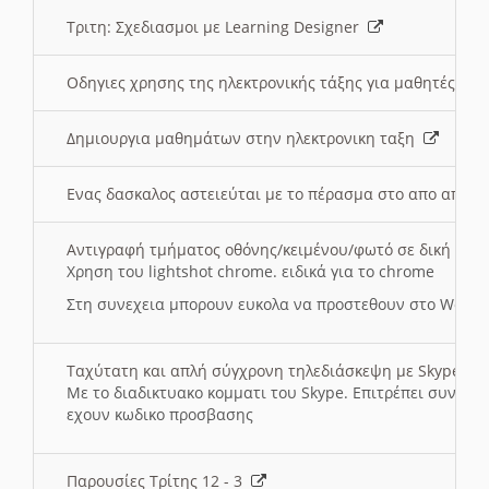
Τριτη: Σχεδιασμοι με Learning Designer
Οδηγιες χρησης της ηλεκτρονικής τάξης για μαθητές
Δημιουργια μαθημάτων στην ηλεκτρονικη ταξη
Ενας δασκαλος αστειεύται με το πέρασμα στο απο αποσ
Αντιγραφή τμήματος οθόνης/κειμένου/φωτό σε δική σας
Χρηση του lightshot chrome. ειδικά για το chrome
Στη συνεχεια μπορουν ευκολα να προστεθουν στο Word 
Ταχύτατη και απλή σύγχρονη τηλεδιάσκεψη με Skype
Με το διαδικτυακο κομματι του Skype. Επιτρέπει συνδε
εχουν κωδικο προσβασης
Παρουσίες Τρίτης 12 - 3