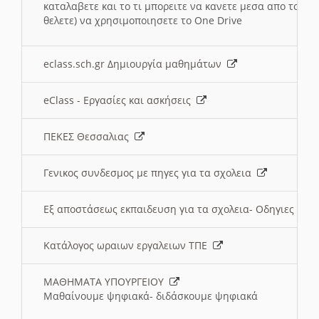
καταλαβετε και το τι μπορειτε να κανετε μεσα απο το σχο
θελετε) να χρησιμοποιησετε το One Drive
eclass.sch.gr Δημιουργία μαθημάτων
eClass - Εργασίες και ασκήσεις
ΠΕΚΕΣ Θεσσαλιας
Γενικος συνδεσμος με πηγες για τα σχολεια
Εξ αποστάσεως εκπαιδευση για τα σχολεια- Οδηγιες
Κατάλογος ωραιων εργαλειων ΤΠΕ
ΜΑΘΗΜΑΤΑ ΥΠΟΥΡΓΕΙΟΥ
Μαθαίνουμε ψηφιακά- διδάσκουμε ψηφιακά