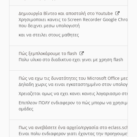
Δημιουργία Βίντεο και αποστολή στο Youtube
Χρησιμοποιει κανεις το Screen Recorder Google Chrome γ
που δειχνει μεσω υπολογιστή
και να στειλει στους μαθητες
Πώς ξεμπλοκάρουμε το flash
Πολυ υλικο στο διαδικτυο εχει γινει με χρηση flash
Πώς να εχω τις δυνατότητες του Microsoft Office μεσω 
Δηλαδη χωρις να ειναι εγκαταστημμένο στον υπολογιστή
Χρειαζεται ομως να εχει κανει κανεις λογαριασμο στη Mic
Επιπλεον ΠΟΛΥ ενδιαφερον το πώς μπορω να χρησιμοποι
ομάδες
Πως να ανεβάσετε ένα αρχείο/εργασία στο eclass.sch.gr
Ειναι πολυ ενδιαφερον γιατι έχοντας την προηγουμενη γ