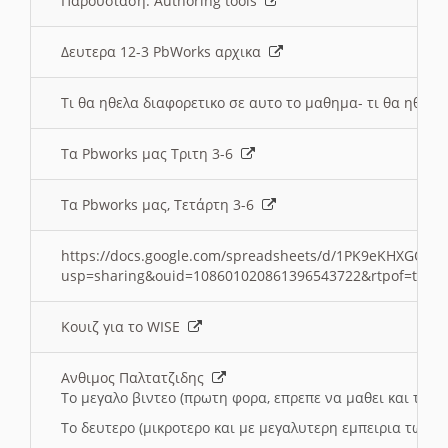
Παρουσιαση: Authoring tools
Δευτερα 12-3 PbWorks αρχικα
Τι θα ηθελα διαφορετικο σε αυτο το μαθημα- τι θα ηθελα
Τα Pbworks μας Τριτη 3-6
Τα Pbworks μας, Τετάρτη 3-6
https://docs.google.com/spreadsheets/d/1PK9eKHXGOJLZ
usp=sharing&ouid=108601020861396543722&rtpof=true
Κουιζ για το WISE
Ανθιμος Παλτατζιδης
Το μεγαλο βιντεο (πρωτη φορα, επρεπε να μαθει και το C
Το δευτερο (μικροτερο και με μεγαλυτερη εμπειρια τωρα)