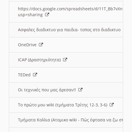
https://docs.google.com/spreadsheets/d/11T_Bb7vXn9
usp=sharing
Ασφαλες διαδικτυο για παιδια- τοπος στο διαδικτυο
OneDrive
ICAP (Δραστηριότητα)
TEDed
Οι τεχνικές που μας άρεσαν!!
Το πρώτο μου wiki (τμήματα Τρίτης 12-3, 3-6)
Τμήματα Κολλια (Ατομικο wiki - Πώς έφτασα να ζω στην 