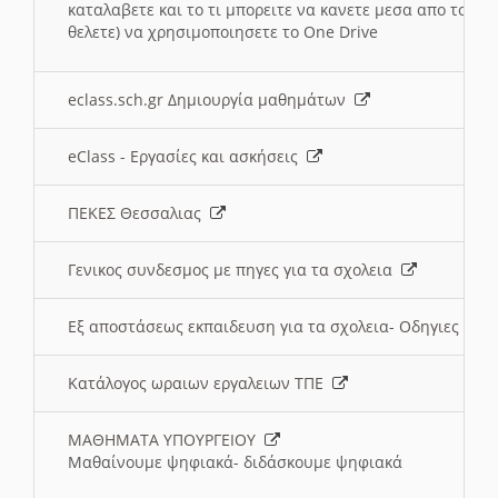
καταλαβετε και το τι μπορειτε να κανετε μεσα απο το σχο
θελετε) να χρησιμοποιησετε το One Drive
eclass.sch.gr Δημιουργία μαθημάτων
eClass - Εργασίες και ασκήσεις
ΠΕΚΕΣ Θεσσαλιας
Γενικος συνδεσμος με πηγες για τα σχολεια
Εξ αποστάσεως εκπαιδευση για τα σχολεια- Οδηγιες
Κατάλογος ωραιων εργαλειων ΤΠΕ
ΜΑΘΗΜΑΤΑ ΥΠΟΥΡΓΕΙΟΥ
Μαθαίνουμε ψηφιακά- διδάσκουμε ψηφιακά