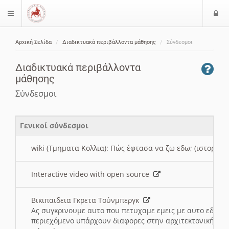
Ε
$langMenu
ί
Αρχική Σελίδα
Διαδικτυακά περιβάλλοντα μάθησης
Σύνδεσμοι
ο
ζήτηση
δ
Διαδικτυακά περιβάλλοντα
ο
μάθησης
ς
Σύνδεσμοι
Γενικοί σύνδεσμοι
wiki (Τμηματα Κολλια): Πώς έφτασα να ζω εδω; (ιστορια)
Interactive video with open source
Βικιπαιδεια Γκρετα Τούνμπεργκ
Ας συγκρινουμε αυτο που πετυχαμε εμεις με αυτο εδω το
περιεχόμενο υπάρχουν διαφορες στην αρχιτεκτονική της