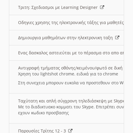
Τριτη: Σχεδιασμοι με Learning Designer
Οδηγιες χρησης της ηλεκτρονικής τάξης για μαθητές
Δημιουργια μαθημάτων στην ηλεκτρονικη ταξη
Ενας δασκαλος αστειεύται με το πέρασμα στο απο αποσ
Αντιγραφή τμήματος οθόνης/κειμένου/φωτό σε δική σας
Χρηση του lightshot chrome. ειδικά για το chrome
Στη συνεχεια μπορουν ευκολα να προστεθουν στο Word 
Ταχύτατη και απλή σύγχρονη τηλεδιάσκεψη με Skype
Με το διαδικτυακο κομματι του Skype. Επιτρέπει συνδε
εχουν κωδικο προσβασης
Παρουσίες Τρίτης 12 - 3