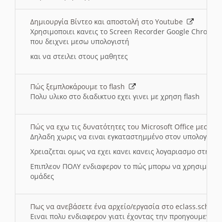
Δημιουργία Βίντεο και αποστολή στο Youtube
Χρησιμοποιει κανεις το Screen Recorder Google Chrome γ
που δειχνει μεσω υπολογιστή
και να στειλει στους μαθητες
Πώς ξεμπλοκάρουμε το flash
Πολυ υλικο στο διαδικτυο εχει γινει με χρηση flash
Πώς να εχω τις δυνατότητες του Microsoft Office μεσω 
Δηλαδη χωρις να ειναι εγκαταστημμένο στον υπολογιστή
Χρειαζεται ομως να εχει κανει κανεις λογαριασμο στη Mic
Επιπλεον ΠΟΛΥ ενδιαφερον το πώς μπορω να χρησιμοποι
ομάδες
Πως να ανεβάσετε ένα αρχείο/εργασία στο eclass.sch.gr
Ειναι πολυ ενδιαφερον γιατι έχοντας την προηγουμενη γ