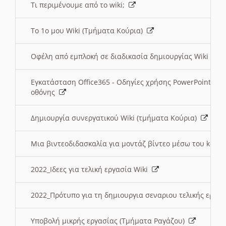
Τι περιμένουμε από το wiki;
Το 1ο μου Wiki (Τμήματα Κούρια)
Οφέλη από εμπλοκή σε διαδικασία δημιουργίας Wiki (Τ
Εγκατάσταση Office365 - Οδηγίες χρήσης PowerPoint γι
οθόνης
Δημιουργία συνεργατικού Wiki (τμήματα Κούρια)
Μια βιντεοδιδασκαλία για μοντάζ βίντεο μέσω του kden
2022_Ιδεες για τελική εργασία Wiki
2022_Πρότυπο για τη δημιουργια σεναριου τελικής εργα
Υποβολή μικρής εργασίας (Τμήματα Ραγάζου)