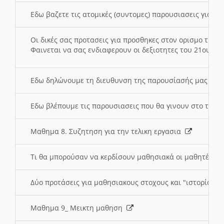
Εδω βαζετε τις ατομικές (συντομες) παρουσιασεις για κ
Οι δικές σας προτασεις για προσθηκες στον ορισμο της
Φαινεται να σας ενδιαφερουν οι δεξιοτητες του 21ου αι
Εδω δηλώνουμε τη διευθυνση της παρουσίασής μας στ
Εδω βλέπουμε τις παρουσιασεις που θα γινουν στο τμη
Μαθημα 8. Συζητηση για την τελικη εργασια
Τι θα μπορούσαν να κερδίσουν μαθησιακά οι μαθητές/τρ
Δύο προτάσεις για μαθησιακους στοχους και "ιστορία" μ
Μαθημα 9_ Μεικτη μαθηση