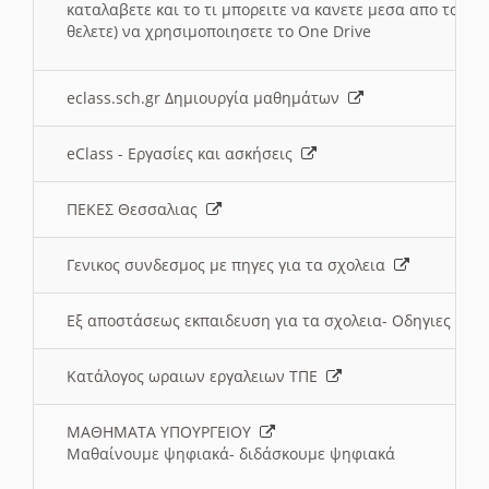
καταλαβετε και το τι μπορειτε να κανετε μεσα απο το σχο
θελετε) να χρησιμοποιησετε το One Drive
eclass.sch.gr Δημιουργία μαθημάτων
eClass - Εργασίες και ασκήσεις
ΠΕΚΕΣ Θεσσαλιας
Γενικος συνδεσμος με πηγες για τα σχολεια
Εξ αποστάσεως εκπαιδευση για τα σχολεια- Οδηγιες
Κατάλογος ωραιων εργαλειων ΤΠΕ
ΜΑΘΗΜΑΤΑ ΥΠΟΥΡΓΕΙΟΥ
Μαθαίνουμε ψηφιακά- διδάσκουμε ψηφιακά