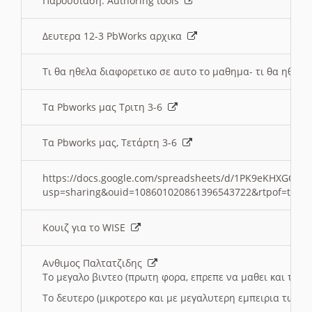
Παρουσιαση: Authoring tools
Δευτερα 12-3 PbWorks αρχικα
Τι θα ηθελα διαφορετικο σε αυτο το μαθημα- τι θα ηθελα
Τα Pbworks μας Τριτη 3-6
Τα Pbworks μας, Τετάρτη 3-6
https://docs.google.com/spreadsheets/d/1PK9eKHXGOJLZ
usp=sharing&ouid=108601020861396543722&rtpof=true
Κουιζ για το WISE
Ανθιμος Παλτατζιδης
Το μεγαλο βιντεο (πρωτη φορα, επρεπε να μαθει και το C
Το δευτερο (μικροτερο και με μεγαλυτερη εμπειρια τωρα)