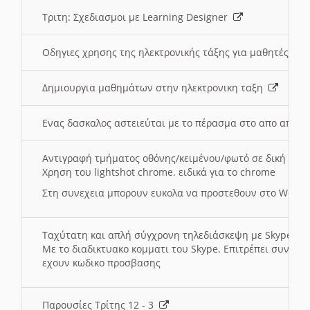
Τριτη: Σχεδιασμοι με Learning Designer
Οδηγιες χρησης της ηλεκτρονικής τάξης για μαθητές
Δημιουργια μαθημάτων στην ηλεκτρονικη ταξη
Ενας δασκαλος αστειεύται με το πέρασμα στο απο αποσ
Αντιγραφή τμήματος οθόνης/κειμένου/φωτό σε δική σας
Χρηση του lightshot chrome. ειδικά για το chrome
Στη συνεχεια μπορουν ευκολα να προστεθουν στο Word 
Ταχύτατη και απλή σύγχρονη τηλεδιάσκεψη με Skype
Με το διαδικτυακο κομματι του Skype. Επιτρέπει συνδε
εχουν κωδικο προσβασης
Παρουσίες Τρίτης 12 - 3