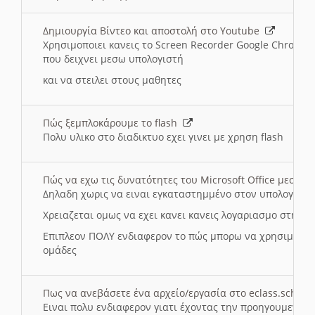
Δημιουργία Βίντεο και αποστολή στο Youtube
Χρησιμοποιει κανεις το Screen Recorder Google Chrome γ
που δειχνει μεσω υπολογιστή
και να στειλει στους μαθητες
Πώς ξεμπλοκάρουμε το flash
Πολυ υλικο στο διαδικτυο εχει γινει με χρηση flash
Πώς να εχω τις δυνατότητες του Microsoft Office μεσω 
Δηλαδη χωρις να ειναι εγκαταστημμένο στον υπολογιστή
Χρειαζεται ομως να εχει κανει κανεις λογαριασμο στη Mic
Επιπλεον ΠΟΛΥ ενδιαφερον το πώς μπορω να χρησιμοποι
ομάδες
Πως να ανεβάσετε ένα αρχείο/εργασία στο eclass.sch.gr
Ειναι πολυ ενδιαφερον γιατι έχοντας την προηγουμενη γ