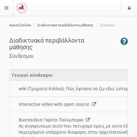
Ε
$langMenu
ί
Αρχική Σελίδα
Διαδικτυακά περιβάλλοντα μάθησης
Σύνδεσμοι
ο
ζήτηση
δ
Διαδικτυακά περιβάλλοντα
ο
μάθησης
ς
Σύνδεσμοι
Γενικοί σύνδεσμοι
wiki (Τμηματα Κολλια): Πώς έφτασα να ζω εδω; (ιστορια)
Interactive video with open source
Βικιπαιδεια Γκρετα Τούνμπεργκ
Ας συγκρινουμε αυτο που πετυχαμε εμεις με αυτο εδω το
περιεχόμενο υπάρχουν διαφορες στην αρχιτεκτονική της