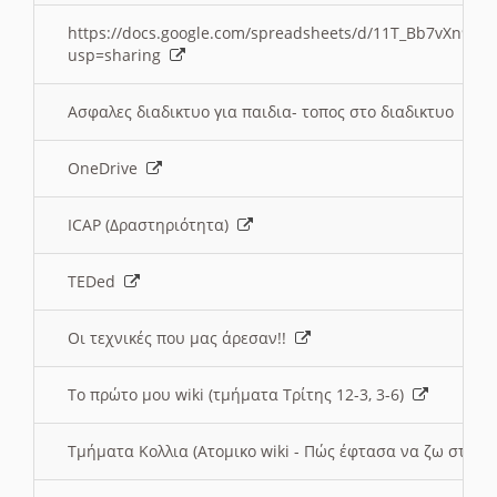
https://docs.google.com/spreadsheets/d/11T_Bb7vXn9
usp=sharing
Ασφαλες διαδικτυο για παιδια- τοπος στο διαδικτυο
OneDrive
ICAP (Δραστηριότητα)
TEDed
Οι τεχνικές που μας άρεσαν!!
Το πρώτο μου wiki (τμήματα Τρίτης 12-3, 3-6)
Τμήματα Κολλια (Ατομικο wiki - Πώς έφτασα να ζω στην 