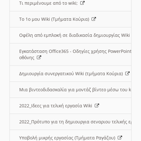
Τι περιμένουμε από το wiki;
Το 1ο μου Wiki (Τμήματα Κούρια)
Οφέλη από εμπλοκή σε διαδικασία δημιουργίας Wiki (Τ
Εγκατάσταση Office365 - Οδηγίες χρήσης PowerPoint γι
οθόνης
Δημιουργία συνεργατικού Wiki (τμήματα Κούρια)
Μια βιντεοδιδασκαλία για μοντάζ βίντεο μέσω του kden
2022_Ιδεες για τελική εργασία Wiki
2022_Πρότυπο για τη δημιουργια σεναριου τελικής εργα
Υποβολή μικρής εργασίας (Τμήματα Ραγάζου)