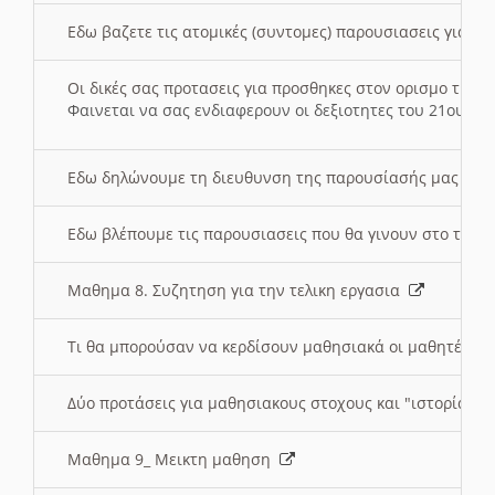
Εδω βαζετε τις ατομικές (συντομες) παρουσιασεις για κ
Οι δικές σας προτασεις για προσθηκες στον ορισμο της
Φαινεται να σας ενδιαφερουν οι δεξιοτητες του 21ου αι
Εδω δηλώνουμε τη διευθυνση της παρουσίασής μας στ
Εδω βλέπουμε τις παρουσιασεις που θα γινουν στο τμη
Μαθημα 8. Συζητηση για την τελικη εργασια
Τι θα μπορούσαν να κερδίσουν μαθησιακά οι μαθητές/τρ
Δύο προτάσεις για μαθησιακους στοχους και "ιστορία" μ
Μαθημα 9_ Μεικτη μαθηση