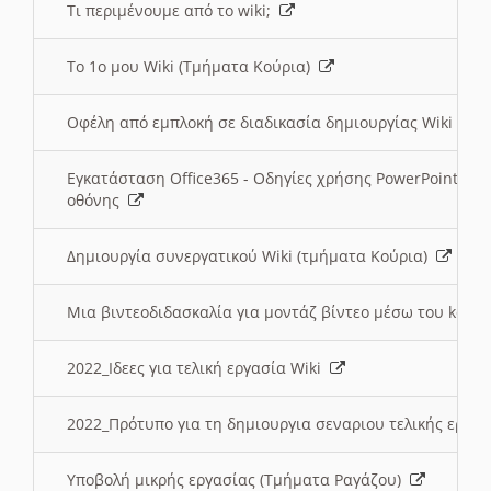
Τι περιμένουμε από το wiki;
Το 1ο μου Wiki (Τμήματα Κούρια)
Οφέλη από εμπλοκή σε διαδικασία δημιουργίας Wiki (Τ
Εγκατάσταση Office365 - Οδηγίες χρήσης PowerPoint γι
οθόνης
Δημιουργία συνεργατικού Wiki (τμήματα Κούρια)
Μια βιντεοδιδασκαλία για μοντάζ βίντεο μέσω του kden
2022_Ιδεες για τελική εργασία Wiki
2022_Πρότυπο για τη δημιουργια σεναριου τελικής εργα
Υποβολή μικρής εργασίας (Τμήματα Ραγάζου)