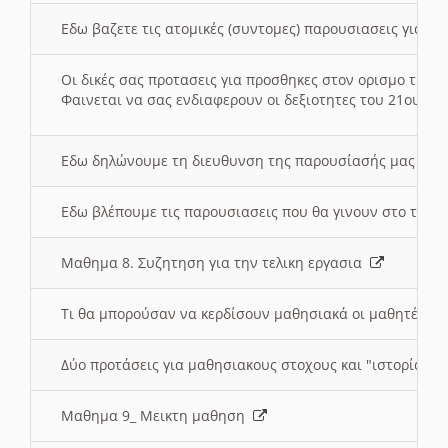
Εδω βαζετε τις ατομικές (συντομες) παρουσιασεις για κ
Οι δικές σας προτασεις για προσθηκες στον ορισμο της
Φαινεται να σας ενδιαφερουν οι δεξιοτητες του 21ου αι
Εδω δηλώνουμε τη διευθυνση της παρουσίασής μας στ
Εδω βλέπουμε τις παρουσιασεις που θα γινουν στο τμη
Μαθημα 8. Συζητηση για την τελικη εργασια
Τι θα μπορούσαν να κερδίσουν μαθησιακά οι μαθητές/τρ
Δύο προτάσεις για μαθησιακους στοχους και "ιστορία" μ
Μαθημα 9_ Μεικτη μαθηση