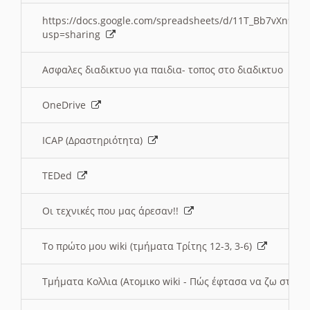
https://docs.google.com/spreadsheets/d/11T_Bb7vXn9
usp=sharing
Ασφαλες διαδικτυο για παιδια- τοπος στο διαδικτυο
OneDrive
ICAP (Δραστηριότητα)
TEDed
Οι τεχνικές που μας άρεσαν!!
Το πρώτο μου wiki (τμήματα Τρίτης 12-3, 3-6)
Τμήματα Κολλια (Ατομικο wiki - Πώς έφτασα να ζω στην 