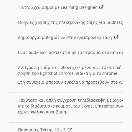
Τριτη: Σχεδιασμοι με Learning Designer
Οδηγιες χρησης της ηλεκτρονικής τάξης για μαθητές
Δημιουργια μαθημάτων στην ηλεκτρονικη ταξη
Ενας δασκαλος αστειεύται με το πέρασμα στο απο αποσ
Αντιγραφή τμήματος οθόνης/κειμένου/φωτό σε δική σας
Χρηση του lightshot chrome. ειδικά για το chrome
Στη συνεχεια μπορουν ευκολα να προστεθουν στο Word 
Ταχύτατη και απλή σύγχρονη τηλεδιάσκεψη με Skype
Με το διαδικτυακο κομματι του Skype. Επιτρέπει συνδε
εχουν κωδικο προσβασης
Παρουσίες Τρίτης 12 - 3