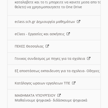
καταλαβετε και το τι μπορειτε να κανετε μεσα απο το σχο
θελετε) να χρησιμοποιησετε το One Drive
eclass.sch.gr Δημιουργία μαθημάτων
eClass - Εργασίες και ασκήσεις
ΠΕΚΕΣ Θεσσαλιας
Γενικος συνδεσμος με πηγες για τα σχολεια
Εξ αποστάσεως εκπαιδευση για τα σχολεια- Οδηγιες
Κατάλογος ωραιων εργαλειων ΤΠΕ
ΜΑΘΗΜΑΤΑ ΥΠΟΥΡΓΕΙΟΥ
Μαθαίνουμε ψηφιακά- διδάσκουμε ψηφιακά