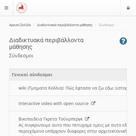
Ε
$langMenu
ί
Αρχική Σελίδα
Διαδικτυακά περιβάλλοντα μάθησης
Σύνδεσμοι
ο
ζήτηση
δ
Διαδικτυακά περιβάλλοντα
ο
μάθησης
ς
Σύνδεσμοι
Γενικοί σύνδεσμοι
wiki (Τμηματα Κολλια): Πώς έφτασα να ζω εδω; (ιστορια)
Interactive video with open source
Βικιπαιδεια Γκρετα Τούνμπεργκ
Ας συγκρινουμε αυτο που πετυχαμε εμεις με αυτο εδω το
περιεχόμενο υπάρχουν διαφορες στην αρχιτεκτονική της