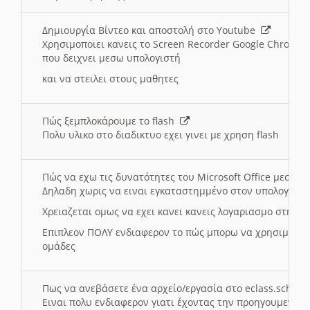
Δημιουργία Βίντεο και αποστολή στο Youtube
Χρησιμοποιει κανεις το Screen Recorder Google Chrome γ
που δειχνει μεσω υπολογιστή
και να στειλει στους μαθητες
Πώς ξεμπλοκάρουμε το flash
Πολυ υλικο στο διαδικτυο εχει γινει με χρηση flash
Πώς να εχω τις δυνατότητες του Microsoft Office μεσω 
Δηλαδη χωρις να ειναι εγκαταστημμένο στον υπολογιστή
Χρειαζεται ομως να εχει κανει κανεις λογαριασμο στη Mic
Επιπλεον ΠΟΛΥ ενδιαφερον το πώς μπορω να χρησιμοποι
ομάδες
Πως να ανεβάσετε ένα αρχείο/εργασία στο eclass.sch.gr
Ειναι πολυ ενδιαφερον γιατι έχοντας την προηγουμενη γ