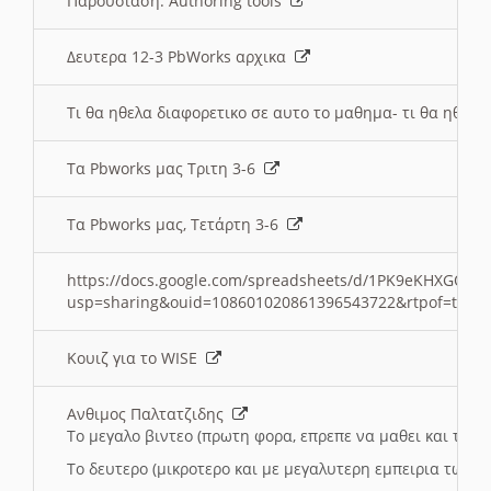
Παρουσιαση: Authoring tools
Δευτερα 12-3 PbWorks αρχικα
Τι θα ηθελα διαφορετικο σε αυτο το μαθημα- τι θα ηθελα
Τα Pbworks μας Τριτη 3-6
Τα Pbworks μας, Τετάρτη 3-6
https://docs.google.com/spreadsheets/d/1PK9eKHXGOJLZ
usp=sharing&ouid=108601020861396543722&rtpof=true
Κουιζ για το WISE
Ανθιμος Παλτατζιδης
Το μεγαλο βιντεο (πρωτη φορα, επρεπε να μαθει και το C
Το δευτερο (μικροτερο και με μεγαλυτερη εμπειρια τωρα)