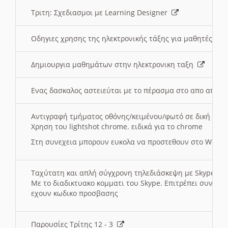
Τριτη: Σχεδιασμοι με Learning Designer
Οδηγιες χρησης της ηλεκτρονικής τάξης για μαθητές
Δημιουργια μαθημάτων στην ηλεκτρονικη ταξη
Ενας δασκαλος αστειεύται με το πέρασμα στο απο αποσ
Αντιγραφή τμήματος οθόνης/κειμένου/φωτό σε δική σας
Χρηση του lightshot chrome. ειδικά για το chrome
Στη συνεχεια μπορουν ευκολα να προστεθουν στο Word 
Ταχύτατη και απλή σύγχρονη τηλεδιάσκεψη με Skype
Με το διαδικτυακο κομματι του Skype. Επιτρέπει συνδε
εχουν κωδικο προσβασης
Παρουσίες Τρίτης 12 - 3