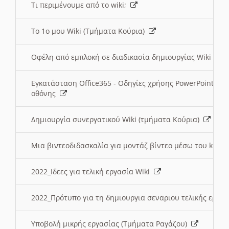
Τι περιμένουμε από το wiki;
Το 1ο μου Wiki (Τμήματα Κούρια)
Οφέλη από εμπλοκή σε διαδικασία δημιουργίας Wiki (Τ
Εγκατάσταση Office365 - Οδηγίες χρήσης PowerPoint γι
οθόνης
Δημιουργία συνεργατικού Wiki (τμήματα Κούρια)
Μια βιντεοδιδασκαλία για μοντάζ βίντεο μέσω του kden
2022_Ιδεες για τελική εργασία Wiki
2022_Πρότυπο για τη δημιουργια σεναριου τελικής εργα
Υποβολή μικρής εργασίας (Τμήματα Ραγάζου)