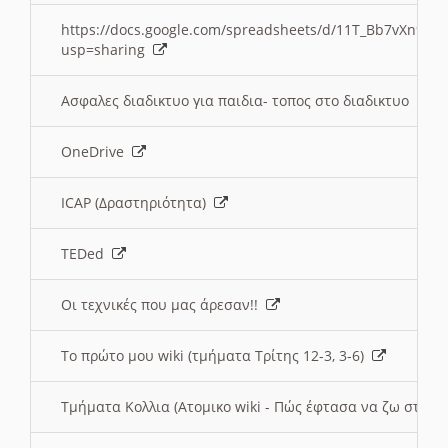
https://docs.google.com/spreadsheets/d/11T_Bb7vXn9
usp=sharing
Ασφαλες διαδικτυο για παιδια- τοπος στο διαδικτυο
OneDrive
ICAP (Δραστηριότητα)
TEDed
Οι τεχνικές που μας άρεσαν!!
Το πρώτο μου wiki (τμήματα Τρίτης 12-3, 3-6)
Τμήματα Κολλια (Ατομικο wiki - Πώς έφτασα να ζω στην 