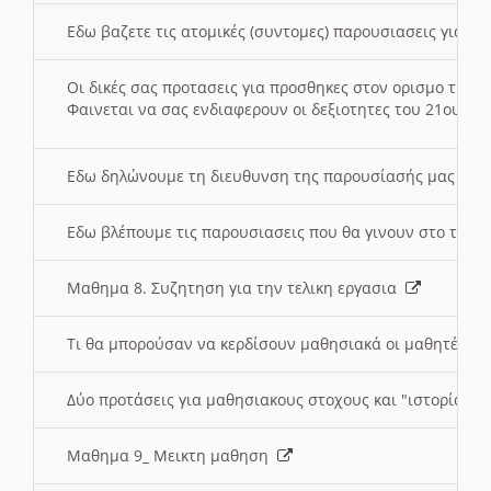
Εδω βαζετε τις ατομικές (συντομες) παρουσιασεις για κ
Οι δικές σας προτασεις για προσθηκες στον ορισμο της
Φαινεται να σας ενδιαφερουν οι δεξιοτητες του 21ου αι
Εδω δηλώνουμε τη διευθυνση της παρουσίασής μας στ
Εδω βλέπουμε τις παρουσιασεις που θα γινουν στο τμη
Μαθημα 8. Συζητηση για την τελικη εργασια
Τι θα μπορούσαν να κερδίσουν μαθησιακά οι μαθητές/τρ
Δύο προτάσεις για μαθησιακους στοχους και "ιστορία" μ
Μαθημα 9_ Μεικτη μαθηση