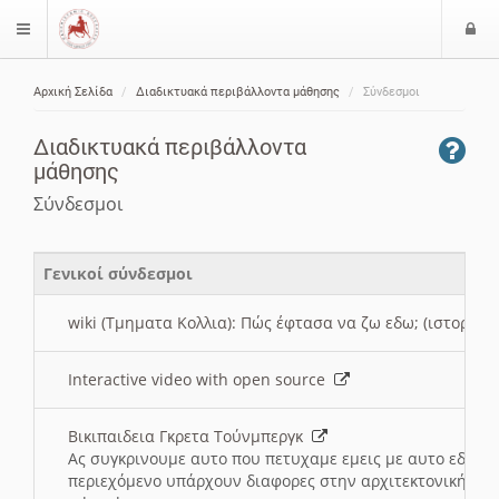
Ε
$langMenu
ί
Αρχική Σελίδα
Διαδικτυακά περιβάλλοντα μάθησης
Σύνδεσμοι
ο
ζήτηση
δ
Διαδικτυακά περιβάλλοντα
ο
μάθησης
ς
Σύνδεσμοι
Γενικοί σύνδεσμοι
wiki (Τμηματα Κολλια): Πώς έφτασα να ζω εδω; (ιστορια)
Interactive video with open source
Βικιπαιδεια Γκρετα Τούνμπεργκ
Ας συγκρινουμε αυτο που πετυχαμε εμεις με αυτο εδω το
περιεχόμενο υπάρχουν διαφορες στην αρχιτεκτονική της