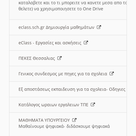
καταλαβετε και το τι μπορειτε να κανετε μεσα απο το σχο
θελετε) να χρησιμοποιησετε το One Drive
eclass.sch.gr Δημιουργία μαθημάτων
eClass - Εργασίες και ασκήσεις
ΠΕΚΕΣ Θεσσαλιας
Γενικος συνδεσμος με πηγες για τα σχολεια
Εξ αποστάσεως εκπαιδευση για τα σχολεια- Οδηγιες
Κατάλογος ωραιων εργαλειων ΤΠΕ
ΜΑΘΗΜΑΤΑ ΥΠΟΥΡΓΕΙΟΥ
Μαθαίνουμε ψηφιακά- διδάσκουμε ψηφιακά