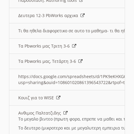
Παρουσιαση: Authoring tools
Δευτερα 12-3 PbWorks αρχικα
Τι θα ηθελα διαφορετικο σε αυτο το μαθημα- τι θα ηθελα
Τα Pbworks μας Τριτη 3-6
Τα Pbworks μας, Τετάρτη 3-6
https://docs.google.com/spreadsheets/d/1PK9eKHXGOJLZ
usp=sharing&ouid=108601020861396543722&rtpof=true
Κουιζ για το WISE
Ανθιμος Παλτατζιδης
Το μεγαλο βιντεο (πρωτη φορα, επρεπε να μαθει και το C
Το δευτερο (μικροτερο και με μεγαλυτερη εμπειρια τωρα)