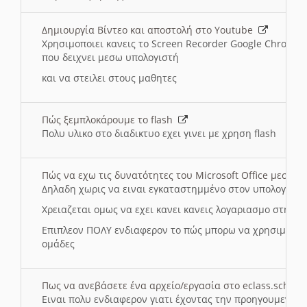
Δημιουργία Βίντεο και αποστολή στο Youtube
Χρησιμοποιει κανεις το Screen Recorder Google Chrome γ
που δειχνει μεσω υπολογιστή
και να στειλει στους μαθητες
Πώς ξεμπλοκάρουμε το flash
Πολυ υλικο στο διαδικτυο εχει γινει με χρηση flash
Πώς να εχω τις δυνατότητες του Microsoft Office μεσω 
Δηλαδη χωρις να ειναι εγκαταστημμένο στον υπολογιστή
Χρειαζεται ομως να εχει κανει κανεις λογαριασμο στη Mic
Επιπλεον ΠΟΛΥ ενδιαφερον το πώς μπορω να χρησιμοποι
ομάδες
Πως να ανεβάσετε ένα αρχείο/εργασία στο eclass.sch.gr
Ειναι πολυ ενδιαφερον γιατι έχοντας την προηγουμενη γ