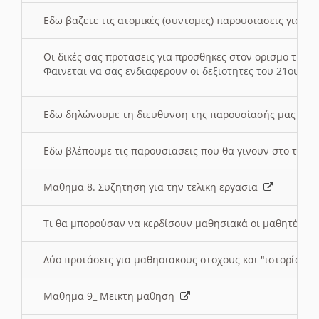
Εδω βαζετε τις ατομικές (συντομες) παρουσιασεις για κ
Οι δικές σας προτασεις για προσθηκες στον ορισμο της
Φαινεται να σας ενδιαφερουν οι δεξιοτητες του 21ου αι
Εδω δηλώνουμε τη διευθυνση της παρουσίασής μας στ
Εδω βλέπουμε τις παρουσιασεις που θα γινουν στο τμη
Μαθημα 8. Συζητηση για την τελικη εργασια
Τι θα μπορούσαν να κερδίσουν μαθησιακά οι μαθητές/τρ
Δύο προτάσεις για μαθησιακους στοχους και "ιστορία" μ
Μαθημα 9_ Μεικτη μαθηση