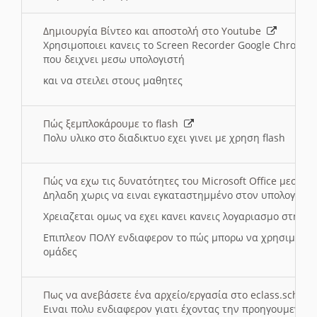
Δημιουργία Βίντεο και αποστολή στο Youtube
Χρησιμοποιει κανεις το Screen Recorder Google Chrome γ
που δειχνει μεσω υπολογιστή
και να στειλει στους μαθητες
Πώς ξεμπλοκάρουμε το flash
Πολυ υλικο στο διαδικτυο εχει γινει με χρηση flash
Πώς να εχω τις δυνατότητες του Microsoft Office μεσω 
Δηλαδη χωρις να ειναι εγκαταστημμένο στον υπολογιστή
Χρειαζεται ομως να εχει κανει κανεις λογαριασμο στη Mic
Επιπλεον ΠΟΛΥ ενδιαφερον το πώς μπορω να χρησιμοποι
ομάδες
Πως να ανεβάσετε ένα αρχείο/εργασία στο eclass.sch.gr
Ειναι πολυ ενδιαφερον γιατι έχοντας την προηγουμενη γ