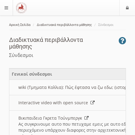
Ε
$langMenu
ί
Αρχική Σελίδα
Διαδικτυακά περιβάλλοντα μάθησης
Σύνδεσμοι
ο
ζήτηση
δ
Διαδικτυακά περιβάλλοντα
ο
μάθησης
ς
Σύνδεσμοι
Γενικοί σύνδεσμοι
wiki (Τμηματα Κολλια): Πώς έφτασα να ζω εδω; (ιστορια)
Interactive video with open source
Βικιπαιδεια Γκρετα Τούνμπεργκ
Ας συγκρινουμε αυτο που πετυχαμε εμεις με αυτο εδω το
περιεχόμενο υπάρχουν διαφορες στην αρχιτεκτονική της