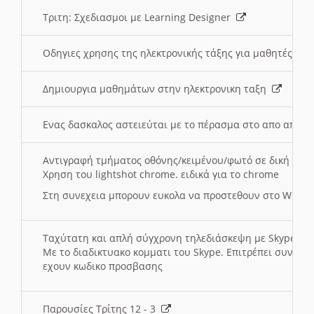
Τριτη: Σχεδιασμοι με Learning Designer
Οδηγιες χρησης της ηλεκτρονικής τάξης για μαθητές
Δημιουργια μαθημάτων στην ηλεκτρονικη ταξη
Ενας δασκαλος αστειεύται με το πέρασμα στο απο αποσ
Αντιγραφή τμήματος οθόνης/κειμένου/φωτό σε δική σας
Χρηση του lightshot chrome. ειδικά για το chrome
Στη συνεχεια μπορουν ευκολα να προστεθουν στο Word 
Ταχύτατη και απλή σύγχρονη τηλεδιάσκεψη με Skype
Με το διαδικτυακο κομματι του Skype. Επιτρέπει συνδε
εχουν κωδικο προσβασης
Παρουσίες Τρίτης 12 - 3