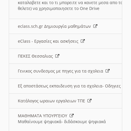
καταλαβετε και το τι μπορειτε να κανετε μεσα απο το σχο
θελετε) να χρησιμοποιησετε το One Drive
eclass.sch.gr Δημιουργία μαθημάτων
eClass - Εργασίες και ασκήσεις
ΠΕΚΕΣ Θεσσαλιας
Γενικος συνδεσμος με πηγες για τα σχολεια
Εξ αποστάσεως εκπαιδευση για τα σχολεια- Οδηγιες
Κατάλογος ωραιων εργαλειων ΤΠΕ
ΜΑΘΗΜΑΤΑ ΥΠΟΥΡΓΕΙΟΥ
Μαθαίνουμε ψηφιακά- διδάσκουμε ψηφιακά