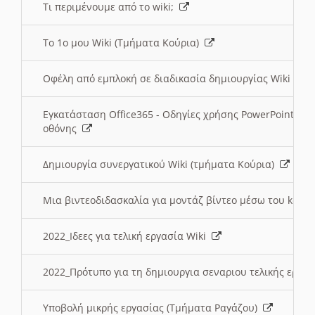
Τι περιμένουμε από το wiki;
Το 1ο μου Wiki (Τμήματα Κούρια)
Οφέλη από εμπλοκή σε διαδικασία δημιουργίας Wiki (Τ
Εγκατάσταση Office365 - Οδηγίες χρήσης PowerPoint γι
οθόνης
Δημιουργία συνεργατικού Wiki (τμήματα Κούρια)
Μια βιντεοδιδασκαλία για μοντάζ βίντεο μέσω του kden
2022_Ιδεες για τελική εργασία Wiki
2022_Πρότυπο για τη δημιουργια σεναριου τελικής εργα
Υποβολή μικρής εργασίας (Τμήματα Ραγάζου)