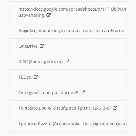
https://docs.google.com/spreadsheets/d/11T_Bb7vXn9
usp=sharing
Ασφαλες διαδικτυο για παιδια- τοπος στο διαδικτυο
OneDrive
ICAP (Δραστηριότητα)
TEDed
Οι τεχνικές που μας άρεσαν!!
Το πρώτο μου wiki (τμήματα Τρίτης 12-3, 3-6)
Τμήματα Κολλια (Ατομικο wiki - Πώς έφτασα να ζω στην 