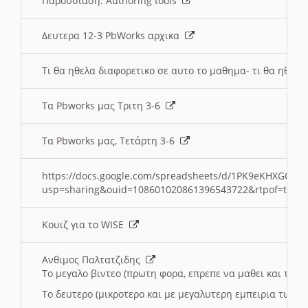
Παρουσιαση: Authoring tools
Δευτερα 12-3 PbWorks αρχικα
Τι θα ηθελα διαφορετικο σε αυτο το μαθημα- τι θα ηθελα
Τα Pbworks μας Τριτη 3-6
Τα Pbworks μας, Τετάρτη 3-6
https://docs.google.com/spreadsheets/d/1PK9eKHXGOJLZ
usp=sharing&ouid=108601020861396543722&rtpof=true
Κουιζ για το WISE
Ανθιμος Παλτατζιδης
Το μεγαλο βιντεο (πρωτη φορα, επρεπε να μαθει και το C
Το δευτερο (μικροτερο και με μεγαλυτερη εμπειρια τωρα)