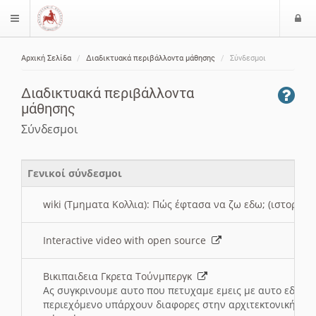
Ε
$langMenu
ί
Αρχική Σελίδα
Διαδικτυακά περιβάλλοντα μάθησης
Σύνδεσμοι
ο
ζήτηση
δ
Διαδικτυακά περιβάλλοντα
ο
μάθησης
ς
Σύνδεσμοι
Γενικοί σύνδεσμοι
wiki (Τμηματα Κολλια): Πώς έφτασα να ζω εδω; (ιστορια)
Interactive video with open source
Βικιπαιδεια Γκρετα Τούνμπεργκ
Ας συγκρινουμε αυτο που πετυχαμε εμεις με αυτο εδω το
περιεχόμενο υπάρχουν διαφορες στην αρχιτεκτονική της