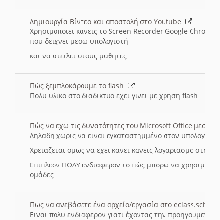
Δημιουργία Βίντεο και αποστολή στο Youtube
Χρησιμοποιει κανεις το Screen Recorder Google Chrome γ
που δειχνει μεσω υπολογιστή
και να στειλει στους μαθητες
Πώς ξεμπλοκάρουμε το flash
Πολυ υλικο στο διαδικτυο εχει γινει με χρηση flash
Πώς να εχω τις δυνατότητες του Microsoft Office μεσω 
Δηλαδη χωρις να ειναι εγκαταστημμένο στον υπολογιστή
Χρειαζεται ομως να εχει κανει κανεις λογαριασμο στη Mic
Επιπλεον ΠΟΛΥ ενδιαφερον το πώς μπορω να χρησιμοποι
ομάδες
Πως να ανεβάσετε ένα αρχείο/εργασία στο eclass.sch.gr
Ειναι πολυ ενδιαφερον γιατι έχοντας την προηγουμενη γ