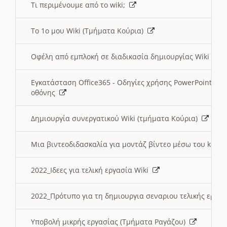
Τι περιμένουμε από το wiki;
Το 1ο μου Wiki (Τμήματα Κούρια)
Οφέλη από εμπλοκή σε διαδικασία δημιουργίας Wiki (Τ
Εγκατάσταση Office365 - Οδηγίες χρήσης PowerPoint γι
οθόνης
Δημιουργία συνεργατικού Wiki (τμήματα Κούρια)
Μια βιντεοδιδασκαλία για μοντάζ βίντεο μέσω του kden
2022_Ιδεες για τελική εργασία Wiki
2022_Πρότυπο για τη δημιουργια σεναριου τελικής εργα
Υποβολή μικρής εργασίας (Τμήματα Ραγάζου)