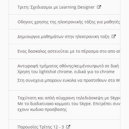
Τριτη: Σχεδιασμοι με Learning Designer
Οδηγιες χρησης της ηλεκτρονικής τάξης για μαθητές
Δημιουργια μαθημάτων στην ηλεκτρονικη ταξη
Ενας δασκαλος αστειεύται με το πέρασμα στο απο αποσ
Αντιγραφή τμήματος οθόνης/κειμένου/φωτό σε δική σας
Χρηση του lightshot chrome. ειδικά για το chrome
Στη συνεχεια μπορουν ευκολα να προστεθουν στο Word 
Ταχύτατη και απλή σύγχρονη τηλεδιάσκεψη με Skype
Με το διαδικτυακο κομματι του Skype. Επιτρέπει συνδε
εχουν κωδικο προσβασης
Παρουσίες Τρίτης 12 - 3