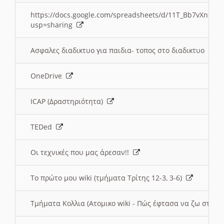
https://docs.google.com/spreadsheets/d/11T_Bb7vXn9
usp=sharing
Ασφαλες διαδικτυο για παιδια- τοπος στο διαδικτυο
OneDrive
ICAP (Δραστηριότητα)
TEDed
Οι τεχνικές που μας άρεσαν!!
Το πρώτο μου wiki (τμήματα Τρίτης 12-3, 3-6)
Τμήματα Κολλια (Ατομικο wiki - Πώς έφτασα να ζω στην 