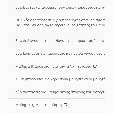
Εδω βαζετε τις ατομικές (συντομες) παρουσιασεις για κ
Οι δικές σας προτασεις για προσθηκες στον ορισμο της
Φαινεται να σας ενδιαφερουν οι δεξιοτητες του 21ου αι
Εδω δηλώνουμε τη διευθυνση της παρουσίασής μας στ
Εδω βλέπουμε τις παρουσιασεις που θα γινουν στο τμη
Μαθημα 8. Συζητηση για την τελικη εργασια
Τι θα μπορούσαν να κερδίσουν μαθησιακά οι μαθητές/τρ
Δύο προτάσεις για μαθησιακους στοχους και "ιστορία" μ
Μαθημα 9_ Μεικτη μαθηση