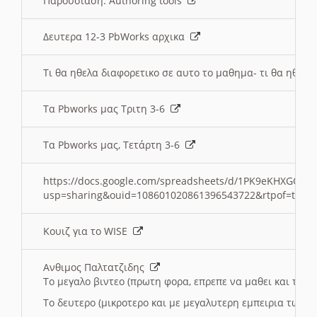
Παρουσιαση: Authoring tools
Δευτερα 12-3 PbWorks αρχικα
Τι θα ηθελα διαφορετικο σε αυτο το μαθημα- τι θα ηθελα
Τα Pbworks μας Τριτη 3-6
Τα Pbworks μας, Τετάρτη 3-6
https://docs.google.com/spreadsheets/d/1PK9eKHXGOJLZ
usp=sharing&ouid=108601020861396543722&rtpof=true
Κουιζ για το WISE
Ανθιμος Παλτατζιδης
Το μεγαλο βιντεο (πρωτη φορα, επρεπε να μαθει και το C
Το δευτερο (μικροτερο και με μεγαλυτερη εμπειρια τωρα)