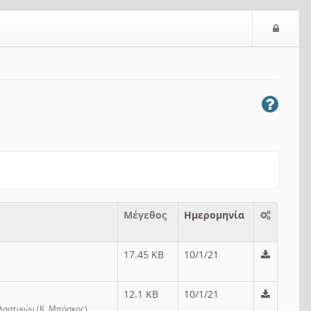
Ε
ί
σ
ο
δ
ο
ς
Μέγεθος
Ημερομηνία
17.45 KB
10/1/21
12.1 KB
10/1/21
λαστικών (Κ. Μπόσκος)