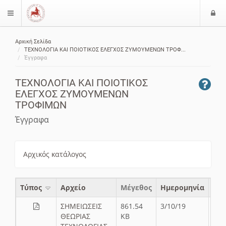
Ε
$langMenu
ί
Αρχική Σελίδα
ο
ζήτηση
ΤΕΧΝΟΛΟΓΙΑ ΚΑΙ ΠΟΙΟΤΙΚΟΣ ΕΛΕΓΧΟΣ ΖΥΜΟΥΜΕΝΩΝ ΤΡΟΦ...
δ
Έγγραφα
ο
ς
ΤΕΧΝΟΛΟΓΙΑ ΚΑΙ ΠΟΙΟΤΙΚΟΣ
ΕΛΕΓΧΟΣ ΖΥΜΟΥΜΕΝΩΝ
ΤΡΟΦΙΜΩΝ
Έγγραφα
Αρχικός κατάλογος
Τύπος
Aρχείο
Μέγεθος
Ημερομηνία
ΣΗΜΕΙΩΣΕΙΣ
861.54
3/10/19
ΘΕΩΡΙΑΣ
KB