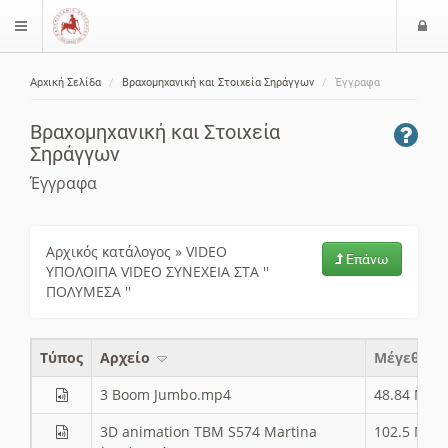
Ε
$langMenu
ί
Αρχική Σελίδα
Βραχομηχανική και Στοιχεία Σηράγγων
Έγγραφα
ο
ζήτηση
δ
Βραχομηχανική και Στοιχεία
ο
Σηράγγων
ς
Έγγραφα
Αρχικός κατάλογος
»
VIDEO
Επάνω
ΥΠΟΛΟΙΠΑ VIDEO ΣΥΝΕΧΕΙΑ ΣΤΑ ''
ΠΟΛΥΜΕΣΑ ''
Τύπος
Aρχείο
Μέγεθος
3 Boom Jumbo.mp4
48.84 MB
3D animation TBM S574 Martina
102.5 MB