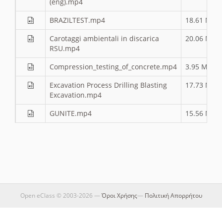
(eng).mp4
BRAZILTEST.mp4
18.61 MB
Carotaggi ambientali in discarica
20.06 MB
RSU.mp4
Compression_testing_of_concrete.mp4
3.95 MB
Excavation Process Drilling Blasting
17.73 MB
Excavation.mp4
GUNITE.mp4
15.56 MB
Open eClass © 2003-2026 —
Όροι Χρήσης
—
Πολιτική Απορρήτου